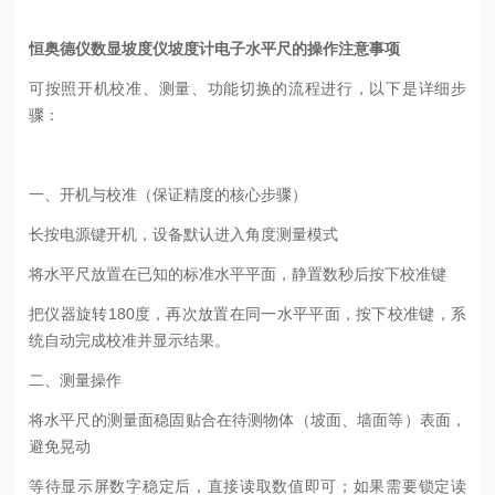
恒奥德仪数显坡度仪坡度计电子水平尺的操作注意事项
可按照开机校准、测量、功能切换的流程进行，以下是详细步
骤：
一、开机与校准（保证精度的核心步骤）
长按电源键开机，设备默认进入角度测量模式
将水平尺放置在已知的
标准水平平面
，静置数秒后按下校准键
把仪器旋转
180
度，再次放置在同一水平平面，按下校准键，系
统自动完成校准并显示结果。
二、测量操作
将水平尺的测量面
稳固贴合
在待测物体（坡面、墙面等）表面，
避免晃动
等待显示屏数字稳定后，直接读取数值即可；如果需要锁定读