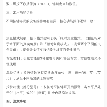
数，可按下数据保持（
HOLD
）键锁定当前数值。
三、常用功能切换
不同按键布局的设备操作略有差异，核心功能操作逻辑一致：
测量模式切换
：按下模式键可切换「绝对角度模式」（测量相对
于水平面的真实角度）和「相对角度模式」（测量两个平面的夹
角差值），部分设备还支持切换为坡度百分比显示
背光控制
：长按功能键
3
秒左右可关闭
/
开启背光，方便在暗光环
境使用
单位切换
：多按键款支持切换角度单位（度、毫米
/
米、英寸
/
英
尺），满足不同场景的读数需求
报警功能（部分型号）
：长按对应按键可开启报警，当水平尺处
于
0°
（水平）或
90°
（垂直）时会自动鸣响提示。
四、注意事项