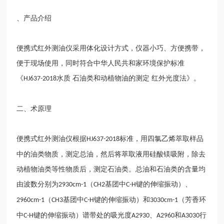
、产品介绍
便携式红外测油仪采用体化设计方式，仪器小巧、方便携带，
便于现场使用，同时符合中华人民共和家环境保护标准
《
水质 石油类和动植物油的测定 红外光度法》。
HJ637-2018
二、术原理
便携式红外测油仪根据
标准，用四氯乙烯萃取样品
HJ637-2018
中的油类物质，测定总油，然后将萃取液用硅酸镁吸附，除去
动植物油类等性物质后，测定石油类。总油和石油类的含量均
由波数分别为
（
基团中
键的伸缩振动）、
2930cm-1
CH2
C-H
（
基团中
键的伸缩振动）和
（芳香环
2960cm-1
CH3
C-H
3030cm-1
中
键的伸缩振动）谱带处的吸光度
、
和
行
C-H
A2930
A2960
A3030