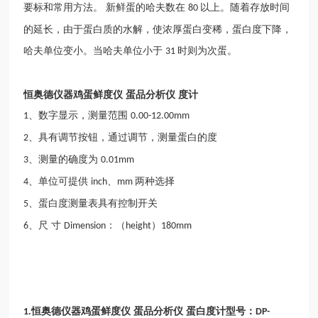
要标和常用方法。
新鲜蛋的哈夫数在
以上。随着存放时间
80
的延长，由于蛋白质的水解，使浓厚蛋白变稀，蛋白度下降，
哈夫单位变小。当哈夫单位小于
时则为次蛋。
31
恒奥德仪器鸡蛋鲜度仪 蛋品分析仪 度计
、数字显示，测量范围
1
0.00-12.00mm
、具有调节按钮，通过调节，测量蛋白的度
2
、测量的确度为
3
0.01mm
、单位可提供
、
两种选择
4
inch
mm
、蛋白度测量表具有控制开关
5
、尺 寸
：（
）
6
Dimension
height
180mm
恒奥德仪器鸡蛋鲜度仪
蛋品分析仪
蛋白度计型号：
1.
DP-