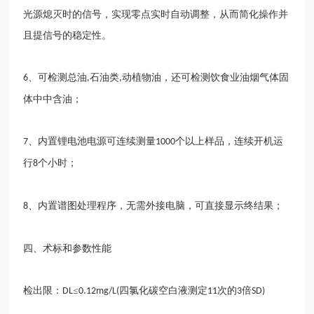
光源熄灭时的信号，实现零点实时自动调整，从而简化操作并
且提信号的稳定性。
、可检测总油
石油类
动植物油，还可检测饮食业油烟气体固
6
,
,
体中中含油；
、内置锂电池电源可连续测量
个以上样品，连续开机运
7
1000
行
个小时；
8
、内置谱图处理程序，无需外接电脑，可直接显示终结果；
8
四、术标和参数性能
检出限：
≤
四氯化碳空白液测定
次的
倍
DL
0.12mg/L(
11
3
SD)