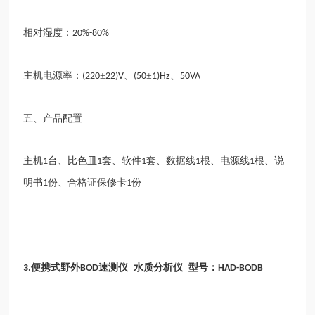
相对湿度：
20%-80%
主机电源率：
±
、
±
、
(220
22)V
(50
1)Hz
50VA
五、产品配置
主机
台、比色皿
套、软件
套、数据线
根、电源线
根、说
1
1
1
1
1
明书
份、合格证保修卡
份
1
1
便携式野外
速测仪 水质分析仪 型号：
3.
BOD
HAD-BODB