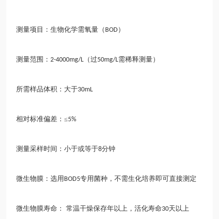
测量项目：生物化学需氧量（
）
BOD
测量范围：
（过
需稀释测量）
2-4000mg/L
50mg/L
所需样品体积：大于
30mL
相对标准偏差：
≤
5%
测量采样时间：小于或等于
分钟
8
微生物膜：选用
专用菌种，不需生化培养即可直接测定
BOD5
微生物膜寿命：
常温干燥保存年以上，活化寿命
天以上
30