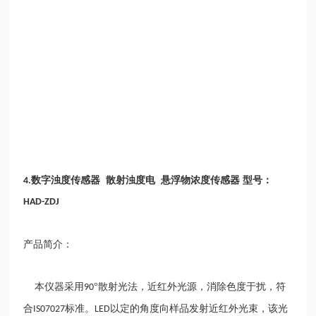
数字浊度传感器
散射浊度电 悬浮物浓度传感器 型号：
4.
HAD-ZDJ
产品简介：
本仪器采用
°散射光法，近红外光源，消除色度于扰，符
90
合
标准。
以定的角度向样品发射近红外光束，该光
IS07027
LED