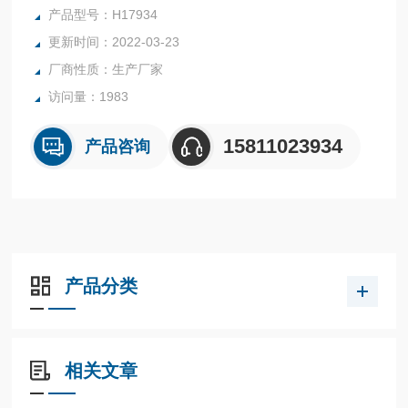
转动中央测定 针即可快速，准确读出浓厚蛋白度。 测定度为
产品型号：H17934
1/100mm。根据浓厚蛋白测 定结果，使用蛋质计算尺即可快
更新时间：2022-03-23
速推算 出哈氏单位（Haugh Unit）
厂商性质：生产厂家
访问量：1983
15811023934
产品咨询
产品分类
相关文章