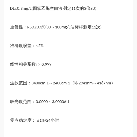
≤
四氯乙烯空白液测定
次的
倍
DL
0.3mg/L(
11
3
SD)
重复性：
≤
～
油标样测定
次
RSD
0.3%(30
100mg/L
11
)
准确度误差：
≤
2%
线性相关系数
﹥
r
0.999
波数范围：
～
（即
～
）
3400cm-1
2400cm-1
2941nm
4167nm
吸光度范围：
～
0.0000
3.0000AU
零点稳定度：
±
小时
1%/24