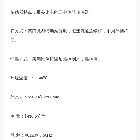
传感器特点：带参比电的三电体芯传感器
样方式：英口微型蠕动泵驱动，恒速流通连续样，不用外接样
器。
恒温方式：采用比例恒温加热控制术，温控度。
环境温度：
—
℃
5
40
外尺寸：
×
×
530
360
200mm
重
量：约
公斤
10.5
电
源：
，
AC220V
50HZ