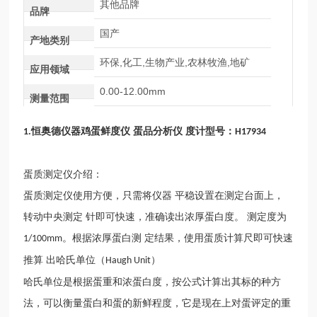
其他品牌
品牌
国产
产地类别
环保,化工,生物产业,农林牧渔,地矿
应用领域
0.00-12.00mm
测量范围
恒奥德仪器鸡蛋鲜度仪 蛋品分析仪 度计
型号：
1.
H17934
蛋质测定仪介绍：
蛋质测定仪使用方便，只需将仪器
平稳设置在测定台面上，
转动中央测定 针即可快速，准确读出浓厚蛋白度。 测定度为
。根据浓厚蛋白测 定结果，使用蛋质计算尺即可快速
1/100mm
推算 出哈氏单位（
）
Haugh Unit
哈氏单位是根据蛋重和浓蛋白度，按公式计算出其标的种方
法，可以衡量蛋白和蛋的新鲜程度，它是现在上对蛋评定的重