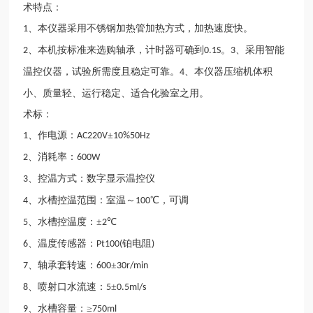
术特点：
、本仪器采用不锈钢加热管加热方式，加热速度快。
1
、本机按标准来选购轴承，计时器可确到
。
、采用智能
2
0.1S
3
温控仪器，试验所需度且稳定可靠。
、本仪器压缩机体积
4
小、质量轻、运行稳定、适合化验室之用。
术标：
、作电源：
±
1
AC220V
10%50Hz
、消耗率：
2
600W
、控温方式：数字显示温控仪
3
、水槽控温范围：室温～
℃，可调
4
100
、水槽控温度：±
℃
5
2
、温度传感器：
铂电阻
6
Pt100(
)
、轴承套转速：
±
7
600
30r/min
、喷射口水流速：
±
8
5
0.5ml/s
、水槽容量：≥
9
750ml