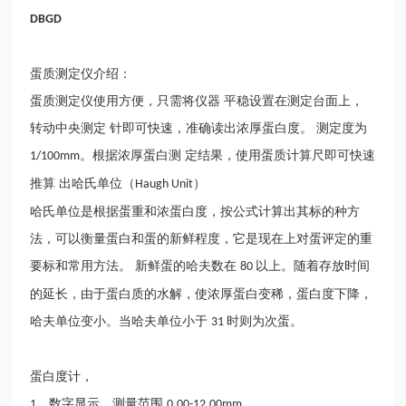
DBGD
蛋质测定仪介绍：
蛋质测定仪使用方便，只需将仪器
平稳设置在测定台面上，
转动中央测定 针即可快速，准确读出浓厚蛋白度。 测定度为
。根据浓厚蛋白测 定结果，使用蛋质计算尺即可快速
1/100mm
推算 出哈氏单位（
）
Haugh Unit
哈氏单位是根据蛋重和浓蛋白度，按公式计算出其标的种方
法，可以衡量蛋白和蛋的新鲜程度，它是现在上对蛋评定的重
要标和常用方法。
新鲜蛋的哈夫数在
以上。随着存放时间
80
的延长，由于蛋白质的水解，使浓厚蛋白变稀，蛋白度下降，
哈夫单位变小。当哈夫单位小于
时则为次蛋。
31
蛋白度计
，
、数字显示，测量范围
1
0.00-12.00mm