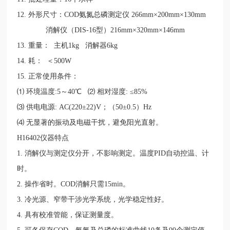
12.
外形尺寸：
COD
氨氮总磷测定仪
266mm
×
200mm
×
130mm
消解仪（
DIS-16
型）
216mm
×
320mm
×
146mm
13.
重量： 主机
1kg
消解器
6kg
14.
耗： ＜
500W
15.
正常使用条件：
⑴ 环境温度
:5
～
40
℃ ⑵ 相对湿度
:
≤
85%
⑶ 供电电源
: AC(220
±
22)V
；（
50
±
0.5
）
Hz
⑷ 无显著的振动及电磁干扰，避免阳光直射。
H16402
仪器特点
1.
消解仪与测定仪分开，不影响测定。温度
PID
自动控温、计
时。
2.
操作省时。
COD
消解只需
15min
。
3.
冷光源、窄带干涉光学系统，光学稳定性好。
4.
具有校准管能，保证测量度。