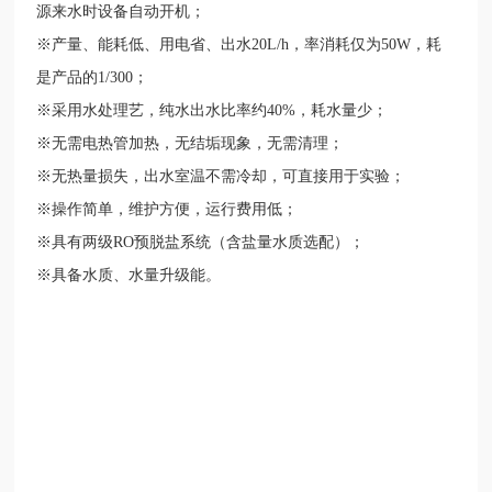
源来水时设备自动开机；
※产量、能耗低、用电省、出水
20L/h
，率消耗仅为
50W
，耗
是产品的
1/300
；
※采用水处理艺，纯水出水比率约
40%
，耗水量少；
※无需电热管加热，无结垢现象，无需清理；
※无热量损失，出水室温不需冷却，可直接用于实验；
※操作简单，维护方便，运行费用低；
※具有两级
RO
预脱盐系统（含盐量水质选配）；
※具备水质、水量升级能。