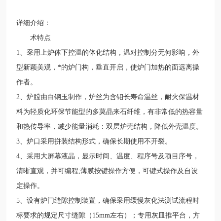
详细介绍：
术特点
1
、采用上炉体下控温的体化结构，温对控制分无何影响，外
型新颖美观，*的炉门构，垂直开启，使炉门加热的面远离操
作者。
2
、炉膛由白钢玉制作，炉丝为含钼长寿命温丝，耐火保温材
料为轻质化环保节能型的多莫晶来石纤维，有非常低的热容量
和热传导率，减少能量消耗：双层炉壳结构，降低外壳温度。
3
、炉口采用拼装结构形式，确保长期使用不开裂。
4
、采用大屏幕液晶，显示时间、温度、程序号及项目序号，
清晰直观，并可编程
;
薄膜按键操作方便，可键式操作及自设
定操作。
5
、设有炉门缝隙控制装置，确保采用缓慢灰化法测试流程时
标要求的规定尺寸缝隙（
15mm
左右）；专用灰皿推平台，方