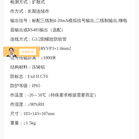
检测方式：扩散式
作方式：长期连续作
输出信号：标配三线制
4-20mA
模拟信号输出
;
二线制输出
,
继电
器输出或
RS485
输出（选配）
连线方式：
G1/2
阳螺纹防软管
电缆规格：型号
RVVP3
×
1.0mm2
信号传输距离：
≥
1000
米
结构材料：压铸铝
防标志：
Exd II CT6
防护等级：
IP65
作温度：
-20
～
50
℃（特殊要求根据需要而定）
作湿度：
≤
90%RH
尺寸：
183
×
143
×
107mm
重量：
≤
1.5kg