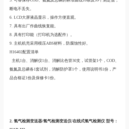
5.
可各保存
COD
、氨氮及总磷的标准曲线
10
条及
99
个测定值，
断电不丢失。
6. LCD
大屏液晶显示，操作方便直观。
7.
具有出厂作曲线恢复能。
8.
具有打印能（打印机为选配件）。
9.
主机机壳采用模压
ABS
材料，防腐蚀性好。
H16402
配置清单
主机
1
台、消解仪
1
台、消解比色管
30
支，试管架
1
个，
COD
、
氨氮及总磷各
1
套试剂，消解防护罩
1
个，使用说明书
1
份，产
品合格证
1
份及保修卡
1
份。
2.
氢气检测变送器
/
氢气检测变送仪
/
在线式氢气检测仪 型号：