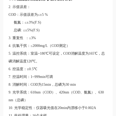
2.
示值误差：
COD
：示值误差为≤±
5 %
氨氮：
≤±
3%(F.S)
总磷
:
≤±
5%(F.S)
3.
重复性 ：≤
3%
4.
抗氯干扰：≤
2000mg/L
（
COD
测定）
5.
温控系统：室温
~180
℃可设定，
COD
消解温度为
165
℃，总
磷消解温度
120
℃。
6.
控温度：±
0.5
℃
7.
控温时间：
1~999min
可调
8.
消解时间：
COD
为
15min
，总磷为
30 min
9.
光学系统：
610nm
（
COD
）、
420nm
（
COD
、氨氮）、
630
nm
（总磷）
10.
光学稳定性：仪器吸光值在
20min
内漂移小于
0.002A
11.
批处理量：
16
个水样