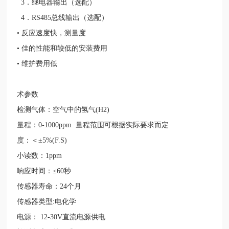
3
．继电器输出（选配）
4
．
RS485
总线输出（选配）
• 反应速度快，测量度
• 佳的性能和较低的安装费用
• 维护费用低
术参数
检测气体：空气中的氢气
(H2)
量程：
0-1000ppm
量程范围可根据实际要求而定
度：＜
±
5%(F.S)
小读数：
1ppm
响应时间：
≤
60
秒
传感器寿命：
24
个月
传感器类型
:
电化学
电源：
12-30V
直流电源供电