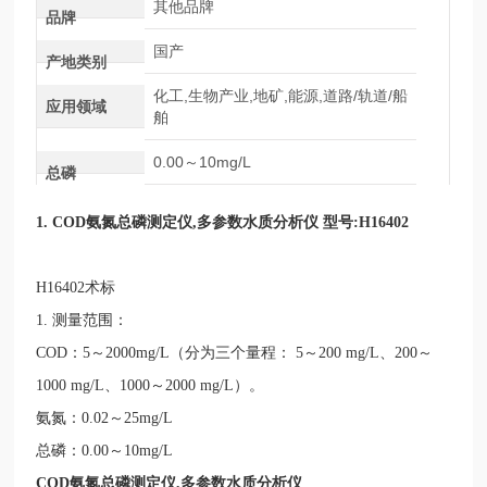
其他品牌
品牌
国产
产地类别
化工,生物产业,地矿,能源,道路/轨道/船
应用领域
舶
0.00～10mg/L
总磷
1.
COD
氨氮总磷测定仪
,
多参数水质分析仪 型号
:H16402
H16402
术标
1.
测量范围：
COD
：
5
～
2000mg/L
（分为三个量程：
5
～
200 mg/L
、
200
～
1000 mg/L
、
1000
～
2000 mg/L
）。
氨氮：
0.02
～
25mg/L
总磷：
0.00
～
10mg/L
COD
氨氮总磷测定仪
,
多参数水质分析仪