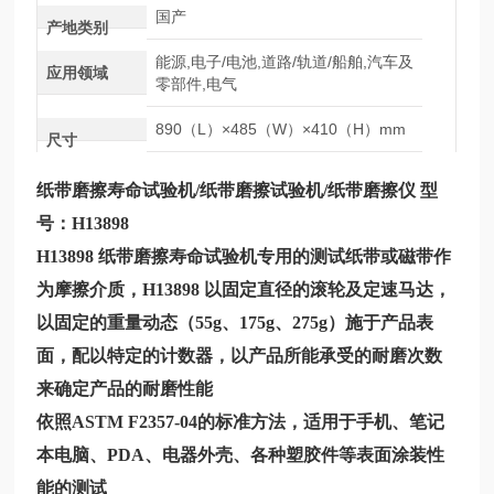
国产
产地类别
能源,电子/电池,道路/轨道/船舶,汽车及
应用领域
零部件,电气
890（L）×485（W）×410（H）mm
尺寸
纸带磨擦寿命试验机
/纸带磨擦试验机/纸带磨擦仪 型
号：
H13898
H13898
纸带磨擦寿命试验机
专用的测试纸带或磁带作
为摩擦介质，
H13898
以固定直径的滚轮及定速马达，
以固定的重量动态（55g、175g、275g）施于产品表
面，配以特定的计数器，以产品所能承受的耐磨次数
来确定产品的耐磨性能
依照ASTM F2357-04的标准方法，适用于手机、笔记
本电脑、PDA、电器外壳、各种塑胶件等表面涂装性
能的测试