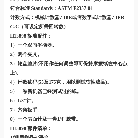
符合标准
Standards：ASTM F2357-04
计数方式：机械计数器7-IBB或者数字式计数器7-IBB-
C-C（可设定所需回转数）
H13898
标准配件：
1）一个双向平衡器。
2）两个夹具。
3）轮盘垫片(不用作任何调整即可保持摩擦纸在中心点
上)。
4）计数砝码(55及175克，用以测试软性成品)。
5）一卷新机器已经测试过的纸。
6）1/8"计。
7）六角扳手。
8）一个表面计及一卷1/4"胶带。
H13898
部件清单：
1)通用样品架平台。