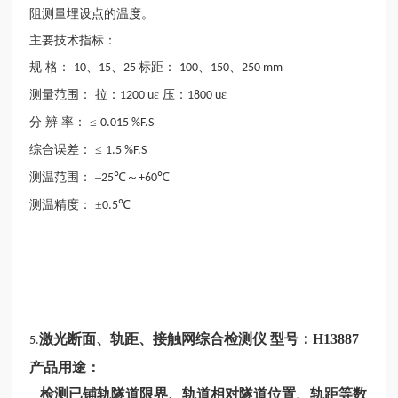
阻测量埋设点的温度。
主要技术指标：
规
格：
、
、
标距：
、
、
10
15
25
100
150
250 mm
测量范围：
拉：
ε 压：
ε
1200 u
1800 u
分
辨
率：
≤
0.015 %F.S
综合误差：
≤
1.5 %F.S
测温范围：
–
℃～
℃
25
+60
测温精度：
±
℃
0.5
激光断面、轨距、接触网综合检测仪
型号：
H13887
5.
产品用途：
检测已铺轨隧道限界、轨道相对隧道位置、轨距等数