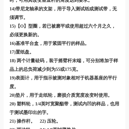
时，可用其改变垂直杆的角度达到要求。
14)带尼龙轴承的支架，用于导入测试纸或测试带，无
须调节。
15)【O】型圈，若已被磨平或使用超过六个月之久，
必须更换新的。
16)基准平台盒，用于紧固平行的样品。
17)置纸盘。
18) 两个计量砝码，装于摇臂杆末端，可分别将加于样
品上的总负荷减少到为55或175克。
19)表面计，用于指示被测对象相对于机器基座的平行
度。
20)垫片，用于走纸轮，磨损介质宽度改变时使用。
20) 塑料轮，1/4英吋宽聚酯带，测试内凹的样品，也用
于测试墨印出的字。
21) 操作杆。 22) 压轮。