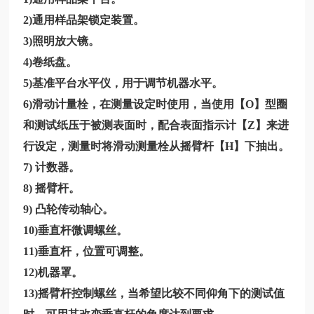
2)通用样品架锁定装置。
3)照明放大镜。
4)卷纸盘。
5)基准平台水平仪，用于调节机器水平。
6)滑动计量栓，在测量设定时使用，当使用【O】型圈
和测试纸压于被测表面时，配合表面指示计【Z】来进
行设定，测量时将滑动测量栓从摇臂杆【H】下抽出。
7) 计数器。
8) 摇臂杆。
9) 凸轮传动轴心。
10)垂直杆微调螺丝。
11)垂直杆，位置可调整。
12)机器罩。
13)摇臂杆控制螺丝，当希望比较不同仰角下的测试值