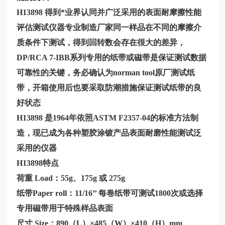
H13898
得到*业界认同并广泛采用的表面耐摩擦性能
评估测试仪器专业制造厂家同一样品在不同的摩擦介
质条件下测试，得到回转数会存在很大的差异，
DP/RCA 7-IBB系列专用的纸带或磁带是保证测试数据
可靠性的关键，务必确认为norman tool原厂测试纸
带，开箱使用后也要采取防潮措施保证测试纸带的良
好状态
H13898
是1964年依照ASTM F2357-04的标准方法制
造，现已成为各种塑胶涂镀产品表面耐磨性能测试泛
采用的仪器
H13898
特点
荷重
Load：55g、175g 或 275g
纸带Paper roll：11/16’’ 每卷纸带可测试1800次或选择
专用磁带用于特殊样品表面
尺寸
Size：890（L）×485（W）×410（H）mm