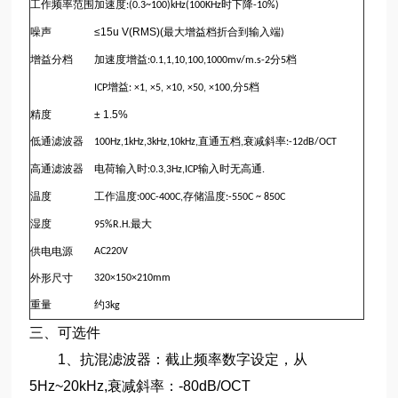
工作频率范围
加速度
时下降
:(0.3~100)kHz(100KHz
-10%)
噪声
≤15u V(RMS)(
最大增益档折合到输入端
)
增益分档
加速度增益
分
档
:0.1,1,10,100,1000mv/m.s-2
5
增益
分
档
ICP
: ×1, ×5, ×10, ×50, ×100,
5
精度
± 1.5%
低通滤波器
直通五档
衰减斜率
100Hz,1kHz,3kHz,10kHz,
,
:-12dB/OCT
高通滤波器
电荷输入时
输入时无高通
:0.3,3Hz,ICP
.
温度
工作温度
存储温度
:00C-400C,
:-550C ~ 850C
湿度
最大
95%R.H.
供电电源
AC220V
外形尺寸
320×150×210mm
重量
约
3kg
三、可选件
1
、抗混滤波器：截止频率数字设定，从
5Hz~20kHz,
衰减斜率：
-80dB/OCT