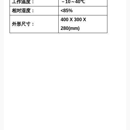
工作温度：
－
10
～
40
℃
相对湿度：
<85%
400 X 300 X
外形尺寸：
280(mm)