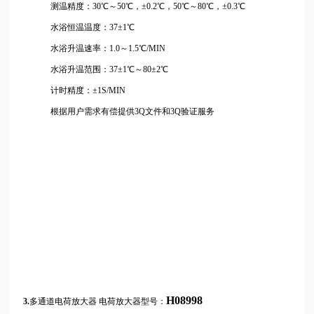
测温精度：30℃～50℃，±0.2℃，50℃～80℃，±0.3℃
水浴恒温温度：37±1℃
水浴升温速率：1.0～1.5℃/MIN
水浴升温范围：37±1℃～80±2℃
计时精度：±1S/MIN
根据用户需求有偿提供3Q文件和3Q验证服务
H08998
3.
多通道电荷放大器
电荷放大器型号：