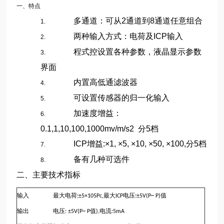
一、特点
多通道：可从
2
通道到
8
通道任意组合
1.
两种输入方式：电荷及
ICP
输入
2.
程式控设置各种参数，液晶显示参数
3.
界面
内置高低通滤波器
4.
可设置传感器的归一化输入
5.
加速度增益：
6.
0.1,1,10,100,1000mv/m/s2
分
5
档
ICP
增益
:×1, ×5, ×10, ×50, ×100,
分
5
档
7.
备有几种可选件
8.
二、主要技术指标
输入
最大电荷
最大
电压
值
;±5×105Pc,
ICP
:±5V(P~ P)
输出
电压
值
电流
: ±5V(P~ P
),
:5mA