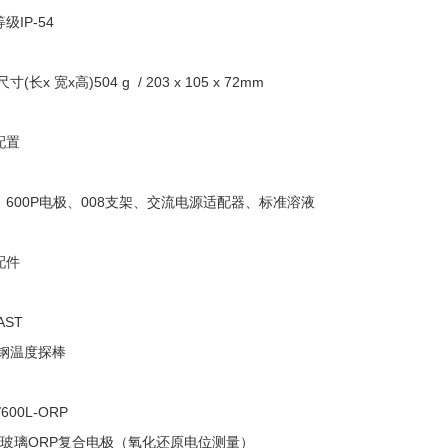
等级
IP-54
尺寸
(
长
x
宽
x
高
)504 g
/ 203 x 105 x 72mm
配置
、
600P
电极、
008
支架、交流电源适配器、标准溶液
配件
AST
钢温度探棒
/600L-ORP
玻璃
ORP
复合电极（氧化还原电位测量）