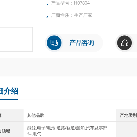
产品型号：H07804
ORP-1999~ +1999mV
厂商性质：生产厂家
温度 0.0~100.0℃
产品咨询
细介绍
牌
其他品牌
产地类
能源,电子/电池,道路/轨道/船舶,汽车及零部
用领域
件,电气