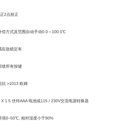
正
2
点校正
补偿方式及范围自动手动
0.0
～
100.0℃
感应急锁定有
回馈所有按键
阻抗
>1013
欧姆
 X 1.5
伏特
AAA
电池或
115 / 230V
交流电源转换器
环境
0~50℃,
相对湿度小于
90%