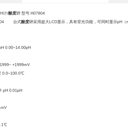
PH
计
/
酸度计
型号
:H07804
04
台式
酸度计
采用超大
LCD
显示，具有背光功能，可同时显示
pH
（
H 0.00~14.00pH
1999~ +1999mV
度
0.0~100.0℃
率
pH 0.01pH
1mV
.1℃