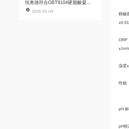
恒奥德​符合GBT9104硬脂酸凝点测定仪的操作原理
2026-01-04
精确
±
0.0
ORP
±
1m
温度±
性能
pH
标
pH
校