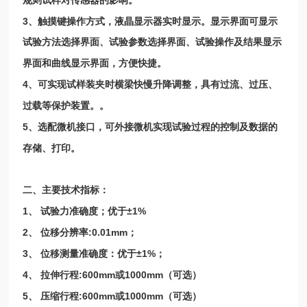
规则试样对传感器的影响
。
3
、触摸键操作方式，液晶显示器实时显示。显示界面可显示
试验方法选择界面、试验参数选择界面、试验操作及结果显示
界面和曲线显示界面，方便快捷
。
4
、可实现试样装夹时横梁快慢升降调整，具有过流、过压、
过载等保护装置。
。
5
、选配微机接口，可外接微机实现试验过程的控制及数据的
存储、打印
。
二、主要技术指标
：
1
±1%
、
试验力准确度；优于
2
:0.01mm
、
位移分辨率
；
3
±1%
、
位移测量准确度：优于
；
4
:600mm
1000mm
、
拉伸行程
或
（可选
）
5
:600mm
1000mm
、
压缩行程
或
（可选
）