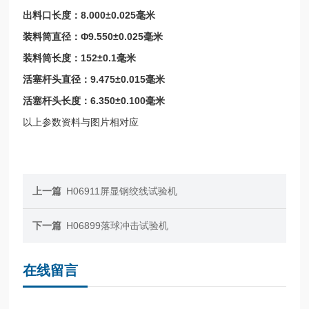
8.000±0.025
出料口长度：
毫
米
Φ9.550±0.025
装料筒直径：
毫
米
152±0.1
装料筒长度：
毫
米
9.475±0.015
活塞杆头直径：
毫
米
6.350±0.100
活塞杆头长度：
毫
米
以上参数资料与图片相对应
上一篇
H06911屏显钢绞线试验机
下一篇
H06899落球冲击试验机
在线留言