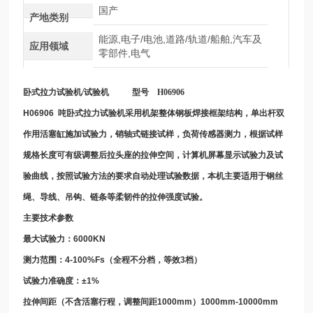
国产
产地类别
能源,电子/电池,道路/轨道/船舶,汽车及
应用领域
零部件,电气
卧式拉力试验机
/
试验机
型号
H06906
H06906
吨
卧式拉力试验机
采用机架整体钢板焊接框架结构，单出杆双
作用活塞缸施加试验力，销轴式链接试样，负荷传感器测力，根据试样
规格长度可有级调整后拉头座的拉伸空间，计算机屏幕显示试验力及试
验曲线，按照试验方法的要求自动处理试验数据，本机主要适用于钢丝
绳、导线、吊钩、链条等柔韧件的拉伸强度试验。
主要技术参数
最大试验力：
6000KN
测力范围：
4-100%Fs
（全程不分档，等效
3
档）
试验力准确度：
±1%
拉伸间距（不含活塞行程，调整间距
1000mm
）
1000mm-10000mm