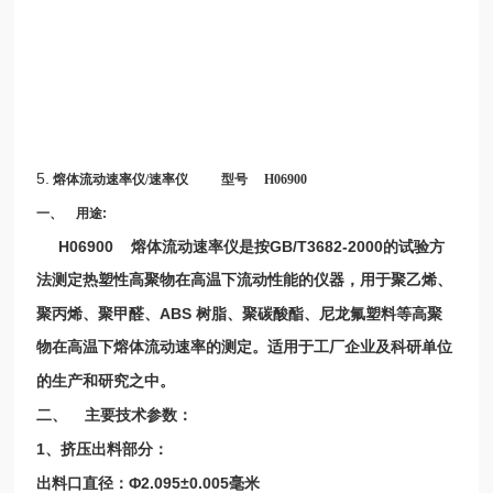
5.
熔体流动速率仪/
速率仪
型号
H06900
一、
用途
:
H06900
GB/T3682-2000
熔体流动速率仪是按
的试验方
法测定热塑性高聚物在高温下流动性能的仪器，用于聚乙烯、
ABS
聚丙烯、聚甲醛、
树脂、聚碳酸酯、尼龙氟塑料等高聚
物在高温下熔体流动速率的测定。适用于工厂企业及科研单位
的生产和研究之中
。
二、
主要技术参数
：
1
、挤压出料部分
：
Φ2.095±0.005
出料口直径：
毫
米