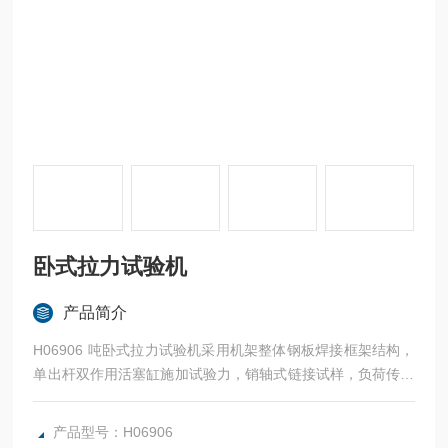
卧式拉力试验机
产品简介
H06906 吨卧式拉力试验机采用机架整体钢板焊接框架结构，
单出杆双作用活塞缸施加试验力，销轴式链接试样，负荷传感
器测力，根据试样规格长度可有级调整后拉头座的拉伸空间，
计算机屏幕显示试验力及试验曲线，按照试验方法的要求自动
产品型号：H06906
处理试验数据，本机主要适用于钢丝绳、导线、吊钩、链条等