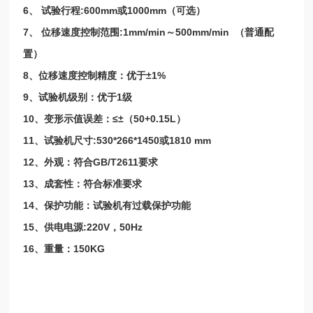
6
:600mm
1000mm
、
试验行程
或
（可选
）
7
:1mm/min
500mm/min
、
位移速度控制范围
～
（普通配
置）
8
±1%
、位移速度控制精度：优于
9
1
、试验机级别：优于
级
10
≤±
50+0.15L
、变形示值误差：
（
）
11
:530*266*1450
1810 mm
、试验机尺寸
或
12
GB/T2611
、外观：符合
要
求
13
、成套性：符合标准要
求
14
、保护功能：试验机有过载保护功
能
15
:220V
50Hz
、供电电源
，
16
150KG
、重量：