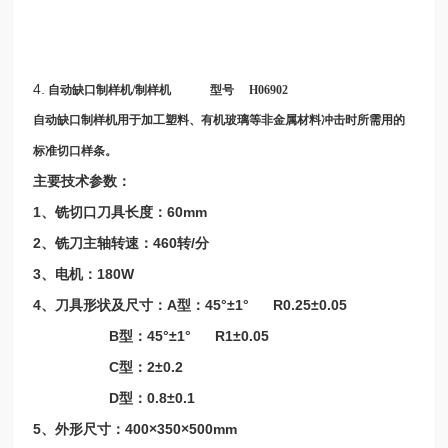
4.
自动缺口制样机/
制样机
型号
H06902
自动缺口制样机用于加工塑料、有机玻璃等非金属材料冲击时所需用的
标准切口样条
。
主要技术参数
：
1
60mm
、铣切口刀具长度：
2
460
/
、铣刀主轴转速：
转
分
3
180W
、电机：
4
A
45°±1° R0.25±0.05
、刀具形状及尺寸：
型：
B
45°±1° R1±0.05
型：
C
2±0.2
型：
D
0.8±0.1
型：
5
400×350×500mm
、外形尺寸：