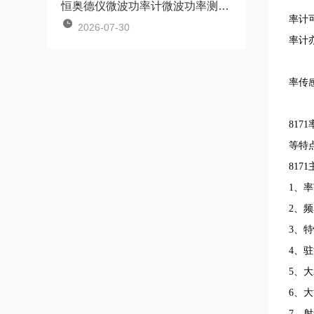
恒奥德仪微波功率计微波功率测量仪关键注意事项操作
率计
2026-07-30
率计
率传
8171
等特
8171
1
、率
2
、频
3
、特
4
、驻
5
、大
6
、大
7
、射