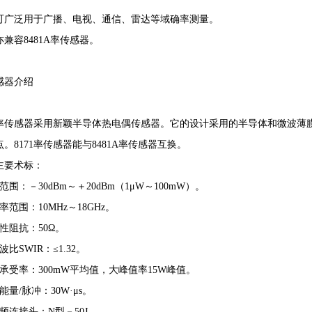
可广泛用于广播、电视、通信、雷达等域确率测量。
亦兼容
8481A
率传感器。
感器介绍
率传感器采用新颖半导体热电偶传感器。它的设计采用的半导体和微波薄
点。
8171
率传感器能与
8481A
率传感器互换。
主要术标：
范围：－
30dBm
～＋
20dBm
（
1
μ
W
～
100mW
）。
率范围：
10MHz
～
18GHz
。
性阻抗：
50
Ω。
波比
SWIR
：≤
1.32
。
承受率：
300mW
平均值，大峰值率
15W
峰值。
能量
/
脉冲：
30W
·μ
s
。
频连接头：
N
型－
50J
。