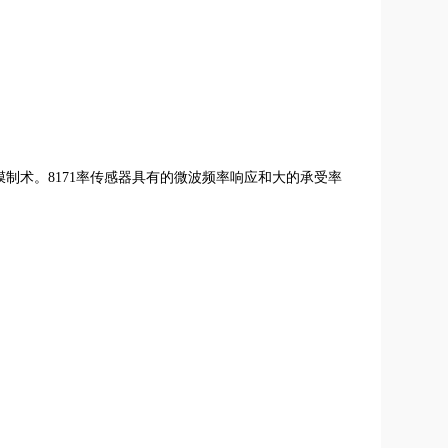
膜制术。
8171
率传感器具有的微波频率响应和大的承受率