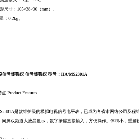
形尺寸：
105
×
38
×
30
（
mm
）。
量：
0.2kg
。
拟信号场强仪
信号场强仪 型号：
HA/MS2301A
特点
Product Features
S2301A
是款维护级的模拟电视信号电平表，已成为各省市网络公司及程
。同屏双频道大液晶显示，数字按键直接输入，方便操作。体积小，重量