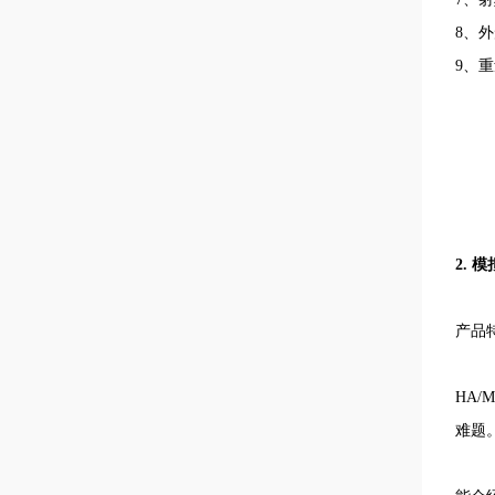
8
、外
9
、重
2.
模
产品
HA/M
难题