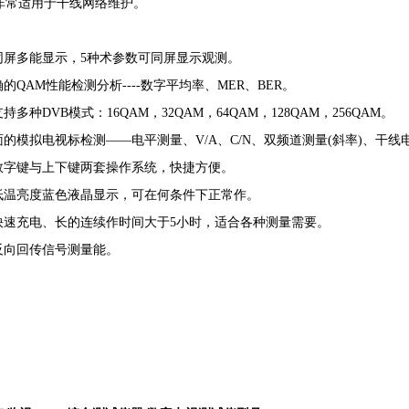
非常适用于干线网络维护。
 同屏多能显示，
5
种术参数可同屏显示观测。
确的
QAM
性能检测分析
----
数字平均率、
MER
、
BER
。
 支持多种
DVB
模式：
16QAM
，
32QAM
，
64QAM
，
128QAM
，
256QAM
。
 面的模拟电视标检测——电平测量、
V/A
、
C/N
、双频道测量
(
斜率
)
、干线
 数字键与上下键两套操作系统，快捷方便。
 低温亮度蓝色液晶显示，可在何条件下正常作。
 快速充电、长的连续作时间大于
5
小时，适合各种测量需要。
 反向回传信号测量能。