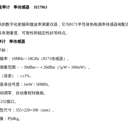
波率计
率传感器
H17963
新的数字化射频和微波率测量仪器，它与
8171
半导体热电偶率传感器相配
具有测量度、可靠性和稳定性好等特点。
率计 率传感器
术标：
频率：
10MHz
～
18GHz
（
8171
传感器）。
测量范围：－
30dBm
～＋
20dBm
（
1
μ
W
～
100mW
）。
（误差）：≤±
1%
。
基准信号度：
1mW / 50MHz
。
动调零、自动量程转换能。
232
接口。
型尺寸：
355
×
220
×
100
（
mm
）。
量：约
4Kg
。