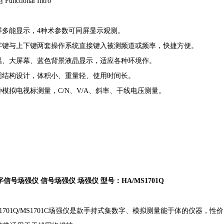
绍
Functional Intro
同屏多能显示，
4
种术参数可同屏显示观测。
数字键与上下键两套操作系统直接键入被测频道或频率，快捷方便。
 低温、大屏幕、蓝色背景液晶显示，适应各种环境作
坚固结构设计，体积小、重量轻、使用时间长。
多种模拟电视标测量，
C/N
、
V/A
、斜率、干线电压测量。
字信号场强仪
信号场强仪 场强仪 型号：
HA/MS1701Q
1701Q/MS1701C
场强仪是款手持式集数字、模拟测量能于体的仪器，性价