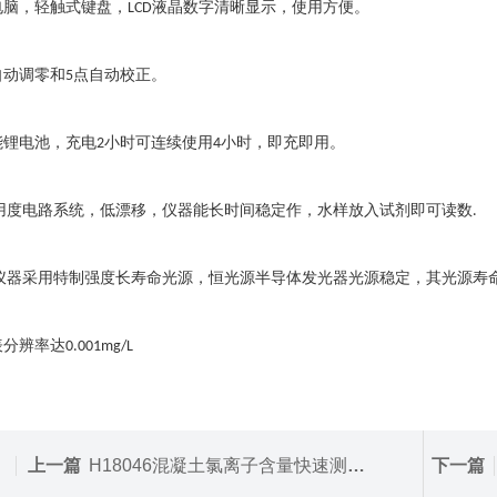
电脑，轻触式键盘，
液晶数字清晰显示，使用方便。
LCD
自动调零和
点自动校正。
5
能锂电池，充电
小时可连续使用
小时，即充即用。
2
4
用度电路系统，低漂移，仪器能长时间稳定作，水样放入试剂即可读数
.
仪器采用特制强度长寿命光源，恒光源半导体发光器光源稳定，其光源寿
表分辨率达
0.001mg/L
上一篇
H18046混凝土氯离子含量快速测定仪GB/T8077-2000
下一篇