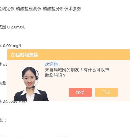
盐测定仪
磷酸盐检测仪
磷酸盐分析仪术参数
范围
0-2.0mg/L
率
0.001mg/L
欢迎您！
性
≤
2%
来自局域网的朋友！有什么可以帮
助您的吗？
误差
±
±
个字
5%FS
1
器
AC 220V 50Hz
点：