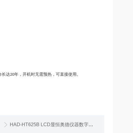
命长达
年，开机时无需预热，可直接使用。
20
HAD-HT625B LCD显恒奥德仪器数字风速计 叶轮式风速温度湿度仪