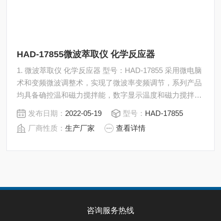
HAD-17855微波萃取仪 化学反应器
1. 微波萃取仪 化学反应器 型号：HAD-17855 采用微电脑
术和变频微波调整术，实现了微波率变频调节，系列产品
均具备确控温和磁力搅拌能，数字显示温度和磁力搅拌转
速，操作简单，重复性好。对于需要摸索微波催化反应条
发布日期：
2022-05-19
型号：
HAD-17855
件的实验，特别是对于那些要求较小微波率而又希望保持
厂商性质：
生产厂家
查看详情
连续微波辐射的化学实验，其科学性和实用性均可以。
咨询服务热线