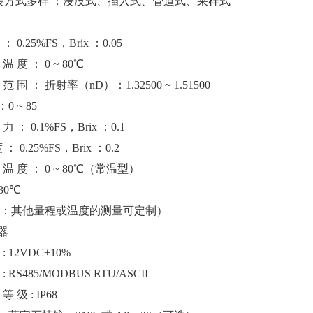
安装方式多样 ：浸没式、插入式、管道式、采样式
：
0.25%FS，Brix ：0.05
温
度
：
0 ~ 80℃
范
围
：
折射率（
nD）：1.32500 ~ 1.51500
 ：0 ~ 85
力
：
0.1%FS，Brix ：0.1
度
：
0.25%FS，Brix ：0.2
温
度
：
0 ~ 80℃（常温型）
130℃
：其他量程或温度的测量可定制）
器
: 12VDC±10%
: RS485/MODBUS RTU/ASCII
等
级
: IP68