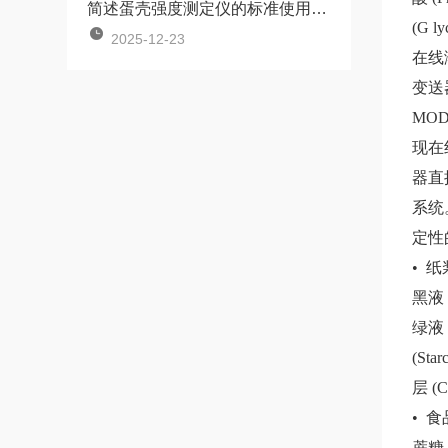
简述蛋壳强度测定仪的标准使用方法
(G 
2025-12-23
在线
变送
MO
现在
器直
系统
定性
• 
黑液
绿液 (
(Sta
层
(C
• 食
蔗糖