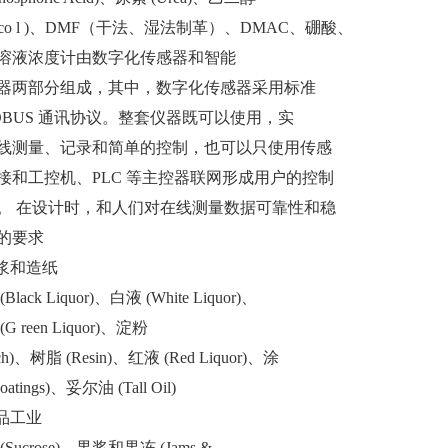
lyco l )、DMF（干法、湿法制革）、DMAC、硼酸、
溶液浓度计由数字化传感器和智能
器两
部
分组成，其中，数字化传感器采用标准
DBUS 通讯协议。整套仪器既可以使用，实
线测量、记录和简单的控制，也可以只使用传感
接和
工
控机、
PLC 等主控器联网形成用户的控制
。
在设计时，和人们对在线测量数据可靠性和稳
的要求
纸浆和
造
纸
(Black Liquor)、白液 (White Liquor)、
G reen Liquor)、淀粉
rch)、树脂 (Resin)、红液 (Red Liquor)、涂
oatings)、妥尔油 (Tall Oil)
品
工
业
(Sucrose)、果浆和果冻 (Jams &