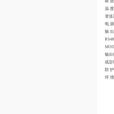
材
质
温
度
变送
电
源
输
出
RS48
MOD
输出
或定
防
护
环
境