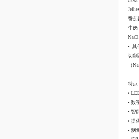
Jell
番茄
牛奶
NaCl
• 
切削
（
Na
特
点
• L
• 
• 
• 提
• 