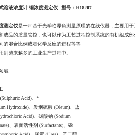
式溶液浓度计
铜浓度测定仪
型号：
H18207
度测定仪
是
一
种基于光学临界角测量原理的在线仪器，主要用于
和成品的质量管控，也可以作为
工
艺过程控制系统的有机组成
部
间的混合
比
例或者化学反应的
进
程等等
用到越来越多的
工
业生
产
过程中。
领
域
工
(Sulphuric Acid)、*
dium Hydroxide)、发烟硫酸 (Oleum)、盐
ydrochloric Acid)、碳酸钠 (Sodium
onate)、表面活性剂 (Surfactants)、磷
Phosphoric Acid)、尿素 (Urea)、乙二醇