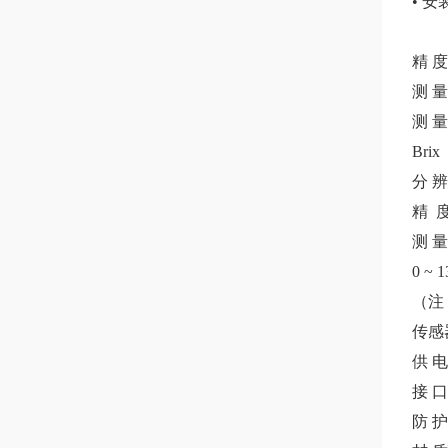
• 
精
度
测
量
测
量
Brix
分
辨
精
测
量
0 ~ 
（注
传感
供
电
接
口
防
护