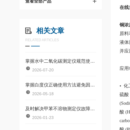
查看全部产品
在线
铜浓
相关文章
原料
RELATED ARTICLES
液体
并应
掌握水中二氧化碳测定仪规范使用流程是确保数据准确可靠的前提
应用
2026-07-20
掌握白度仪正确使用方法避免因标准板污染或操作不规范引入误差
• 化
2026-05-18
硫酸
(So
及时解决甲苯不溶物测定仪故障是保障长期安全使用的关键
酸
(H
2026-01-23
carb
酸
(