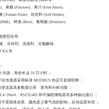
ies)、果糖 (Fructose)、果汁 (Fruit Juices)、
酱
(Tomato Paste)、软饮料 (Soft Drinks)、
(Milk)、啤酒 (Beer)、葡萄糖 (Dextrose)、
其他典型应用
液、冷却剂、洗涤剂、次氯酸钠
ClO) 等
：
ED 光源，寿命长达 10
万
小时
；
数字化传感器采用标准 MODBUS 协议可直接联网 ；
智能变送器具备数据记录、查询和分析
功
能
；
供 4~20mA、RS232/485 和可编程继电器等多种输出接口 ；
测量不受固体杂质、颜色及少量气泡的影响，自动温度补偿 ；