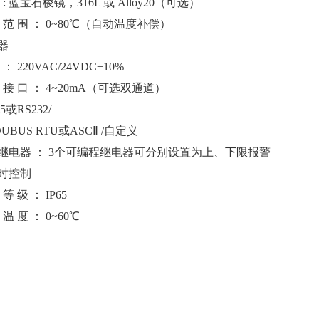
: 蓝宝石棱镜，316L 或 Alloy20（可选）
范
围
：
0~80℃（自动温度补偿）
器
：
220VAC/24VDC±10%
接
口
：
4~20mA（可选双通道）
5或RS232/
UBUS RTU或ASCⅡ /自定义
继电器
：
3个可编程继电器可分别设置为上、下限报警
时控制
等
级
：
IP65
温
度
：
0~60℃