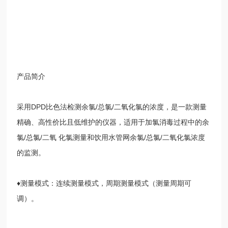
产品简介
采用
DPD
比色法检测余氯
/
总氯
/
二氧化氯的浓度，是一款测量
精确、高性价比且低维护的仪器，适用于加氯消毒过程中的余
氯
/
总氯
/
二氧 化氯测量和饮用水管网余氯
/
总氯
/
二氧化氯浓度
的监测。
♦
测量模式：连续测量模式，周期测量模式（测量周期可
调）。