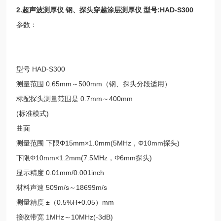
2.
超声波测厚仪 钢、探头穿越涂层测厚仪 型号
:HAD-S300
参数：
型号
HAD-S300
测量范围
0.65mm
～
500mm
（钢、探头分段适用）
标配探头测量范围是
0.7mm
～
400mm
(
标准模式
)
曲面
测量范围 下限
Φ15mm×1.0mm(5MHz
，
Φ10mm
探头
)
下限Φ
10mm×1.2mm(7.5MHz
，
Φ6mm
探头
)
显示精度
0.01mm/0.001inch
材料声速
509m/s
～
18699m/s
测量精度
±
（
0.5%H+0.05
）
mm
接收带宽
1MHz
～
10MHz(-3dB)