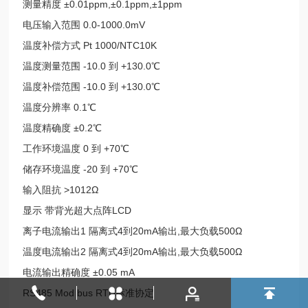
测量精度
±0.01ppm,±0.1ppm,±1ppm
电压输入范围
0.0-1000.0mV
温度补偿方式
Pt 1000/NTC10K
温度测量范围
-10.0
到
+130.0℃
温度补偿范围
-10.0
到
+130.0℃
温度分辨率
0.1℃
温度精确度
±0.2℃
工作环境温度
0
到
+70℃
储存环境温度
-20
到
+70℃
输入阻抗
>1012Ω
显示 带背光超大点阵
LCD
离子电流输出
1
隔离式
4
到
20mA
输出
,
最大负载
500Ω
温度电流输出
2
隔离式
4
到
20mA
输出
,
最大负载
500Ω
电流输出精确度
±0.05 mA
RS485 Mod bus RTU
标准协定