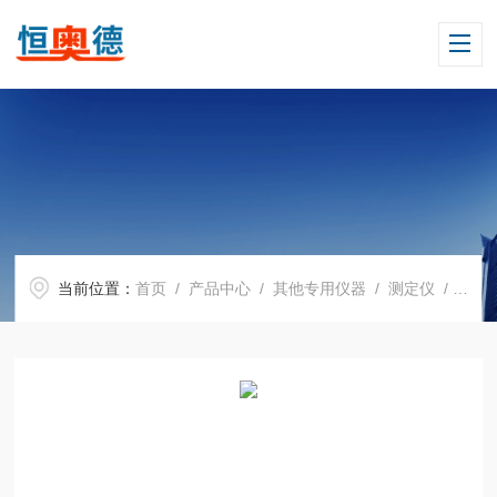
当前位置：
首页
/
产品中心
/
其他专用仪器
/
测定仪
/ ZRX--2200腐蚀测量仪电感探针技术