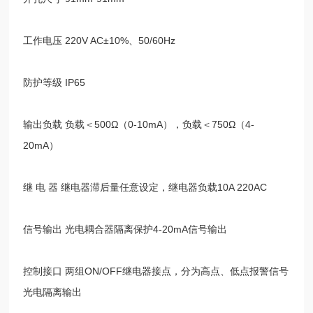
工作电压
220V AC±10%
、
50/60Hz
防护等级
IP65
输出负载 负载＜
500Ω
（
0-10mA
），负载＜
750Ω
（
4-
20mA
）
继 电 器 继电器滞后量任意设定，继电器负载
10A 220AC
信号输出 光电耦合器隔离保护
4-20mA
信号输出
控制接口 两组
ON/OFF
继电器接点，分为高点、低点报警信号
光电隔离输出