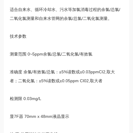
适合自来水、循环冷却水、污水等加氯消毒过程的余氯
/
总氯
/
二氧化氯测量和自来水管网的余氯
/
总氯
/
二氧化氯测量。
技术参数
测量范围
0~5ppm
余氯
/
总氯
/
二氧化氯
/
有效氯
准确度 余氯
/
有效氯
/
总氯：
±5%
读数或
±0.03ppmCI2,
取大
者；二氧化氯：
±5%
读数或
±0.05ppm CI02,
取大者
检测限
0.03mg/L
显
7F
器
70mm x 48mm
液晶显示