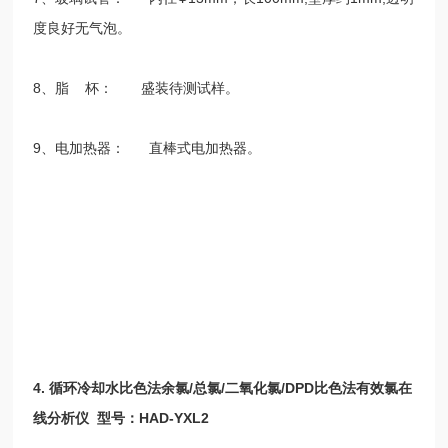
度良好无气泡。
8
、脂
杯：
盛装待测试样。
9
、电加热器：
直棒式电加热器。
4.
循环冷却水比色法余氯
/
总氯
/
二氧化氯
/DPD
比色法有效氯在
线分析仪
型号：
HAD-YXL2