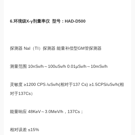
6.
环境级
X-γ
剂量率仪
型号：
HAD-D500
探测器
NaI
（
TI
）探测器 能量补偿型
GM
管探测器
测量范围
10nSv/h
～
100uSv/h 0.01μSv/h
～
10mSv/h
灵敏度
≥1200 CPS /uSv/h(
相对于
137 Cs) ≥1.5CPS/uSv/h(
相
对于
137Cs
）
能量响应
48KeV
～
3.0MeV/h
，
137Cs
；
相对误差
≤15%