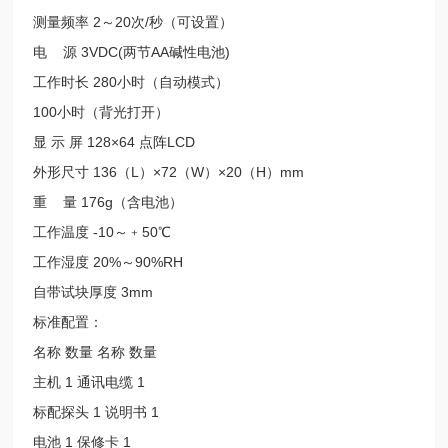
测量频率
2
～
20
次
/
秒（可设置）
电
源
3VDC(
两节
AA
碱性电池
)
工作时长
280
小时（自动模式）
100
小时（背光打开）
显 示 屏
128×64
点阵
LCD
外形尺寸
136
（
L
）
×72
（
W
）
×20
（
H
）
mm
重
量
176g
（含电池）
工作温度
-10
～﹢
50℃
工作湿度
20%
～
90%RH
自带试块厚度
3mm
标准配置：
名称 数量 名称 数量
主机
1
通讯电缆
1
标配探头
1
说明书
1
电池
1
保修卡
1