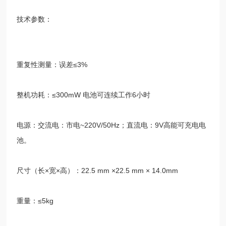
技术参数：
重复性测量：误差≤
3%
整机功耗：≤
300mW
电池可连续工作
6
小时
电源：交流电：市电
~220V/50Hz
；直流电：
9V
高能可充电电
池。
尺寸（长×宽×高）：
22.5 mm ×22.5 mm × 14.0mm
重量：≤
5kg