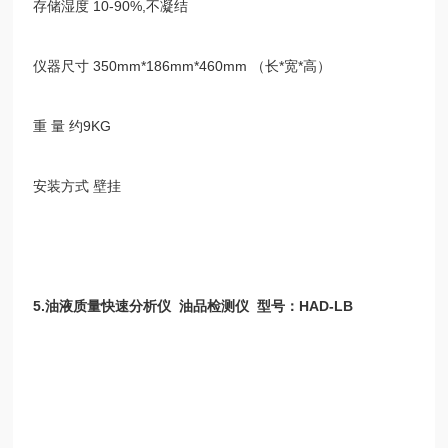
存储湿度
10-90%,
不凝结
仪器尺寸
350mm*186mm*460mm
（长
*
宽
*
高）
重 量 约
9KG
安装方式 壁挂
5.
油液质量快速分析仪
油品检测仪
型号：
HAD-LB