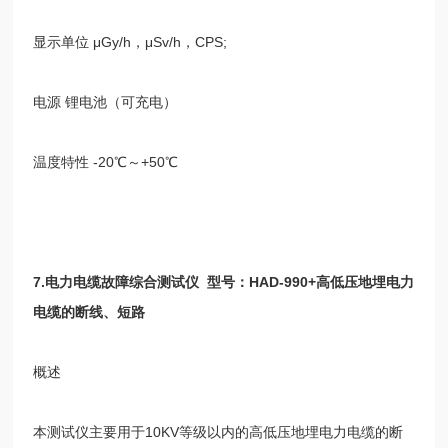
显示单位
μGy/h
，
μSv/h
，
CPS;
电源 锂电池（可充电）
温度特性
-20℃
～
+50℃
7.
电力电缆故障综合测试仪
型号：
HAD-990+
高低压地埋电力
电缆的断线、短路
概述
本测试仪主要用于
10KV
等级以内的高低压地埋电力电缆的断