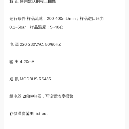
校 正 使用默认的校正曲线
运行条件 样品流速：
200-400mL/min
；样品进口压力：
0.1~5bar
；样品温度：
5~40
心
电 源
220-230VAC, 50/60HZ
输 出
4-20mA
通 讯
MODBUS RS485
继电器
2
组继电器，可设置浓度报警
存储温度范围
-ist-eot