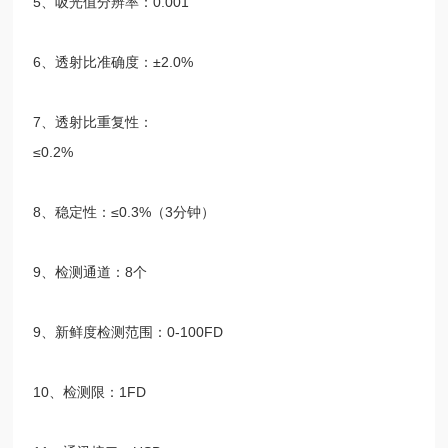
5
、吸光值分辨率：
0.001
6
、透射比准确度：
±2.0%
7
、透射比重复性：
≤0.2%
8
、稳定性：
≤0.3%
（
3
分钟）
9
、检测通道：
8
个
9
、新鲜度检测范围：
0-100FD
10
、检测限：
1FD