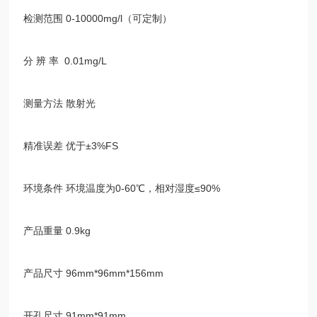
检测范围
0-10000mg/l
（可定制）
分 辨 率
0.01mg/L
测量方法 散射光
精准误差 优于
±3%FS
环境条件 环境温度为
0-60℃
，相对湿度
≤90%
产品重量
0.9kg
产品尺寸
96mm*96mm*156mm
开孔尺寸
91mm*91mm