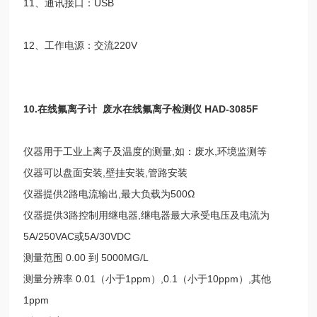
11
、通讯接口：
USB
12
、工作电源：交流
220V
10.
在线氟离子计
废水在线氟离子检测仪
HAD-3085F
仪器用于工业上离子及温度的测量
,
如：废水
,
环境监测等
仪器可以盘面安装
,
壁挂安装
,
管路安装
仪器提供
2
路电流输出
,
最大负载为
500Ω
仪器提供
3
路控制用继电器
,
继电器最大承受电压及电流为
5A/250VAC
或
5A/30VDC
测量范围
0.00
到
5000MG/L
测量分辨率
0.01
（小于
1ppm
）
,0.1
（小于
10ppm
）
,
其他
1ppm