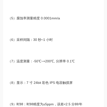
（
5
）腐蚀率测量精度
0.0001mm/a
（
6
）采样间隔：
30
秒
~1
小时
（
7
）温度测量：
-50℃~+200℃,
分辨率
0.1℃
（
8
）显示：
7
寸
24bit
彩色
IPS
电容触摸屏
（
9
）时钟：时钟精度为
±5ppm
，误差
<2.5
分钟
/
年