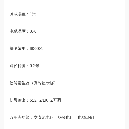
测试误差：
1
米
电缆深度：
3
米
探测范围：
8000
米
路径精度：
0.2
米
信号发生器（真彩显示屏）：
信号输出：
512Hz/1KHZ
可调
万用表功能：交直流电压：绝缘电阻：电缆环阻：