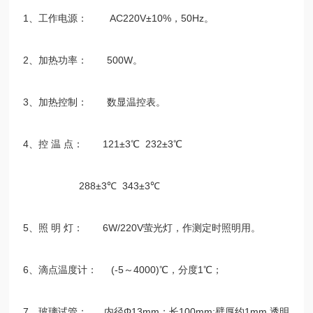
1
、工作电源：
AC220V±10%
，
50Hz
。
2
、加热功率：
500W
。
3
、加热控制：
数显温控表。
4
、控 温 点：
121±3℃
232±3℃
288±3℃
343±3℃
5
、照 明 灯：
6W/220V
萤光灯，作测定时照明用。
6
、滴点温度计：
(-5
～
4000)℃
，分度
1℃
；
7
、玻璃试管：
内径
Φ13mm
；长
100mm;
壁厚约
1mm,
透明