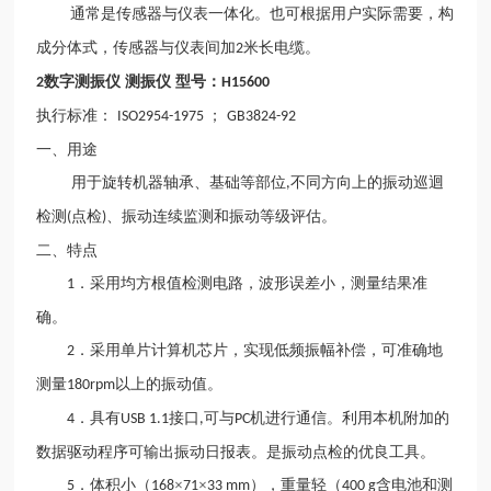
通常是传感器与仪表一体化。也可根据用户实际需要，构
成分体式，传感器与仪表间加
米长电缆。
2
数字测振仪 测振仪 型号：
2
H15600
执行标准：
；
ISO2954-1975
GB3824-92
一、用途
用于旋转机器轴承、基础等部位
不同方向上的振动巡迴
,
检测
点检
、振动连续监测和振动等级评估。
(
)
二、特点
．采用均方根值检测电路，波形误差小，测量结果准
1
确。
．采用单片计算机芯片，实现低频振幅补偿，可准确地
2
测量
以上的振动值。
180rpm
．具有
接口
可与
机进行通信。利用本机附加的
4
USB 1.1
,
PC
数据驱动程序可输出振动日报表。是振动点检的优良工具。
．体积小（
×
×
），重量轻（
含电池和测
5
168
71
33 mm
400 g