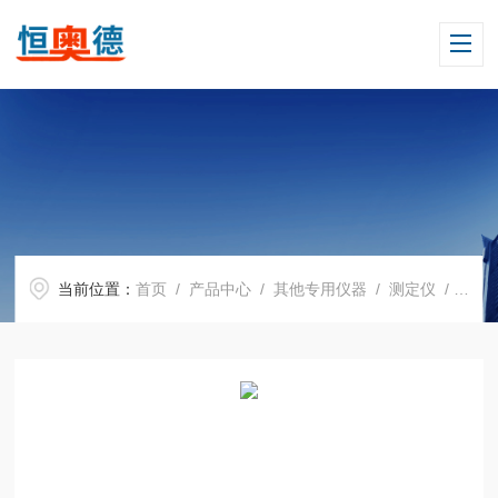
当前位置：
首页
/
产品中心
/
其他专用仪器
/
测定仪
/ H15602存储式数字测振仪