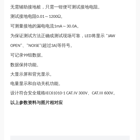
无需辅助接地桩，只需一钳便可测试接地电阻。
测试接地电阻
～
Ω。
0.01
1200
可测量接地的漏电电流
～
。
1mA
30.0A
为保证测试方法正确或测试现场可靠，
将显示
LED
"JAW
、
超过
等符号。
OPEN"
"NOISE"(
3A)
可记录
组数据。
99
数据保持功能。
大显示屏和背光显示。
电量显示和自动关机功能。
设计符合安全规格
、
。
IEC61010-1 CAT.IV 300V
CAT.III 600V
以上参数资料与图片相对应