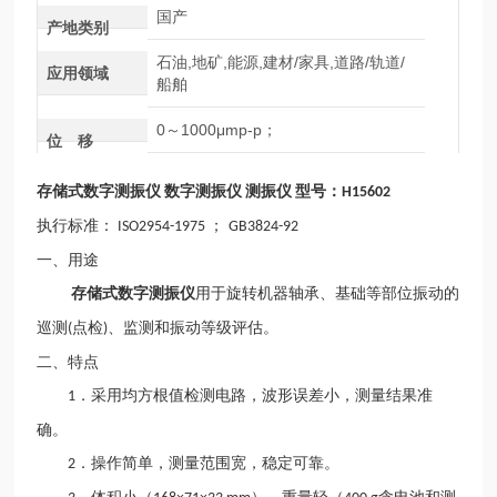
国产
产地类别
石油,地矿,能源,建材/家具,道路/轨道/
应用领域
船舶
0～1000μmp-p；
位 移
存储式数字测振仪
数字测振仪
测振仪
型号：
H15602
执行标准：
；
ISO2954-1975
GB3824-92
一、用途
存储式数字测振仪
用于旋转机器轴承、基础等部位振动的
巡测
点检
、监测和振动等级评估。
(
)
二、特点
．采用均方根值检测电路，波形误差小，测量结果准
1
确。
．操作简单，测量范围宽，稳定可靠。
2