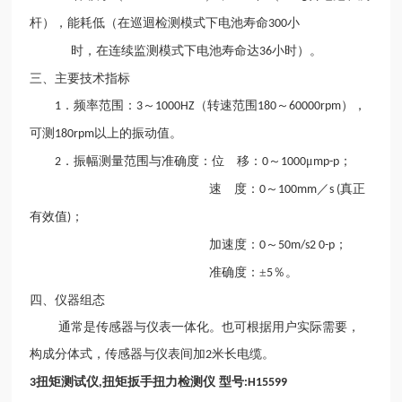
杆），能耗低（在巡迴检测模式下电池寿命
小
300
时，在连续监测模式下电池寿命达
小时）。
36
三、主要技术指标
．频率范围：
～
（转速范围
～
），
1
3
1000HZ
180
60000rpm
可测
以上的振动值。
180rpm
．振幅测量范围与准确度：位 移：
～
μ
；
2
0
1000
mp-p
速 度：
～
／
真正
0
100mm
s (
有效值
；
)
加速度：
～
；
0
50m/s2 0-p
准确度：±
％。
5
四、仪器组态
通常是传感器与仪表一体化。也可根据用户实际需要，
构成分体式，传感器与仪表间加
米长电缆。
2
扭矩测试仪
扭矩扳手扭力检测仪 型号
3
,
:H15599