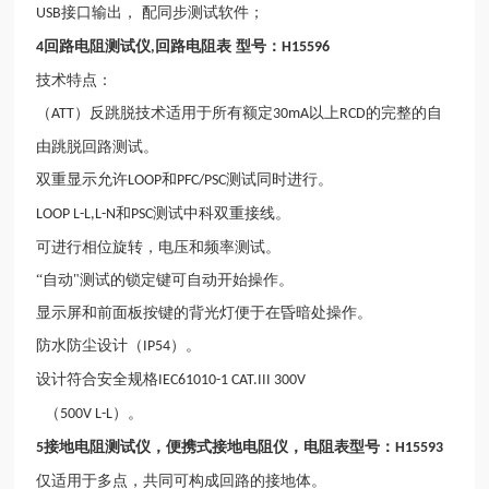
接口输出， 配同步测试软件；
USB
回路电阻测试仪
回路电阻表 型号：
4
,
H15596
技术特点：
（
）反跳脱技术适用于所有额定
以上
的完整的自
ATT
30mA
RCD
由跳脱回路测试。
双重显示允许
和
测试同时进行。
LOOP
PFC/PSC
和
测试中科双重接线。
LOOP L-L,L-N
PSC
可进行相位旋转，电压和频率测试。
“自动"测试的锁定键可自动开始操作。
显示屏和前面板按键的背光灯便于在昏暗处操作。
防水防尘设计（
）。
IP54
设计符合安全规格
IEC61010-1 CAT.III 300V
（
）。
500V L-L
接地电阻测试仪，便携式接地电阻仪，电阻表型号：
5
H15593
仅适用于多点，共同可构成回路的接地体。