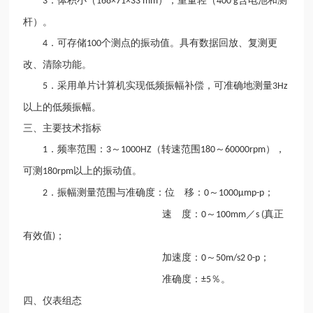
．体积小（
），重量轻（
含电池和测
3
168×71×33 mm
400 g
杆）。
．可存储
个测点的振动值。具有数据回放、复测更
4
100
改、清除功能。
．采用单片计算机实现低频振幅补偿，可准确地测量
5
3Hz
以上的低频振幅。
三、主要技术指标
．频率范围：
～
（转速范围
～
），
1
3
1000HZ
180
60000rpm
可测
以上的振动值。
180rpm
．振幅测量范围与准确度：位 移：
～
；
2
0
1000μmp-p
速 度：
～
／
真正
0
100mm
s (
有效值
；
)
加速度：
～
；
0
50m/s2 0-p
准确度：
％。
±5
四、仪表组态