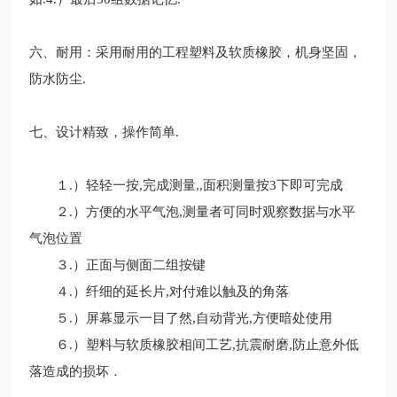
六、耐用：采用耐用的工程塑料及软质橡胶，机身坚固，
防水防尘
.
七、设计精致，操作简单
.
１
.）轻轻
一按
,
完成测量
,,面积测量按3下即可
完成
２
.）方便的水平气泡,测量者可
同时观察数据与水平
气泡位置
３
.）正面与侧面二组按键
４
.）纤细的延长片,对付难以触及的角落
５
.）屏幕显示
一目了然
,自动背光,方便暗处使用
６
.）塑料与软质橡胶相间
工艺
,抗震耐磨,防止意
外低
落造成的损坏．