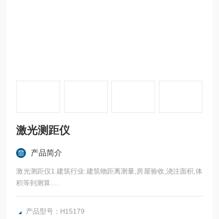
激光测距仪
产品简介
激光测距仪1.建筑行业:建筑物距离测量,房屋验收,浇注面积,体
积等到测算.
2.内装行业:面积没蛳,门窗,支架尺寸测量.
产品型号：H15179