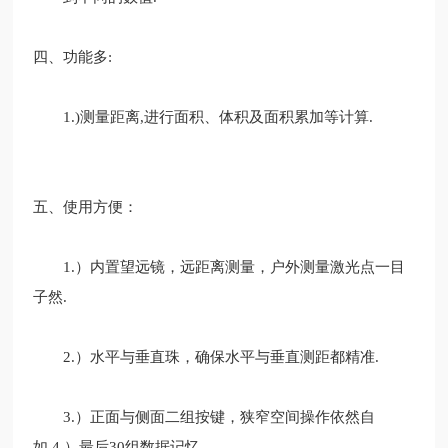
四、功能多
:
1.)测量距离,
进行面积、体积及面积累加等计算
.
五、使用方便：
1.）
内置望远镜，远距离测量，户外测量激光点一目
子然
.
2.）水平与垂直珠，确保水平与垂直测距都
精准
.
3.）正面与侧面二组按键，狭窄空间操作依然自
如.4.）
最后
30组数据记忆.