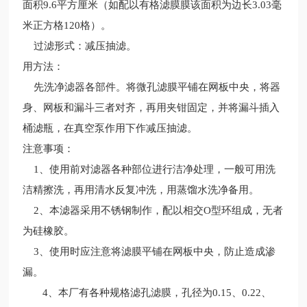
面积9.6平方厘米（如配以有格滤膜膜该面积为边长3.03毫
米正方格120格）。
过滤形式：减压抽滤。
用方法：
先洗净滤器各部件。将微孔滤膜平铺在网板中央，将器
身、网板和漏斗三者对齐，再用夹钳固定，并将漏斗插入
桶滤瓶，在真空泵作用下作减压抽滤。
注意事项：
1、使用前对滤器各种部位进行洁净处理，一般可用洗
洁精擦洗，再用清水反复冲洗，用蒸馏水洗净备用。
2、本滤器采用不锈钢制作，配以相交O型环组成，无者
为硅橡胶。
3、使用时应注意将滤膜平铺在网板中央，防止造成渗
漏。
4、本厂有各种规格滤孔滤膜，孔径为0.15、0.22、