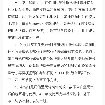
三、使用保养：1、在使用时先将横把部件螺栓接头
插入钻头部条活动连接螺母定向槽内，逆时针方向旋紧连
接螺母，即可插入预定钻孔地区用手加压以顺时针向旋入
土壤中，每旋约200~250毫米即向上提拨钻孔（若过深提
拨时会很费力而不方便）、剔下钻头螺旋中土、此土即为
离该地段距离的土样。
2、逐次往复工作至1米时需继续往深处钻取，应顺时
针方向旋松钻头部分连接部分连接螺母卸下横把，把附加
第二节钻杆部分螺栓头部分连接插入钻头部件活动连接螺
母定向槽内，旋紧连接螺母定向槽内逆时针方向旋紧连接
螺母，再将横把部件与钻杆同上（1）比接好继续工作，
三，四，五节同上直至工作完止。
3、本钻杆是用蒲壁无缝钢管制成，故不宜在坚硬土
质的地区进行使用。4、每次使用完毕后应洗净、擦干，
涂上防锈油脂，以防生锈。