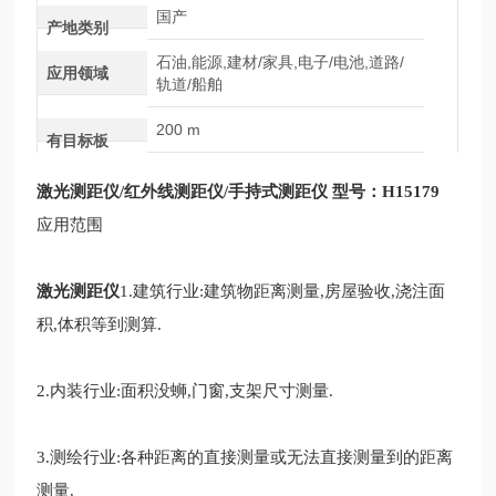
国产
产地类别
石油,能源,建材/家具,电子/电池,道路/
应用领域
轨道/船舶
200 m
有目标板
激光测距仪
/红
外
线测距仪
/手持式测距仪 型号：H15179
应用范围
激光测距仪
1.建筑行业:建筑物距离测量,房屋验收,浇注面
积,体积等到测算.
2.
内装行业
:面积没蛳,门窗,支架尺寸测量.
3.测绘行业:各种距离的直接测量或无法直接测量到的距离
测量.