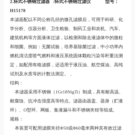
2.杯式不锈钢过滤器 /杯式不锈钢过滤仪 型号：
H15178
本滤器配以不同公称孔径的微孔滤膜后，可用于科研、化
学分析、仪器分析、卫生检验、制药工业和农机、汽车、
建筑机构等方面液体过滤，以检测和除去液滤体中的微粒
和细菌。例如：无菌试验，培养基除菌过滤，中小功率内
燃机清洁度喷气燃料和液压系统固体颗粒污染等秆重法测
定，如配用有格滤膜，还适用于液压油、航空煤油、高纯
试剂及水质等的计数法测定。
、
结构：
本滤器采用不锈钢（1Gr18NigTi）制成，具有耐高温、
耐腐蚀、抗冲击强度高等特点。滤器由器盖、器身（贮液
环）、O型环、网板、集液漏斗和不锈钢夹钳等组成。
规格：
本装置可配用滤膜夹径Φ50或Φ60毫米两种其有效过滤