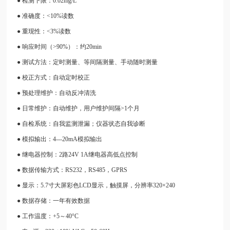
● 检测下限：0.02mg/L
● 准确度：<10%读数
● 重现性：<3%读数
● 响应时间（>90%）：约20min
● 测试方法：定时测量、等间隔测量、手动随时测量
● 校正方式：自动定时校正
● 预处理维护：自动反冲清洗
● 日常维护：自动维护，用户维护间隔>1个月
● 自检系统：自我监测泄漏；仪器状态自我诊断
● 模拟输出：4---20mA模拟输出
● 继电器控制：2路24V 1A继电器高低点控制
● 数据传输方式：RS232，RS485，GPRS
● 显示：5.7寸大屏彩色LCD显示，触摸屏，分辨率320×240
● 数据存储：一年有效数据
● 工作温度：+5～40°C