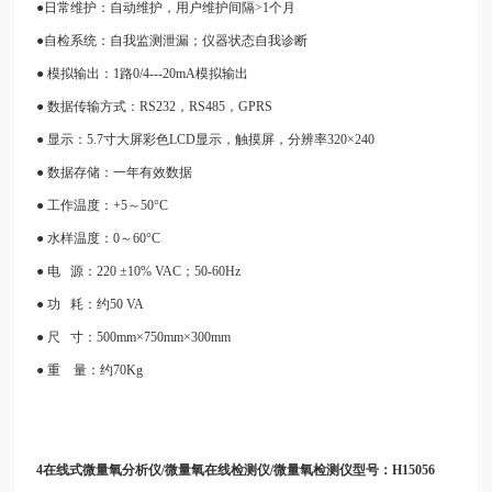
●日常维护：自动维护，用户维护间隔>1个月
●自检系统：自我监测泄漏；仪器状态自我诊断
● 模拟输出：1路0/4---20mA模拟输出
● 数据传输方式：RS232，RS485，GPRS
● 显示：5.7寸大屏彩色LCD显示，触摸屏，分辨率320×240
● 数据存储：一年有效数据
● 工作温度：+5～50°C
● 水样温度：0～60°C
● 电 源：220 ±10% VAC；50-60Hz
● 功
耗：约50 VA
● 尺 寸：500mm×750mm×300mm
● 重 量：约70Kg
4在线式微量氧分析仪/微量氧在线检测仪/微量氧检测仪型号：H15056