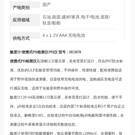
国产
产地类别
石油,能源,建材/家具,电子/电池,道路/
应用领域
轨道/船舶
4 x 1.2V AAA 充电电池
供电方式
酸度计/
便携式PH检测仪
/PH仪 型号：H15078
便携式PH检测仪
高清晰LCD显示屏，具有背景灯设计，符合IP67防水标
准。优良的GLP实验室管理功能，手持操作，简便快捷，配有便携箱适
用于野外现场快速测量。仪器使用充电电池供电，选购感应充电器可进
行感应充电，适用于实验室和野外操作环境。
酸度计128×64高清晰LCD显示屏，具有背景灯设计，防水性能，便于手
持。pH校准多达5点自动校准，仪器内置7个标准校准点和5个用户自定义
校准点。解晰度0.001。在校准过程中自动检测pH电极和缓冲液性能，在
测量过程中屏幕将显示详细相关数据信息。
酸度计使用ORP电极测量时，电位测量范围在±2000mV。在测量时，按