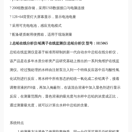
? 200组数据存储，采用USB数据接口与电脑连接
? 128×64背景灯大屏幕显示，显示电池电量
? 采用可充电电池，感应充电模式
? 配备硬质耐用便携箱，适用于现场测量
2.总铅在线分析仪/铅离子在线监测仪/总铅分析仪 型号：H15065
总铅在线监测仪是基于标准而研制的新一代自动水中总铅在线分析仪，
该产品是在多年水质分析类产品研究基础上推出的一系列免维护在线监
测仪。经过预处理的水样由注射泵注入到一个特殊反应器中后与酸性氧
化试剂进行反应，将水样中所有形态的铅统一氧化成二价铅离子，接着
调整溶液的PH值，再加入掩蔽剂，在该混合溶液中加入显色剂进行显示
反应，在测量范围内，显色溶液的吸光度与水样中总铅的浓度成正比，
通过测量吸光度，就可以计算出水样中总铅的含量。
系统特点
1.的测量方法避免了使用剧毒物质，同一台仪器可用于总铅和铅离