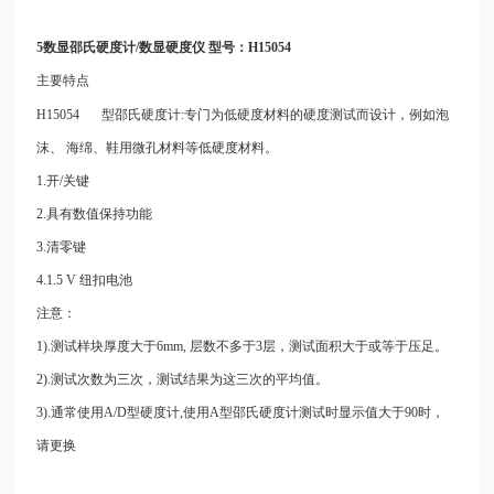
5数显邵氏硬度计/数显硬度仪 型号：H15054
主要特点
H15054
型邵氏硬度计:专门为低硬度材料的硬度测试而设计，例如泡
沫、
海绵、鞋用微孔材料等低硬度材料。
1.开/关键
2.具有数值保持功能
3.清零键
4.1.5 V 纽扣电池
注意：
1).测试样块厚度大于6mm, 层数不多于3层，测试面积大于或等于压足。
2).测试次数为三次，测试结果为这三次的平均值。
3).通常使用A/D型硬度计,使用A型邵氏硬度计测试时显示值大于90时，
请更换