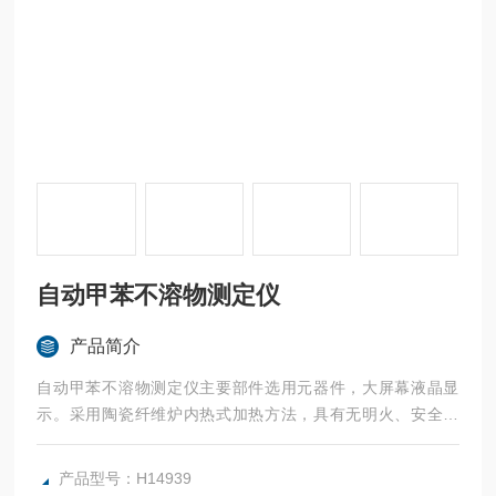
自动甲苯不溶物测定仪
产品简介
自动甲苯不溶物测定仪主要部件选用元器件，大屏幕液晶显
示。采用陶瓷纤维炉内热式加热方法，具有无明火、安全环
保、加热升温速度快、美观大方、温度可控可调等优点。解决
了老式方法采用电热套加热，萃取速度达不到每分钟一次的缺
产品型号：H14939
点。