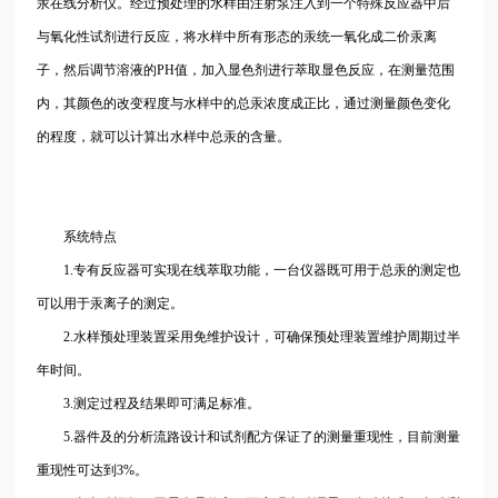
汞在线分析仪。经过预处理的水样由注射泵注入到一个特殊反应器中后
与氧化性试剂进行反应，将水样中所有形态的汞统一氧化成二价汞离
子，然后调节溶液的PH值，加入显色剂进行萃取显色反应，在测量范围
内，其颜色的改变程度与水样中的总汞浓度成正比，通过测量颜色变化
的程度，就可以计算出水样中总汞的含量。
系统特点
1.专有反应器可实现在线萃取功能，一台仪器既可用于总汞的测定也
可以用于汞离子的测定。
2.水样预处理装置采用免维护设计，可确保预处理装置维护周期过半
年时间。
3.测定过程及结果即可满足标准。
5.器件及的分析流路设计和试剂配方保证了的测量重现性，目前测量
重现性可达到3%。