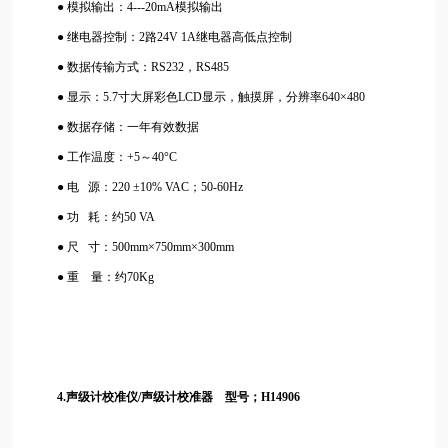
● 模拟输出：4---20mA模拟输出
● 继电器控制：2路24V 1A继电器高低点控制
● 数据传输方式：RS232，RS485
● 显示：5.7寸大屏彩色LCD显示，触摸屏，分辨率640×480
● 数据存储：一年有效数据
● 工作温度：+5～40°C
● 电 源：220 ±10% VAC；50-60Hz
● 功
耗：约50 VA
● 尺 寸：500mm×750mm×300mm
● 重 量：约70Kg
4.声
级
计校准仪/声
级
计校准器 型号；H14906