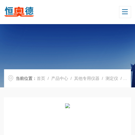
当前位置：
首页
/
产品中心
/
其他专用仪器
/
测定仪
/ H14939自动甲苯不溶物测定仪