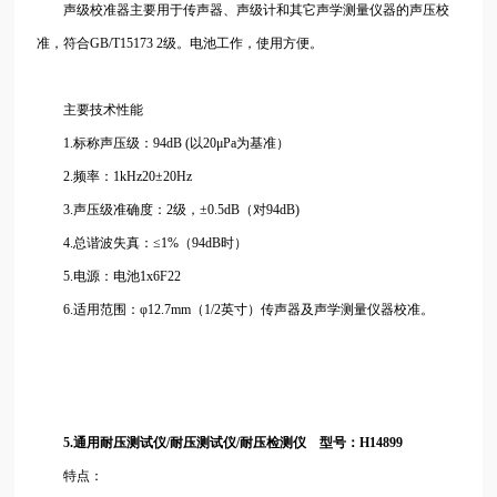
声级校准器主要用于传声器、声级计和其它声学测量仪器的声压校
准，符合GB/T15173 2级。电池工作，使用方便。
主要技术性能
1.标称声压级：94dB (以20μPa为基准）
2.频率：1kHz20±20Hz
3.声压级准确度：2级，±0.5dB（对94dB)
4.总谐波失真：≤1%（94dB时）
5.电源：电池1x6F22
6.适用范围：φ12.7mm（1/2英寸）传声器及声学测量仪器校准。
5.通用耐压测试仪/耐压测试仪/耐压检测仪 型号：H14899
特点：