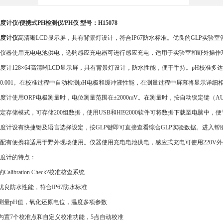
度计
仪
/便携式PH检测仪/PH仪 型号：H15078
度计仪
高清晰
LCD显示屏，具有背景灯设计，符合IP67防水标准。优良的GLP实验室
仪器使用充电电池供电，选购感应充电器可进行感应充电，适用于实验室和野外操作
度计
128×64
高清晰
LCD显示屏，具有背景灯设计，防水性能，便于手持。pH校准多达
0.001。在校准过程中自动检测pH电
极和缓冲液性能，在测量过程中屏幕将显示详细
度计使用
ORP电
极测量时，电位测量范围在±2000mV。在测量时，按自动锁定键（A
定存储模式，可存储200组数据，使用USB和HI92000软件可将数据下载至电脑
度计设有快捷键及语言选择设定，按
GLP键即可直接查看综合GLP实验数据。
进入帮
配有便携箱适用于野外现场使用。仪器使用充电电池供电，感应式充电可使用
220V
外
度计的特点：
 的Calibration Check?校准核查系统
 优良防水性能，符合IP67防水标准
 测量pH值，氧化还原电位，温度多项参数
内置
7个校准点和自定义校准
功能，
5点自动校准