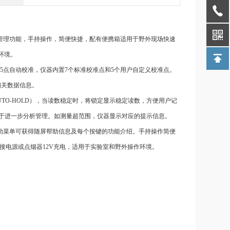
管理
功能，手持操作，简便快捷，配有便携箱适用于野外现场快速
环境。
5点自动校准，仪器
内置
7个标准校准点和5个用户自定义校准点。
相关数据信息。
UTO-HOLD），当读数稳定时，将锁定显示稳定读数，方便用户记
中，便于进一步分析管理。如测量超范围，仪器显示对应的提示信息。
助菜单可获得随屏帮助信息及每个按键的功能介绍。手持操作简便
接电源或点烟器
12V充电，适用于实验室和野
外操作环境。