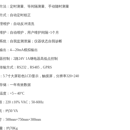
试方法：定时测量、等间隔测量、手动随时测量
正方式：自动定时校正
处理维护：自动反冲清洗
常维护：自动维护，用户维护间隔>1个月
检系统：自我监测泄漏；仪器状态自我诊断
输出：4---20mA模拟输出
电器控制：2路24V 1A继电器高低点控制
传输方式：RS232，RS485，GPRS
示：5.7寸大屏彩色LCD显示，触摸屏，分辨率320×240
据存储：一年有效数据
作温度：
+5～40°C
：220 ±10% VAC；50-60Hz
耗：约
50 VA
寸：500mm×750mm×300mm
量：约70Kg