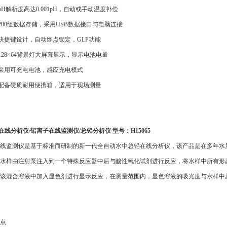
 pH解析度
高达
0.001pH，自动或手动温度补偿
 200组数据存储，采用USB数据接口与电脑连接
 快捷键设计，自动终点锁定，GLP
功能
 128×64背景灯大屏幕显示，显示电池电量
 采用可充电电池，感应充电模式
 配备硬质耐用便携箱，适用于现场测量
在线分析仪
/铅离子在线监测仪/总铅分析仪 型号：H15065
线监测仪是基于标准而研制的新一代全自动水中总铅在线分析仪，该产品是在多年水
水样由注射泵注入到一个特殊反应器中后与酸性氧化试剂进行反应，将水样中所有形
该混合溶液中加入显色剂
进行显示反应，在测量范围内，显色溶液的吸光度与水样中
点