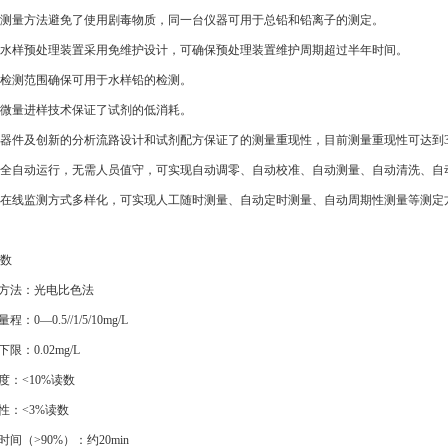
测量方法避免了使用剧毒物质，
同一台仪器可用于总铅和铅离子的测定。
水样预处理装置采用免维护设计，可确保预处理装置维护周期
超过半年时间。
检测范围确保可用于水样铅的检测。
微量
进样技术保证了试剂的低消耗。
器件及
创新的分析流路设计和试剂配方保证了的测量重现性，目前测量重现性可达到
全自动运行，无需人员值守，可实现自动调零、自动校准、自动测量、自动清洗、自
在线监测方式多样化，可实现人
工随时测量、自动定时测量、自动周期性测量等测定
数
试方法：光电比色法
程：0—0.5//1/5/10mg/L
下限：0.02mg/L
确度：<10%读数
现性：<3%读数
时间（>90%）：约20min