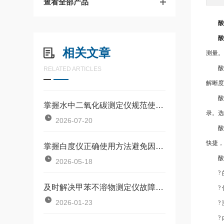
查看全部产品
酸
酸
相关文章
测量。
酸
RELATED ARTICLES
解晰度
酸
掌握水中二氧化碳测定仪规范使用流程是确保数据准确可靠的前提
录。选
2026-07-20
酸
快捷，
掌握白度仪正确使用方法避免因标准板污染或操作不规范引入误差
酸
2026-05-18
?
及时解决甲苯不溶物测定仪故障是保障长期安全使用的关键
?
2026-01-23
?
?