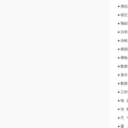
● 测
● 校
● 预
● 日
● 自
● 模拟
● 继
● 数据
● 显
● 数
● 工
● 电 源
● 功
● 尺 
● 重 