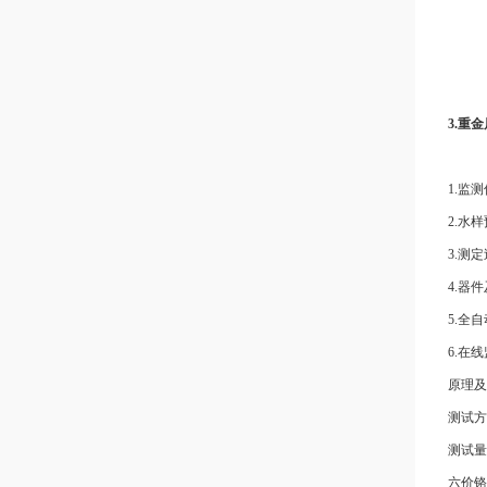
3.重
1.监
2.水
3.测定
4.器
5.全
6.在
原理及
测试方
测试量
六价铬：0