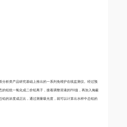
质分析类产品研究基础上推出的一系列免维护在线监测仪。经过预
态的铅统一氧化成二价铅离子，接着调整溶液的
PH值，再加入掩蔽
总铅的浓度成正比，通过测量吸光度，就可以计算出水样中总铅的