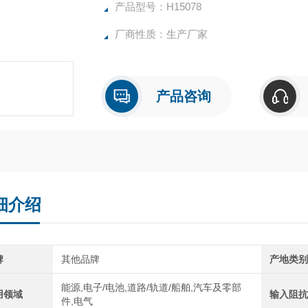
产品型号：H15078
厂商性质：生产厂家
产品咨询
细介绍
牌
其他品牌
产地类
能源,电子/电池,道路/轨道/船舶,汽车及零部
用领域
输入阻
件,电气