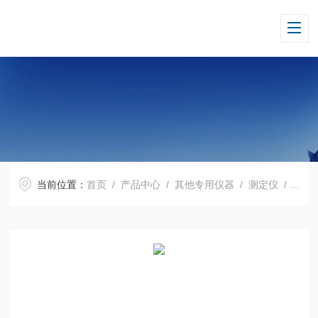
当前位置：
首页
/
产品中心
/
其他专用仪器
/
测定仪
/ H14954数字噪音计仪