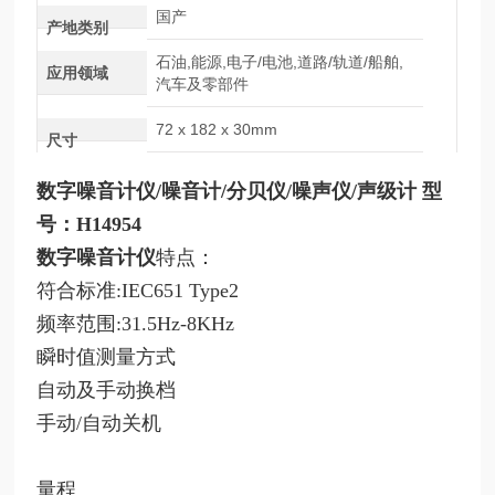
国产
产地类别
石油,能源,电子/电池,道路/轨道/船舶,
应用领域
汽车及零部件
72 x 182 x 30mm
尺寸
数字噪音计
仪
/噪音计/分贝仪/噪声仪/声
级
计
型
号：
H14954
数字噪音计
仪
特点：
符合标准
:IEC651 Type2
频率范围
:31.5Hz-8KHz
瞬时值测量方式
自动及手动换档
手动
/自动关机
量程