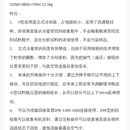
550W×380D×790H·13.5kg
特点：
、
型采用直立式冷却器，占地面积小。采用了四通瓶结
1
V
构，浓缩液直接从冷凝管回到收集瓶中，不会顺着吸液管回流
到试料瓶中。适合分析试料的浓缩使用，不会污染样品。
、 立式冷凝管的高度有所降低，但由于采用细密的技术增加
2
了蛇管的圈数，增加了冷却面积。因为把抽气（减压）接咀的
位置变更到下部，与真空管连接后更加安全。
、 本体的升降操作十分方便，通过升降手柄可以平滑的上下
3
移动，并且切实地进行锁定。在本体上部还有为调解缓冲瓶或
小型试料瓶位置的辅助延长，从开口部分可以上下
延伸滑
30cm
动。
、 可以与溶媒回收装置
连接使用，
型的回
4
DPE-1300·1400
DPE
收瓶可以收集有机溶剂，通过活拴操作可以使废液容器在密闭
流路状态下回收，避免溶媒暴露在空气中。