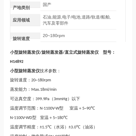
国产
产地类别
石油,能源,电子/电池,道路/轨道/船舶,
应用领域
汽车及零部件
20~180rpm
旋转速度
小型旋转蒸发仪
旋转蒸发器
直立式旋转蒸发仪 型号：
/
/
H14892
小型旋转蒸发仪
技术参数：
旋转速度：
20~180rpm
蒸发能力：
Max.18ml/min
可达真空度：
（
）以下
399.9Pa
3mmHg
温度调节范围：
型 室温＋
N-1100V-W
5~90℃
型 室温＋
N-1100V-WD
5~180℃
温度调节精度：
（水浴）
（油浴）
±1.5℃
±3.0℃