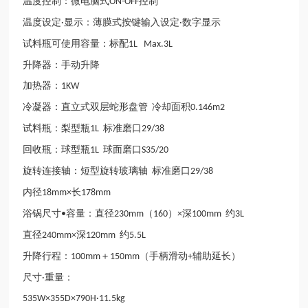
温度控制：微电脑式
控制
ON-OFF
温度设定
显示：薄膜式按键输入设定
数字显示
·
·
试料瓶可使用容量：标配
1L Max.3L
升降器：手动升降
加热器：
1KW
冷凝器：直立式双层蛇形盘管
冷却面积
0.146m2
试料瓶：梨型瓶
标准磨口
1L
29/38
回收瓶：球型瓶
球面磨口
1L
S35/20
旋转连接轴：短型旋转玻璃轴
标准磨口
29/38
内径
长
18mm×
178mm
浴锅尺寸
容量：直径
（
）
深
约
•
230mm
160
×
100mm
3L
直径
深
约
240mm×
120mm
5.5L
升降行程：
＋
（手柄滑动
辅助延长）
100mm
150mm
+
尺寸
重量：
·
535W×355D×790H·11.5kg