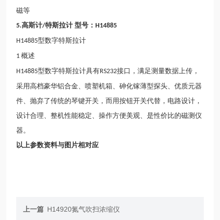
磁等
高
斯计
特
斯拉计
型号：
5.
/
H14885
型数字特斯拉计
H14885
概述
1
型数字特斯拉计具有
接口，满足测量数据上传，
H14885
RS232
采用高档豪华铝合金、喷塑机箱、砷化镓薄型探头、优质元器
件、抛弃了传统的琴键开关，而用按钮开关代替，电路设计，
设计合理、整机性能稳定、操作方便美观、是性价比的磁测仪
器。
以上参数资料与图片相对应
上一篇
H14920氮气吹扫浓缩仪