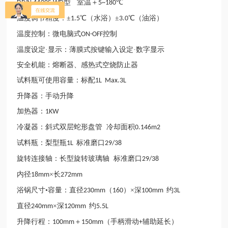
型 室温＋
℃
DP/N-1100S-WD
5~180
温度调节精度：±
℃（水浴）±
℃（油浴）
1.5
3.0
温度控制：微电脑式
控制
ON-OFF
温度设定·显示：薄膜式按键输入设定·数字显示
安全机能：熔断器、感热式空烧防止器
试料瓶可使用容量：标配
1L Max.3L
升降器：手动升降
加热器：
1KW
冷凝器：斜式双层蛇形盘管
冷却面积
0.146m2
试料瓶：梨型瓶
标准磨口
1L
29/38
旋转连接轴：长型旋转玻璃轴
标准磨口
29/38
内径
×长
18mm
272mm
浴锅尺寸•容量：直径
（
）×深
约
230mm
160
100mm
3L
直径
×深
约
240mm
120mm
5.5L
升降行程：
＋
（手柄滑动
辅助延长）
100mm
150mm
+