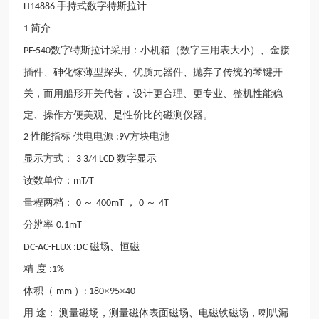
手持式数字特斯拉计
H14886
简介
1
数字特斯拉计采用：小机箱（数字三用表大小）、金接
PF-540
插件、砷化镓薄型探头、优质元器件、抛弃了传统的琴键开
关，而用船形开关代替，设计更合理、更专业、整机性能稳
定、操作方便美观、是性价比的磁测仪器。
性能指标
供电电源
方块电池
2
:9V
显示方式：
数字显示
3 3/4 LCD
读数单位：
mT/T
量程两档：
～
，
～
0
400mT
0
4T
分辨率
0.1mT
磁场、恒磁
DC-AC-FLUX :DC
精
度
:1%
体积（
）
×
×
mm
: 180
95
40
用
途：
测量磁场，测量磁体表面磁场、电磁铁磁场，喇叭漏