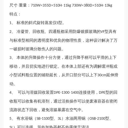
尺寸·重量：
×
×
·
×
×
·
710W
355D
510H
11kg 730W
380D
510H
13kg
特点：
、 标准的斜式旋转蒸发仪
型。
1
S
、 冷凝管、回收瓶、四通瓶都采用防爆镀膜玻璃的
型具有
2
VF
与标准型相同的透明度和优良的物理性质，这种设计解决了万
一破损时玻璃分散伤人的问题。
、 本体的升降操作十分方便，通过升降手柄可以平滑的上下
3
移动，并且切实地进行锁定。在本体上部还有为调解缓冲瓶或
小型试料瓶位置的辅助延长，从开口部分可以上下
延伸滑
30cm
动。
、 可以与溶媒回收装置
·
连接使用，
型的回
4
DPE-1300
1400
DPE
收瓶可以收集有机溶剂，通过活拴操作可以使废液容器在密闭
流路状态下回收，避免溶媒暴露在空气中。
、 有水浴锅（
型、
）水油两用锅（
型、
5
SB-1100
3L
OSB-2100
）可以选择，另外加热器都不外露便于清洁。
5L