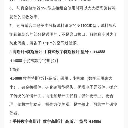
、 与真空控制器
型连接组合使用时可以大大提高旋转蒸
6
NVC
发仪的回收效率。
、 还有适合二恶英类分析试料浓缩的
型，试料瓶和
7
N-1100SD
旋转轴结合的部分是透明的，不是磨口接口。解除真空时为了
防止污染，装备了
的空气过滤膜。
O.2µm
高
斯计
特
斯拉计
手持式数字
特
斯拉计
型号：
3.
/
H14888
手持式数字特斯拉计
H14888
简介
1
数字特斯拉计
高斯计采用：小机箱（数字三用表大
H14888
/
小）、镀金接插件、砷化镓薄型探头、优质电子元器件、抛弃
了传统的琴键开关，而用船形开关代替，设计更专业、更合
理、整机性能稳定、操作方便美观、是性价比、可靠性的磁测
仪器。
手持数字
高
斯计
数字
高
斯计
高
斯计
型号
4.
:H14886