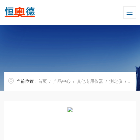
当前位置：
首页
/
产品中心
/
其他专用仪器
/
测定仪
/ H14892小型旋转蒸发仪