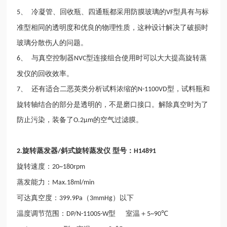
、 冷凝管、回收瓶、四通瓶都采用防膜玻璃的
型具有与标
5
VF
准型相同的透明度和优良的物理性质，这种设计解决了破损时
玻璃分散伤人的问题。
、 与真空控制器
型连接组合使用时可以大大提高旋转蒸
6
NVC
发仪的回收效率。
、 还有适合二恶英类分析试料浓缩的
型，试料瓶和
7
N-1100VD
旋转轴结合的部分是透明的，不是磨口接口。解除真空时为了
防止污染，装备了
的空气过滤膜。
O.2µm
旋转蒸发器
斜式旋转蒸发仪 型号：
2.
/
H14891
旋转速度：
20~180rpm
蒸发能力：
Max.18ml/min
可达真空度：
（
）以下
399.9Pa
3mmHg
温度调节范围：
型 室温＋
℃
DP/N-1100S-W
5~90