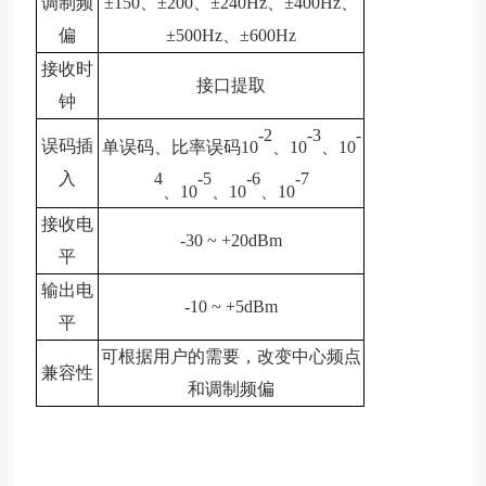
调制频
±150、±200、±240Hz、±400Hz、
偏
±500Hz、±600Hz
接收时
接口提取
钟
-2
-3
-
误码插
单误码、比率误码10
、10
、10
入
4
-5
-6
-7
、10
、10
、10
接收电
-30 ~ +20dBm
平
输出电
-10 ~ +5dBm
平
可根据用户的需要，改变中心频点
兼容性
和调制频偏