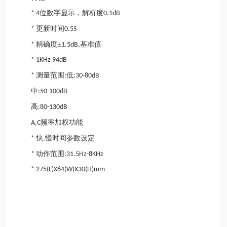
位数字显示，解析度
* 4
0.1dB
更新时间
*
0.5S
精确度±
基准值
*
1.5dB,
* 1KHz 94dB
测量范围
低
*
:
:30-80dB
中
:50-100dB
高
:80-130dB
频率加权功能
A,C
快
慢时间参数设定
*
,
动作范围
*
:31.5Hz-8KHz
* 275(L)X64(W)X30(H)mm