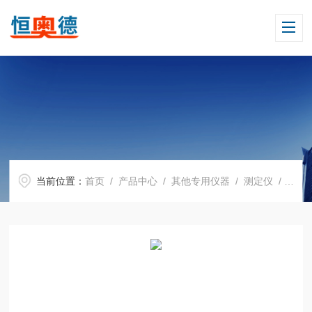
当前位置：
首页
/
产品中心
/
其他专用仪器
/
测定仪
/ HAD-4055/H141266电力远动综合测试仪