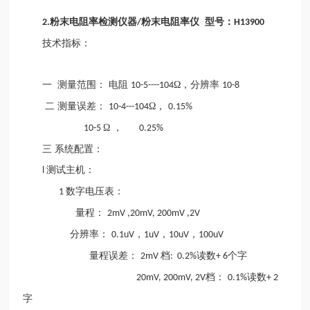
粉末电阻率检测仪器
粉末电阻率仪 型号：
2.
/
H13900
技术指标：
一
测量范围：
电阻
Ω，分辨率
10-5----104
10-8
二
测量误差：
Ω，
10-4---104
0.15%
Ω ，
10-5
0.25%
三
系统配置：
测试主机：
l
数字电压表：
1
量程：
2mV ,20mV, 200mV ,2V
分辨率：
，
，
，
0.1uV
1uV
10uV
100uV
量程误差：
档
读数
个字
2mV
: 0.2%
+ 6
档：
读数
20mV, 200mV, 2V
0.1%
+ 2
字