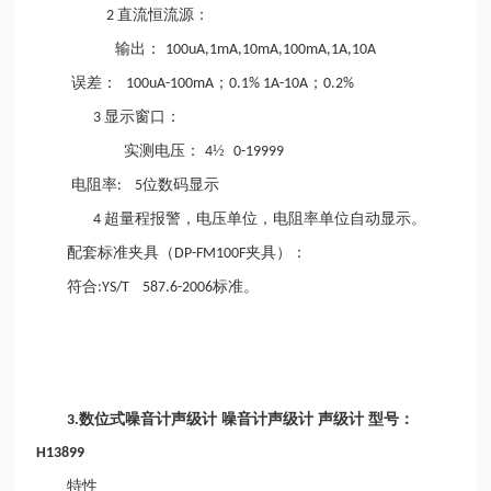
直流恒流源：
2
输出：
100uA,1mA,10mA,100mA,1A,10A
误差：
；
；
100uA-100mA
0.1% 1A-10A
0.2%
显示窗口：
3
实测电压：
½
4
0-19999
电阻率
位数码显示
: 5
超量程报警，电压单位，电阻率单位自动显示。
4
配套标准夹具（
夹具）：
DP-FM100F
符合
标准。
:YS/T 587.6-2006
数位式噪音计声
级
计
噪音计声
级
计
声
级
计
型号：
3.
H13899
特性