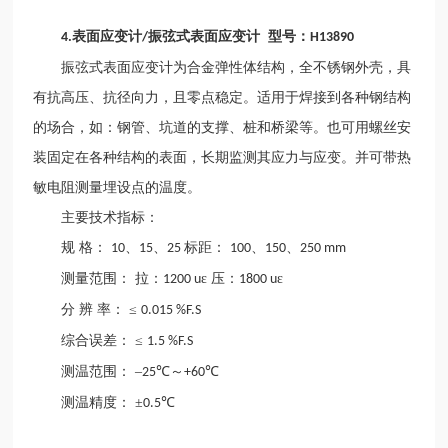
表面应变计
振弦式表面应变计 型号：
4.
/
H13890
振弦式表面应变计为合金弹性体结构，全不锈钢外壳，具
有抗高压、抗径向力，且零点稳定。适用于焊接到各种钢结构
的场合，如：钢管、坑道的支撑、桩和桥梁等。也可用螺丝安
装固定在各种结构的表面，长期监测其应力与应变。并可带热
敏电阻测量埋设点的温度。
主要技术指标：
规
格：
、
、
标距：
、
、
10
15
25
100
150
250 mm
测量范围：
拉：
ε 压：
ε
1200 u
1800 u
分
辨
率：
≤
0.015 %F.S
综合误差：
≤
1.5 %F.S
测温范围：
–
℃～
℃
25
+60
测温精度：
±
℃
0.5