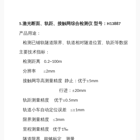
激光断面、轨距、接触网综合检测仪 型号：
5.
H13887
产品用途：
检测已铺轨隧道限界、轨道相对隧道位置、轨距等数据
主要技术指标：
检测距离
0.2~100m
分辨率
≤
2mm
接触网导高测量精度
静止：优于±
5mm
行进：±
20mm
轨距测量精度
优于±
0.5mm
轨道小车自动定位误差
≤±
1mm
限界测量精度
≤
3mm
里程测量精度
优于
‰
1
隧道限界
能够标定、测量