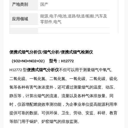
产地类别
国产
能源,电子/电池,道路/轨道/船舶,汽车及
应用领域
零部件,电气
便携式烟气分析仪
烟气分析
便携式烟气检测仪
/
/
（
） 型号：
SO2+NO+NO2+O2
H12772
型
便携式烟气分析仪
不但可以用于测量烟气中氧气、
H12772
二氧化硫、一氧化氮、二氧化氮、一氧化碳、二氧化碳、硫化
氢等各种有害气体浓度外，还可通过测量烟气的温度、动压、
静压等，计算出烟气的流速、流量以及各种气体排放量。同
时，仪器增配燃烧效率测功能，为企事业单位提高能源利用率
提供可靠的数据。可供环保、卫生、劳动、安监、科研、教育
等部门用于锅炉、炉窑烟气的排放监测。