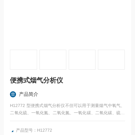
便携式烟气分析仪
产品简介
H12772 型便携式烟气分析仪不但可以用于测量烟气中氧气、
二氧化硫、一氧化氮、二氧化氮、一氧化碳、二氧化碳、硫化
氢等各种有害气体浓度外，还可通过测量烟气的温度、动压、
静压等，计算出烟气的流速、流量以及各种气体排放量。同
产品型号：H12772
时，仪器增配燃烧效率测功能，为企事业单位提高能源利用率