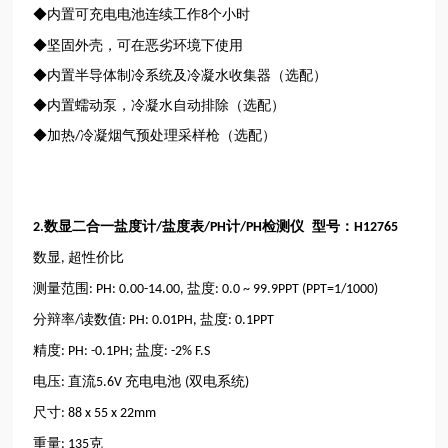
◆内置可充电电池连续工作
个小时
8
◆坚固外壳，可在恶劣环境下使用
◆内置半导体制冷系统及冷凝水收集器（选配）
◆内置蠕动泵，冷凝水自动排除（选配）
◆加热
冷凝烟气预处理采样枪（选配）
/
数显二合
一
盐度计
盐度表
计
检测仪 型号：
2.
/
/PH
/PH
H12765
数显
超性价比
,
测量范围
盐度
: PH: 0.00-14.00,
: 0.0 ~ 99.9PPT (PPT=1/1000)
分辩率
读数值
盐度
/
: PH: 0.01PH,
: 0.1PPT
精度
盐度
: PH: -0.1PH;
: -2% F.S
电压
直流
充电电池
双电系统
:
5.6V
(
)
尺寸
: 88 x 55 x 22mm
重量
克
: 135