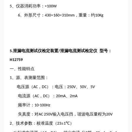
、仪器消耗功率：
5
<100W
、外形尺寸：
×
×
，重量：约
6
430
160
310mm
10Kg
泄漏电流测试仪检定装置
泄漏电流测试检定仪 型号：
5.
/
H12759
一、性能特点
、源、表测量范围：
1
电压源（
，
）：电压：
、
、
AC
DC
250V
50V
5V
电流源（
，
）：
、
AC
DC
20mA
2mA
频率计：
10-100Hz
失真度：对
输入电压挡，谐波电压量程为
AC 250V
20V
、技术参数：校准温度（
±
℃）
2
23
1