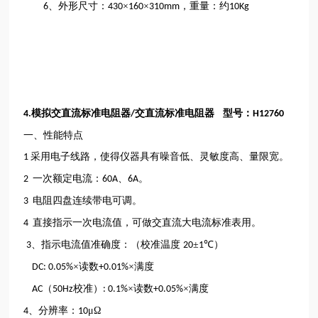
、外形尺寸：
×
×
，重量：约
6
430
160
310mm
10Kg
模拟交直流标准电阻器
交直流标准电阻器 型号：
4.
/
H12760
一、性能特点
采用电子线路，使得仪器具有噪音低、灵敏度高、量限宽。
1
一次额定电流：
、
。
2
60A
6A
电阻四盘连续带电可调。
3
直接指示一次电流值，可做交直流大电流标准表用。
4
、指示电流值准确度：（校准温度
±
℃）
3
20
1
×读数
×满度
DC: 0.05%
+0.01%
（
校准）
×读数
×满度
AC
50Hz
: 0.1%
+0.05%
、分辨率：
μΩ
4
10