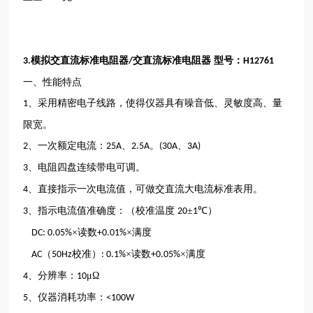
模拟交直流标准电阻器
交直流标准电阻器 型号：
3.
/
H12761
一、性能特点
、采用精密电子线路，使得仪器具有噪音低、灵敏度高、量
1
限宽。
、一次额定电流：
、
。
、
2
25A
2.5A
(30A
3A)
、电阻四盘连续带电可调。
3
、直接指示一次电流值，可做交直流大电流标准表用。
4
、指示电流值准确度：（校准温度
±
℃）
3
20
1
×读数
×满度
DC: 0.05%
+0.01%
（
校准）
×读数
×满度
AC
50Hz
: 0.1%
+0.05%
、分辨率：
μΩ
4
10
、仪器消耗功率：
5
<100W