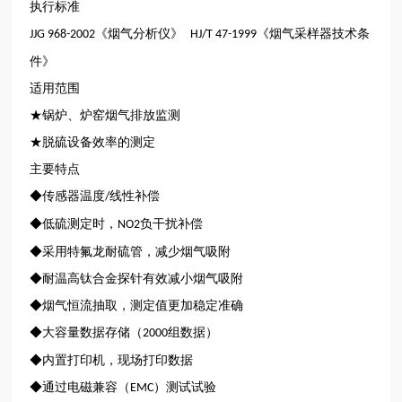
执行标准
《烟气分析仪》
《烟气采样器技术条
JJG 968-2002
HJ/T 47-1999
件》
适用范围
★锅炉、炉窑烟气排放监测
★脱硫设备效率的测定
主要特点
◆传感器温度
线性补偿
/
◆低硫测定时，
负干扰补偿
NO2
◆采用特氟龙耐硫管，减少烟气吸附
◆耐温高钛合金探针有效减小烟气吸附
◆烟气恒流抽取，测定值更加稳定准确
◆大容量数据存储（
组数据）
2000
◆内置打印机，现场打印数据
◆通过电磁兼容（
）测试试验
EMC