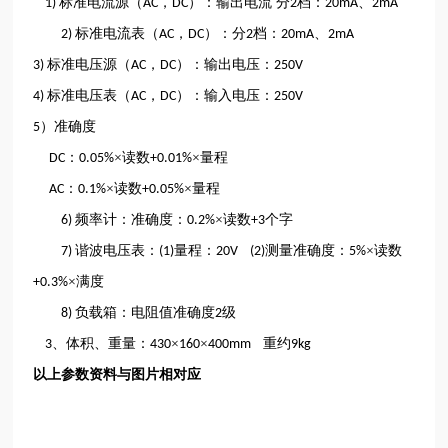
标准电流源（
，
）：输出电流
分
档：
、
1)
AC
DC
2
20mA
2mA
标准电流表（
，
）：分
档：
、
2)
AC
DC
2
20mA
2mA
标准电压源（
，
）：输出电压：
3)
AC
DC
250V
标准电压表（
，
）：输入电压：
4)
AC
DC
250V
）准确度
5
：
×读数
×量程
DC
0.05%
+0.01%
：
×读数
×量程
AC
0.1%
+0.05%
频率计：准确度：
×读数
个字
6)
0.2%
+3
谐波电压表：
量程：
测量准确度：
×读数
7)
(1)
20V (2)
5%
×满度
+0.3%
负载箱：电阻值准确度
级
8)
2
、体积、重量：
×
×
重约
3
430
160
400mm
9kg
以上参数资料与图片相对应