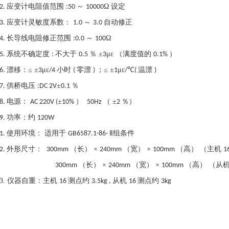
应变计电阻值范围
～
Ω 设定
2.
:50
10000
应变计灵敏度系数：
～
自动修正
3.
1.0
3.0
长导线电阻修正范围
～
Ω
4.
:0.0
100
系统不确定度
不大于
％ ±
με （满度值的
）
5.
:
0.5
3
0.1%
漂移：≤ ±
με
小时
零漂
；≤ ±
με
℃
温漂
6.
3
/4
(
)
1
/
(
)
供桥电压
±
％
7.
:DC 2V
0.1
电源：
±
）
（ ±
％）
8.
AC 220V (
10%
50Hz
2
功率：约
9.
120W
使用环境： 适用于
Ⅱ组条件
1.
GB6587.1-86-
外形尺寸：
（长） ×
（宽） ×
（高）
（主机
2.
300mm
240mm
100mm
1
（长） ×
（宽） ×
（高）
（从
300mm
240mm
100mm
3.
仪器自重：主机
测点约
从机
测点约
16
3.5kg ,
16
3kg