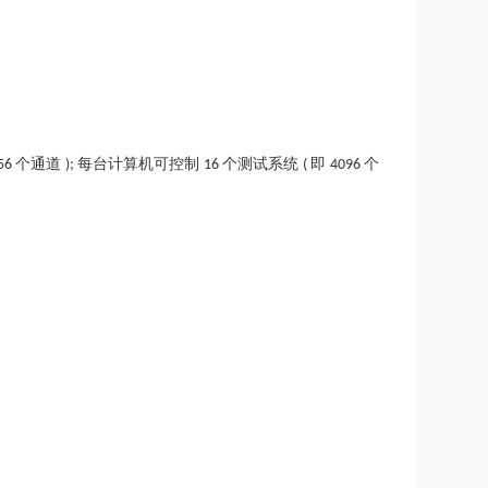
个通道
每台计算机可控制
个测试系统
即
个
56
);
16
(
4096