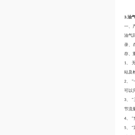
油
3.
一、
油气
录、
存、
、 
1
站及
、 
2
可以
、 
3
节流
、 
4
、 
5