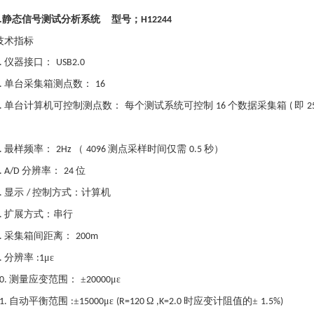
静态信号测试分析系统 型号；
.
H12244
技术指标
仪器接口：
.
USB2.0
单台采集箱测点数：
.
16
单台计算机可控制测点数： 每个测试系统可控制
个数据采集箱
即
.
16
(
2
最样频率：
（
测点采样时间仅需
秒）
.
2Hz
4096
0.5
分辨率：
位
. A/D
24
显示
控制方式：计算机
.
/
扩展方式：串行
.
采集箱间距离：
.
200m
分辨率
με
.
:1
测量应变范围： ±
με
0.
20000
自动平衡范围
±
με
Ω
时应变计阻值的±
1.
:
15000
(R=120
,K=2.0
1.5%)