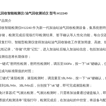
气回收智能检测仪
油气回收测试仪 型号
/
:H12240
产品简介
回收智能检测仪
作为新一代加油站油气回收检测设备，集系统密闭
H12240
存储，检测完成后现场打印检测结果、签字确认等人性化功能，每台仪
重复打印。智能型检测仪使得加油站油气回收验收工作更加简捷、高效、
无纸记录，“存储"代替“记忆"，进入加油站后输入加油站信息，包括加
检测信息将长期保存；
“一键式"密闭性检测，密闭性检测时，调压至
，按一下“
"键确认，
500Pa
ok
完成与标准限值的对照；
“三键式"液阻检测，液阻检测时，调流量至
，按一下“
"键确认
18L/Min
ok
量到
、
后，分别按下“
"键，即可完成液阻检测；
28L/Min
38L/Min
ok
“免计算器式"气液比检测，气液比检测时，只需将加油量通过键盘输入，
“票据式检测清单"现场打印，检测完成后，在加油站的中控室，将设备与