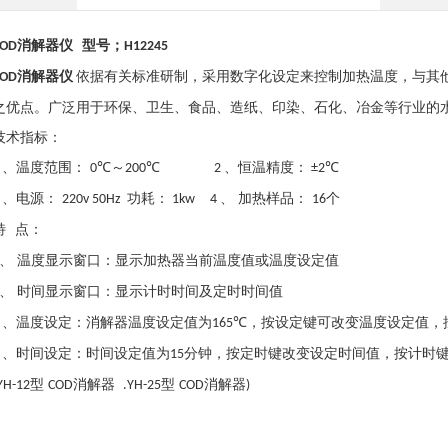
消解器
仪
型号；
COD
H12245
消解器
仪
依据有关标准研制，采用数字化设定来控制加热温度，与其
COD
之优点。广泛用于环保、卫生、食品、造纸、印染、石化、冶金等行业的
技术指标：
、温度范围：
～
、恒温精度：
1
0℃
200℃ 2
±2℃
、电源：
功耗：
、 加热样品：
个
3
220v 50Hz
1kw 4
16
特
点：
、 温度显示窗口：显示加热器当前温度值或温度设定值
、 时间显示窗口：显示计时时间及定时时间值
、温度设定：消解器温度设定值为
，按设定键可改变温度设定值，
3
165℃
、时间设定：时间设定值为
分钟，按定时键改变设定时间值，按计时
4
15
型
消解器
型
消解器
YH-12
COD
.YH-25
COD
)