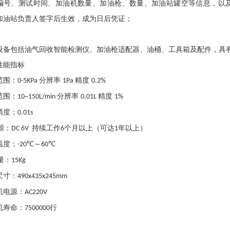
编号、测试时间、加油机数量、加油枪、数量、加油站罐空等信息，以
加油站负责人签字后生效，成为日后凭证；
设备包括油气回收智能检测仪、加油枪适配器、油桶、工具箱及配件，具
性能指标
范围：
分辨率
精度
0-5KPa
1Pa
0.2%
范围：
分辨率
精度
10~150L/min
0.01L
1%
精度：
0.01s
源：
持续工作
个月以上（可达
年以上）
DC 6V
6
1
温度：
℃～
℃
-20
60
量：
15Kg
尺寸：
490x435x245mm
机电源：
AC220V
机寿命：
行
7500000