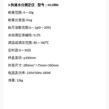
快速水分测定仪 型号；
3.
H11880
称量范围
～
: 0
10g
称量分度值
:5mg
标尺读数范围
～
～
:0
1g(0
20%)
水份测定准确性
: 0.2%
调温或调压范围
～
℃
: 80
160
定时器
～
分
:0
30
秤盘直径
φ
:
100mm
外形尺寸
×
×
: 280mm*
75mm
560mm
电源及功率
: 220V/50Hz 260W
净重
: 12kg