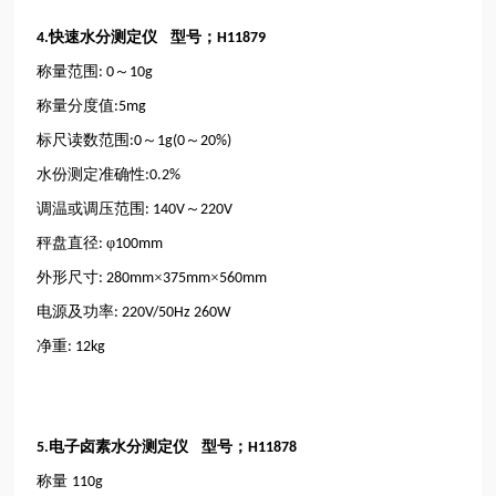
快速水分测定仪 型号；
4.
H11879
称量范围
～
: 0
10g
称量分度值
:5mg
标尺读数范围
～
～
:0
1g(0
20%)
水份测定准确性
:0.2%
调温或调压范围
～
: 140V
220V
秤盘直径
φ
:
100mm
外形尺寸
×
×
: 280mm
375mm
560mm
电源及功率
: 220V/50Hz 260W
净重
: 12kg
电子卤素水分测定仪 型号；
5.
H11878
称量
110g