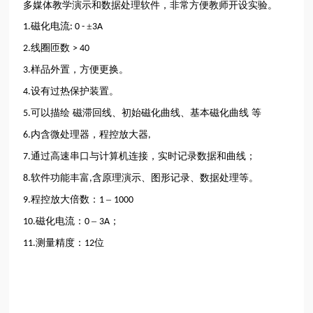
多媒体教学演示和数据处理软件，非常方便教师开设实验。
磁化电流
±
1.
: 0 -
3A
线圈匝数
2.
> 40
样品外置，方便更换。
3.
设有过热保护装置。
4.
可以描绘 磁滞回线、初始磁化曲线、基本磁化曲线 等
5.
内含微处理器，程控放大器
6.
,
通过高速串口与计算机连接，实时记录数据和曲线；
7.
软件功能丰富
含原理演示、图形记录、数据处理等。
8.
,
程控放大倍数：
–
9.
1
1000
磁化电流：
–
；
10.
0
3A
测量精度：
位
11.
12