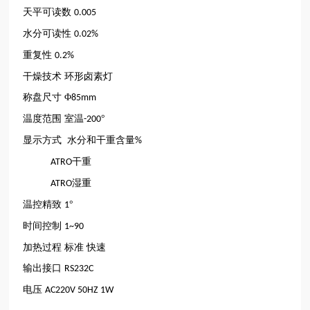
天平可读数
0.005
水分可读性
0.02%
重复性
0.2%
干燥技术
环形卤素灯
称盘尺寸
Φ
85mm
温度范围
室温
°
-200
显示方式
水分和干重含量
%
干重
ATRO
湿重
ATRO
温控精致
°
1
时间控制
1~90
加热过程
标准
快速
输出接口
RS232C
电压
AC220V 50HZ 1W