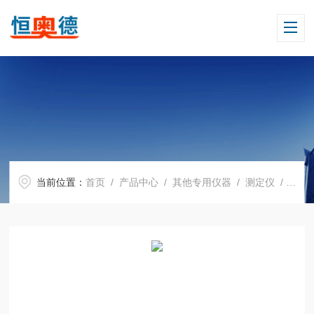
当前位置：
首页
/
产品中心
/
其他专用仪器
/
测定仪
/ H11883程控比热容测量仪