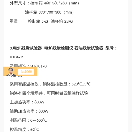
外型尺寸：控制箱
（
）
460*360*260
mm
油杯箱
（
）
390*700*380
mm
重量：
控制箱
油杯箱
5KG
25KG
电炉残炭试验器 电炉残炭检测仪 石油残炭试验器 型号：
3.
H10479
适用标准：
SH/T0170
电炉法
采用智能温控仪，钢浴温控数显：
℃±
℃
520
5
钢浴有四个坩埚井，可同时做四组油样试验
主加热功率：
800W
辅助加热功率：
800W
测温范围：
～
℃
0
600
控温精度：±
℃
2