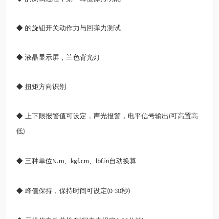
◆ 的旋钮开关动作力与回弹力测试
◆ 液晶显示屏，兰色背光灯
◆ 扭矩方向识别
◆ 上下限报警值可设定，声光报警，电平信号输出
可高置高
(
低
)
◆ 三种单位
、
、
自动换算
N.m
kgf.cm
lbf.in
◆ 峰值保持，保持时间可设定
秒
(0-30
)