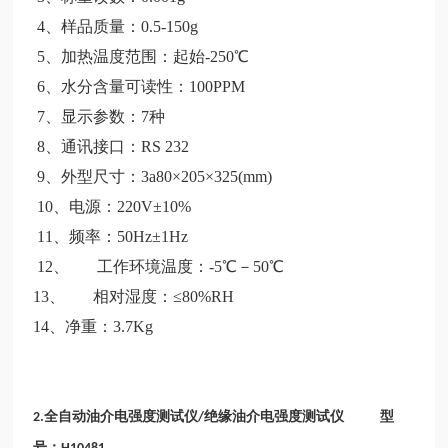
4、样品质量：0.5-150g
5、加热温度范围：起始-250℃
6、水分含量可读性：100PPM
7、显示参数：7种
8、通讯接口：RS 232
9、外型尺寸：3a80×205×325(mm)
10、电源：220V±10%
11、频率：50Hz±1Hz
12、 工作环境温度：-5℃－50℃
13、 相对湿度：≤80%RΗ
14、净重：3.7Kg
全
自动油介电强度测试仪
绝
缘油介电强度测试仪
型
2.
/
号；