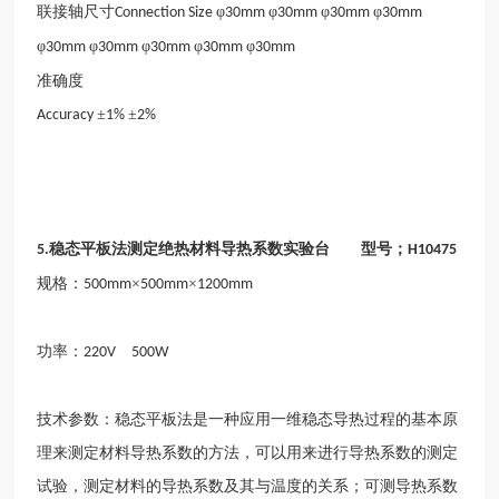
联接轴尺寸
φ
φ
φ
φ
Connection Size
30mm
30mm
30mm
30mm
φ
φ
φ
φ
φ
30mm
30mm
30mm
30mm
30mm
准确度
±
±
Accuracy
1%
2%
稳态平板法测定
绝
热材料导热系数实验台
型号；
5.
H10475
规格：
×
×
500mm
500mm
1200mm
功率：
220V
500W
技术参数：稳态平板法是一种应用一维稳态导热过程的基本原
理来测定材料导热系数的方法，可以用来进行导热系数的测定
试验，测定材料的导热系数及其与温度的关系；可测导热系数