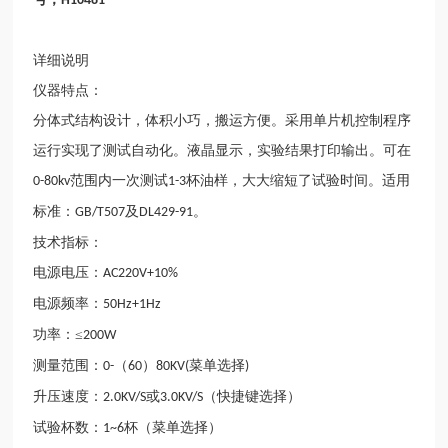
H10481
详细说明
仪器特点：
分体式结构设计，体积小巧，搬运方便。采用单片机控制程序
运行实现了测试自动化。液晶显示，实验结果打印输出。可在
范围内一次测试
杯油样，大大缩短了试验时间。适用
0-80kv
1-3
标准：
及
。
GB/T507
DL429-91
技术指标：
电源电压：
AC220V+10%
电源频率：
50Hz+1Hz
功率：≤
200W
测量范围：
（
）
菜单选择
0-
60
80KV(
)
升压速度：
或
（快捷键选择）
2.0KV/S
3.0KV/S
试验杯数：
杯（菜单选择）
1~6