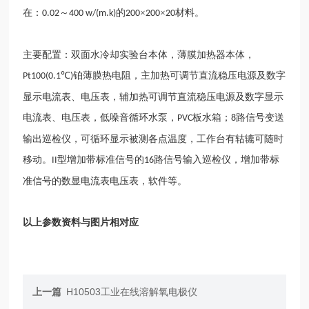
在：
～
的
×
×
材料。
0.02
400 w/(m.k)
200
200
20
主要配置：双面水冷却实验台本体，薄膜加热器本体，
℃
铂薄膜热电阻，主加热可调节直流稳压电源及数字
Pt100(0.1
)
显示电流表、电压表，辅加热可调节直流稳压电源及数字显示
电流表、电压表，低噪音循环水泵，
板水箱；
路信号变送
PVC
8
输出巡检仪，可循环显示被测各点温度，工作台有轱辘可随时
移动。
型增加带标准信号的
路信号输入巡检仪，增加带标
II
16
准信号的数显电流表电压表，软件等。
以上参数资料与图片相对应
上一篇
H10503工业在线溶解氧电极仪