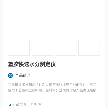
塑胶快速水分测定仪
产品简介
塑胶快速水分测定仪针对目前塑胶行业在产品的生产、注塑、
成型工艺控制过程中由于原料水分过大而导致产品出现裂痕、
起泡、缩水等系列现象研发出的一款新型塑胶快速水分仪。该
产品外部无可动部件，无需设定测样、时间等模式。避免国产
产品型号：H10482
磁力传感的不稳定性及容易老化等缺点。加热系统采用卤素热