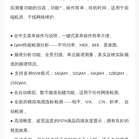
拟测量功能的仪器，功能*，操作简单，待机时间，适用于前
端机房、干线网络维护。
● 全中文菜单操作与说明，一键式菜单操作简单方便。
●
性能检测分析——平均功率、
、
、星座图。
QAM
MER
BER
● 频谱分析功能、全景扫描、单点频谱测量，真实反映实际频
道的频谱情况。
● 支持多种
模式：
，
，
，
，
DVB
16QAM
32QAM
64QAM
128QAM
。
256QAM
● 全自动模拟、数字频道创建功能，适用于任何网络检测。
● 全面的模拟电视指标检测——电平、
、
、斜率、 自
V/A
C/N
动检测 。
● 高清晰度、超宽温度的
液晶四级灰度显示，拥有良好的
FSTN
视觉效果。