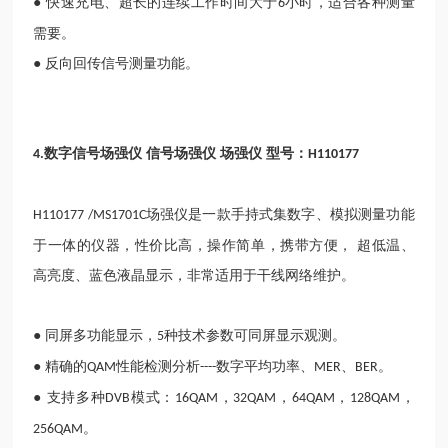
● 快速充电、超长的连续工作时间大于
小时，适合各种测量
6
需要。
● 反向回传信号测量功能。
数字信号场强仪 信号场强仪 场强仪 型号：
4.
H110177
场强仪是一款手持式集数字、模拟测量功能
H110177 /MS1701C
于一体的仪器，性价比高，操作简单，携带方便，
超低温、
高亮度、蓝色液晶显示，非常适用于干线网络维护。
● 同屏多功能显示，
种技术参数可同屏显示观测。
5
● 精确的
性能检测分析
数字平均功率、
、
。
QAM
----
MER
BER
● 支持多种
模式：
，
，
，
，
DVB
16QAM
32QAM
64QAM
128QAM
。
256QAM