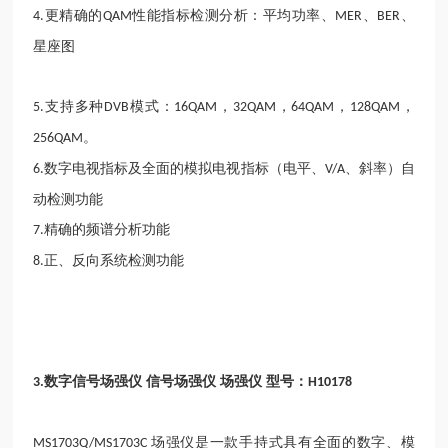
更精确的
性能指标检测分析：平均功率、
、
、
4.
QAM
MER
BER
星座图
支持多种
模式：
，
，
，
，
5.
DVB
16QAM
32QAM
64QAM
128QAM
。
256QAM
数字电视指标及全面的模拟电视指标（电平、
、斜率）自
6.
V/A
动检测功能
精确的频谱分析功能
7.
正、反向系统检测功能
8.
数字信号场强仪 信号场强仪 场强仪 型号：
3.
H10178
场强仪是一款手持式具有全面的数字、模
MS1703Q/MS1703C