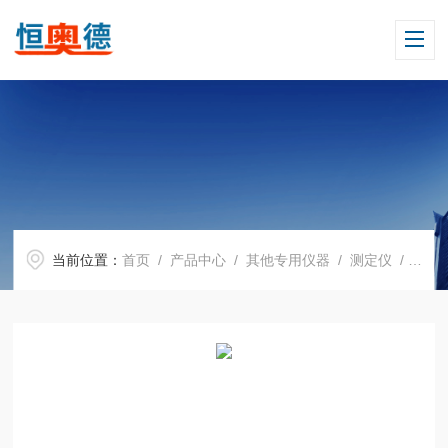
当前位置：
首页
/
产品中心
/
其他专用仪器
/
测定仪
/ H09782耐折度测定仪