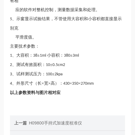
有相
应的软件对整机控制，测量数据采集和处理。
、示窗显示试验结果，不管使用大容积和小容积都直接显示
5
别克
平滑度值。
主要技术参数：
、大容积：
±
小容积：
±
1
38
1ml
380
3ml
、测试有效面积：
±
2
10
0.5cm2
、试样测试压力：
±
3
100
2kpa
、外形尺寸（长×宽×高）：
×
×
4
430
350
270mm
以上参数资料与图片相对应
上一篇
H09800手持式加速度校准仪