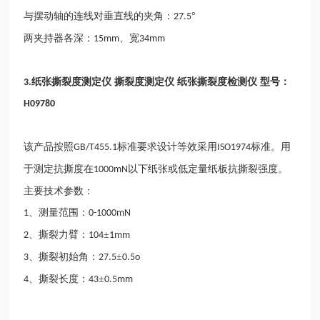
与摆动轴的连线对垂直线的夹角：
°
27.5
两夹持器各深：
、宽
15mm
34mm
纸张撕裂度测定仪 撕裂度测定仪 纸张撕裂度检测仪 型号：
3.
H09780
该产品按照
标准要求设计等效采用
标准。用
GB/T455.1
ISO1974
于测定抗撕度在
以下纸张或低定量纸板抗撕裂强度。
1000mN
主要技术参数：
、测量范围：
1
0-1000mN
、撕裂力臂：
±
2
104
1mm
、撕裂初始角：
±
3
27.5
0.5o
、撕裂长度：
±
4
43
0.5mm