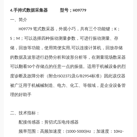
手持式数据采集器 型号；
4.
H09779
一、简介
笔式数采器，外观小巧，共有三个功能键；
；
H09779
K
；
；可以选择四种振动测量参数，可进行振动测量、存
S
M
储，回放等功能，使用简便实用
可以连接计算机，回放存储
,
的数据及波形进行趋势分析和波形分析等，在测量现场数采器
可以翻看
个存储点的任意一点的振值。适用于机械设备的烈
50
度诊断及故障分析（附合
及
标准）因此该仪器
ISO2372
G/B2954
被广泛用于机械械制造、电力、化工、等领域，是企业设备管
理的好助手
二、技术指标：
配接传感器：剪切式压电传感器
频率范围：高频加速度：
；加速度：
(1000-5000)Hz
10Hz-