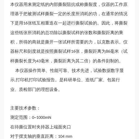
本仪器用来测定纸的内部撕裂阻抗或称撕裂度，仪器的工作原
理基于把被测试样撕裂一定的长度所消耗的功，在通常的情况
下是用
张纸互相重迭在一起进行撕裂试验的。因此，将撕裂
16
这些纸张所消耗的总功除以撕裂试样的张数和撕裂距离的乘
积，所得的商就是撕开一张试样所需要的力，以克数表示。仪
器标尺和刻度就是按照撕裂试样
张，撕裂距离为
毫米（试
16
86
样撕裂长度为
毫米，撕裂距离为其二倍）的条件刻制的。
43
本仪器操作简单、性能可靠、技术先进，试验数据数字显
示
打印机打印试验报告。是科研单位、造纸厂家、包装行
,
业、质检部门的理想设备。
主要技术参数：
测定范围：
0~1000mN
在待撕位置时夹持器上端面夹口
对于摆支轴的垂直距离：
104 mm