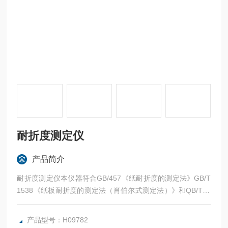
耐折度测定仪
产品简介
耐折度测定仪本仪器符合GB/457《纸耐折度的测定法》GB/T
1538《纸板耐折度的测定法（肖伯尔式测定法）》和QB/T10
49《纸和纸板耐折度仪》等标准的要求，用于测定纸张、纸板
及其它片状柔性材料的耐折度疲劳强度。
产品型号：H09782