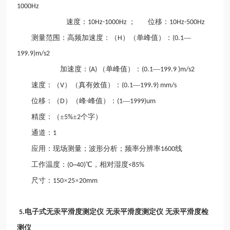
1000Hz
速度：
； 位移：
10Hz-1000Hz
10Hz-500Hz
测量范围：高频加速度：（
）（单峰值）：
—
H
(0.1
199.9)m/s2
加速度：
（单峰值）：
—
(A)
(0.1
199.9 )m/s2
速度：（
）（真有效值）：
—
V
(0.1
199.9) mm/s
位移：（
）（峰
峰值）：
—
D
-
(1
1999)um
精度：（±
±
个字）
5%
2
通道：
1
应用：现场测量；波形分析；频率分辨率
线
1600
工作温度：
℃，相对湿度
(0~40)
<85%
尺寸：
×
×
150
25
20mm
电子式无汞平滑度测定仪 无汞平滑度测定仪 无汞平滑度检
5.
测仪