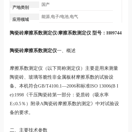
国产
产地类别
能源,电子/电池,电气
应用领域
陶瓷砖摩擦系数测定仪
/摩擦系数测定仪 型号：H09744
陶瓷砖摩擦系数测定仪
一、概述
摩擦系数测定仪（以下简称测定仪）主要是用来测量
陶瓷砖、玻璃等脆性非金属板材摩擦系数的试验设
备。本机符合
GB/T4100.1—2006和标准ISO 13006(B I
e):1998《干压陶瓷砖
第一部分：瓷质砖（吸水率
E≤0.5％）附录A陶瓷砖摩擦系数的测定》中对试验设
备的要求。
二、主要技术参数