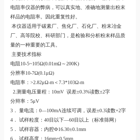
电阻率仪器的弊病，可以真实地、准确地测量出粉末
样品的电阻率。因此重复性好。
本仪器适用于碳素厂、焦化厂、石化厂、粉末冶金
厂、高等院校、科研部门，是检验和分析粉末样品质
量的一种重要的工具。
主要技术指标
电阻10-5~105Ω(0.01mΩ～200K)
分辨率10-7Ω(0.1μΩ)
电阻率：>2.82μΩ-m＜7.3*103Ω-m
2.测量电压量程：10mV 误差±0.3%读数±2字
分辩率：5μV
3． 量电流：0—100mA连续可调，误差±0.3读数+2字
4． 试样粒度：40目以下—60目以上（标准筛网）
5． 试样容器：内腔Ф16.30±0.1mm
6． 试样高度：16mm±0.5mm