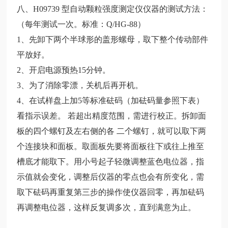
八、H09739 型自动颗粒强度测定仪仪器的测试方法：
（每年测试一次。标准：Q/HG-88）
1、先卸下两个半球形的盖形螺母，取下整个传动部件
平放好。
2、开启电源预热15分钟。
3、为了消除零漂，关机后再开机。
4、在试样盘上加5等标准砝码（加砝码量参照下表）
看指示误差。
若超出精度范围，需进行校正。拆卸面
板的四个螺钉及左右侧的各
二个螺钉，就可以取下两
个连接块和面板。取面板先要将面板往下或往上推至
槽底才能取下。用小号起子轻微调整蓝色电位器，指
示值就会变化，调整后仪器的零点也会有所变化，需
取下砝码再重复第三步的操作使仪器回零，再加砝码
再调整电位器，这样反复调多次，直到满意为止。