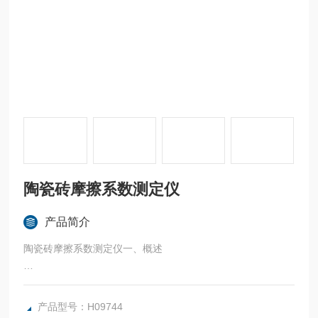
陶瓷砖摩擦系数测定仪
产品简介
陶瓷砖摩擦系数测定仪一、概述
摩擦系数测定仪（以下简称测定仪）主要是用来测量陶瓷砖、
玻璃等脆性非金属板材摩擦系数的试验设备。本机符合GB/T4
产品型号：H09744
100.1—2006和标准ISO 13006(B I e):1998《干压陶瓷砖第一