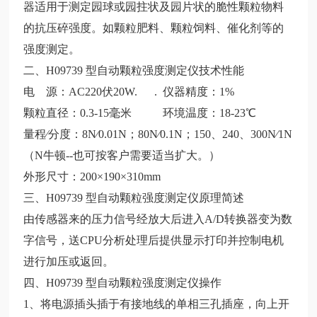
器适用于测定园球或园拄状及园片状的脆性颗粒物料
的抗压碎强度。如颗粒肥料、颗粒饲料、催化剂等的
强度测定。
二、H09739 型自动颗粒强度测定仪技术性能
电
源：AC220伏20W. . 仪器精度：1%
颗粒直径：0.3-15毫米 环境温度：18-23℃
量程∕分度：8N∕0.01N；80N∕0.1N；150、240、300N∕1N
（N牛顿--也可按客户需要适当扩大。）
外形尺寸：200×190×310mm
三、H09739 型自动颗粒强度测定仪原理简述
由传感器来的压力信号经放大后进入A/D转换器变为数
字信号，送CPU分析处理后提供显示打印并控制电机
进行加压或返回。
四、H09739 型自动颗粒强度测定仪操作
1、将电源插头插于有接地线的单相三孔插座，向上开