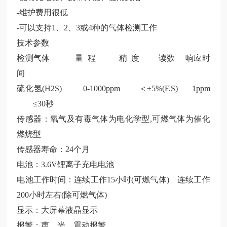
-维护费用很低
-可以支持1、2、3或4种的气体检测
工作
技术参数
检测气体
量
程
精
度
读数
响应时
间
硫化氢
(H2S) 0-1000ppm ＜±5%(F.S) 1ppm
≤30秒
传感器：氧气及有毒气体为电化学型
,可燃气体为催化
燃烧型
传感器寿命：
24个月
电池：
3.6V锂离子充电电池
电池工作时间：连续工作
15小时(可燃气体) 连续
工作
200小时左右(除可燃气体)
显示：大屏幕液晶显示
报警：声、光、震动报警