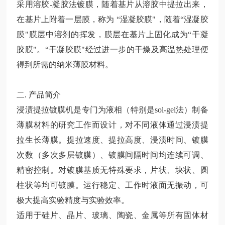
采用溶胶-凝胶法镀膜，随着基片从溶胶中提拉出来，
在基片上附着一层膜，称为
“湿凝胶膜"，随着“湿凝胶
膜"膜层中溶剂的挥发，膜层在基片上固化成为“干凝
胶膜"。“干凝胶膜"经过进一步的干燥及高温热处理便
得到所需的纳米薄膜材料。
二. 产品简介
浸渍提拉镀膜机是专门为液相（特别是sol-gel法）制备
薄膜材料的研究工作而设计，对不同液体通过浸渍提
拉生长薄膜。提拉速度、提拉高度、浸渍时间、镀膜
次数（多次多层镀膜）、镀膜间隔时间均连续可调、
精密控制。对镀膜基质无特殊要求，片状、块状、圆
柱状等均可镀膜。运行稳定、工作时液面无振动，可
极大提高实验精度与实验效率。
适用于硅片、晶片、玻璃、陶瓷、金属等所有固体材