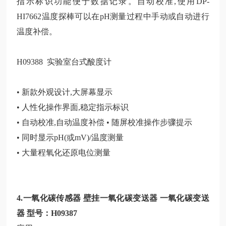
指示标识功能便于数据记录。自动校准,使用DP-
HI7662温度探棒可以在pH测量过程中手动或自动进行
温度补偿。
H09388 实验室台式酸度计
• 新款外观设计,大屏幕显示
• 人性化操作界面,稳定指示标识
• 自动校准,自动温度补偿 • 随屏校准操作步骤提示
• 同时显示pH(或mV)/温度测量
• 大量程氧化还原电位测量
4.
一
氧化碳传感器
壁挂
一
氧化碳变送器
一
氧化碳变送
器
型号：H09387