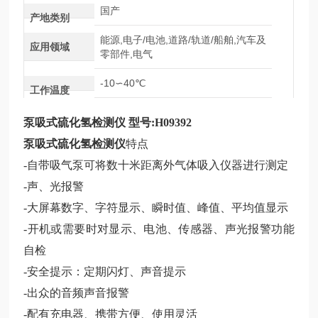
国产
产地类别
能源,电子/电池,道路/轨道/船舶,汽车及
应用领域
零部件,电气
-10∽40℃
工作温度
泵吸式硫化氢检测仪
型号
:H09392
泵吸式硫化氢检测仪
特点
-自带吸气泵可将数十米距离
外气体吸入仪器进行测定
-声、光报警
-大屏幕数字、字符显示、瞬时值、峰值、平均值显示
-开机或需要时对显示、电池、传感器、声光报警
功能
自检
-安
全提示：定期闪灯、声音提示
-出众的音频声音报警
-配有充电器、携带方便、使用灵活