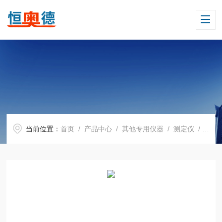
当前位置：
首页
/
产品中心
/
其他专用仪器
/
测定仪
/ H09392泵吸式硫化氢检测仪