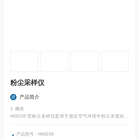
粉尘采样仪
产品简介
1. 概述
H09239 型粉尘采样仪是用于测定空气环境中粉尘浓度的仪
器，它用双泵工作，从结构上克服了脉冲气流，使流量更稳
定。
产品型号：H09239