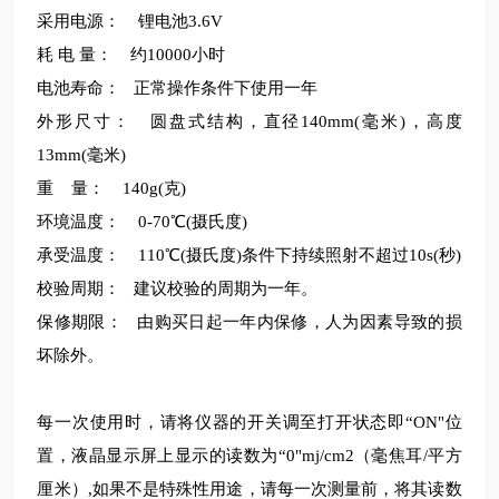
采用电源：
锂电池3.6V
耗
电
量：
约10000小时
电池寿命：
正常操作条件下使用一年
外形尺寸：
圆盘式结构，直径140mm(毫米)，高度
13mm(毫米)
重
量：
140g(克)
环境温度：
0-70℃(摄氏度)
承受温度：
110℃(摄氏度)条件下持续照射不超过10s(秒)
校验周期：
建议校验的周期为一年。
保修期限：
由购买日起一年内保修，人为因素导致的损
坏除外。
每一次使用时，请将仪器的开关调至打开状态即“ON"位
置，液晶显示屏上显示的读数为“0"mj/cm2（毫焦耳/平方
厘米）,如果不是特殊性用途，请每一次测量前，将其读数