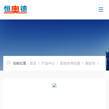
当前位置：
首页
/
产品中心
/
其他专用仪器
/
测定仪
/ H09239粉尘采样仪