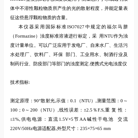
体中不溶性颗粒物质所产生的光的散射程度，并能定量表
征这些悬浮颗粒物质的含量。
本仪器采用国际标准ISO7027中规定的福尔马肼
（Formazine）浊度标准溶液进行标定，采
用NTU作为浊
度计量单位。可以广泛应用于发电厂、自来水厂、生活污
水处理厂、饮料厂、环保 部门、工业用水、制酒行业及
制药行业、防疫部门等部门的浊度测定.便携式光电浊度仪
技术指标:
测定原理：90°散射光,示值：0.1（NTU）,测量范围：0～
100；0～200（NTU）,线性误差：±2.5％F.S,重 复 性：
≤1%,供电电源：直流1.5V×5节AA碱性干电池 交流
220V/50Hz电源适配器,外型尺寸：235×75×65 mm