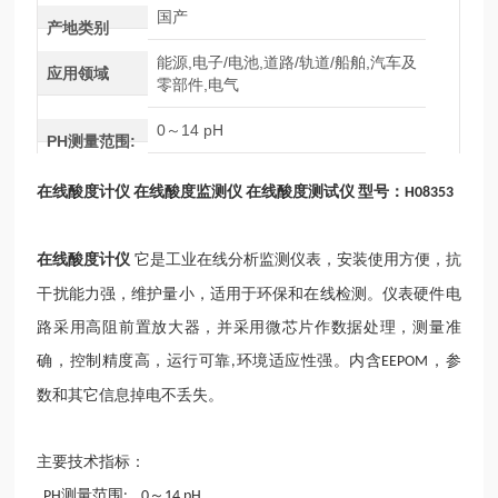
国产
产地类别
能源,电子/电池,道路/轨道/船舶,汽车及
应用领域
零部件,电气
0～14 pH
PH测量范围:
在线酸度计
仪
在线酸度监测仪
在线酸度测试仪
型号：
H08353
在线酸度计
仪
它是工业在线分析监测仪表，安装使用方便，抗
干扰能力强，维护量小，适用于环保和在线检测。仪表硬件电
路采用高阻前置放大器，并采用微芯片作数据处理，测量准
确，控制精度高，运行可靠
环境适应性强。内含
，参
,
EEPOM
数和其它信息掉电不丢失。
主要技术指标：
测量范围
～
PH
: 0
14 pH