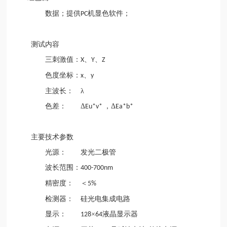
数据；提供
机显色软件；
PC
测试内容
三刺激值：
、
、
X
Y
Z
色度坐标：
、
x
y
主波长： λ
色差： Δ
，Δ
Eu*v*
Ea*b*
主要技术参数
光源： 发光二极管
波长范围：
400-700nm
精密度： ＜
5%
检测器： 硅光电集成电路
显示：
×
液晶显示器
128
64