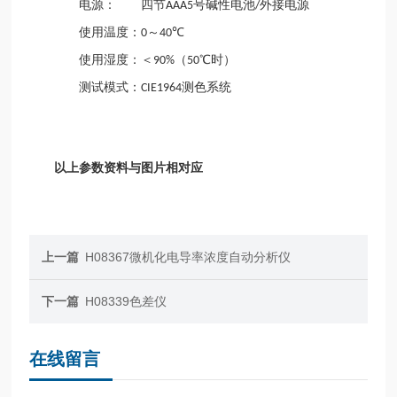
电源： 四节
号碱性电池
外接电源
AAA5
/
使用温度：
～
℃
0
40
使用湿度：＜
（
℃时）
90%
50
测试模式：
测色系统
CIE1964
以上参数资料与图片相对应
上一篇
H08367微机化电导率浓度自动分析仪
下一篇
H08339色差仪
在线留言