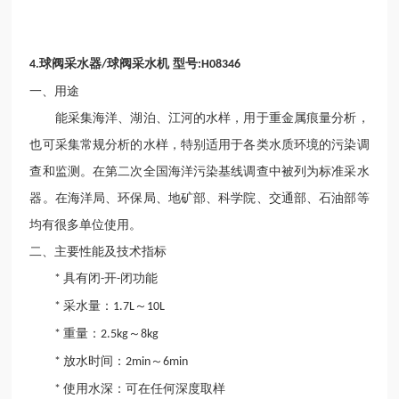
球
阀采水器
球
阀采水机
型号
4.
/
:H08346
一、用途
能采集海洋、湖泊、江河的水样，用于重金属痕量分析，
也可采集常规分析的水样，特别适用于各类水质环境的污染调
查和监测。在第二次全国海洋污染基线调查中被列为标准采水
器。在海洋局、环保局、地矿部、科学院、交通部、石油部等
均有很多单位使用。
二、主要性能及技术指标
具有闭
开
闭功能
*
-
-
采水量：
～
*
1.7L
10L
重量：
～
*
2.5kg
8kg
放水时间：
～
*
2min
6min
使用水深：可在任何深度取样
*