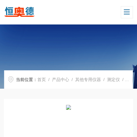
当前位置：
首页
/
产品中心
/
其他专用仪器
/
测定仪
/ H08353在线酸度计仪