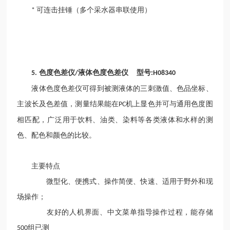
可连击挂锤（多个采水器串联使用）
*
色度色差仪
液体色度色差仪 型号
5.
/
:H08340
液体色度色差仪可得到被测液体的三刺激值、色品坐标、
主波长及色差值，测量结果能在
机上显色并可与通用色度图
PC
相匹配，广泛用于饮料、油类、染料等各类液体和水样的测
色、配色和颜色的比较。
主要特点
微型化、便携式、操作简便、快速、适用于野外和现
场操作；
友好的人机界面、中文菜单指导操作过程，能存储
组已测
500