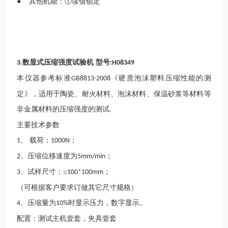
● 其他机能：①读值锁定
数显式压缩强度试验机 型号
3.
:H08349
本仪器参考标准
《硬质泡沫塑料压缩性能的测
GB8813-2008
定》，适用于陶瓷、耐火材料、泡沫材料、保温砂浆等材料等
非金属材料的压缩强度的测试
.
主要技术参数
、 载荷：
；
1
1000N
、压缩位移速度为
；
2
5mm/min
、试样尺寸：≤
；
3
100*100mm
（可根据客户要求订做其它尺寸规格）
、压缩量为
时显示压力，数字显示。
4
10%
配置：测试主机壹套，夹具壹套