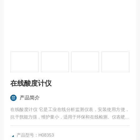
在线酸度计仪
产品简介
在线酸度计仪 它是工业在线分析监测仪表，安装使用方便，
抗干扰能力强，维护量小，适用于环保和在线检测。仪表硬件
电路采用高阻前置放大器，并采用微芯片作数据处理，测量准
确，控制精度高，运行可靠,环境适应性强。内含EEPOM，参
产品型号：H08353
数和其它信息掉电不丢失。