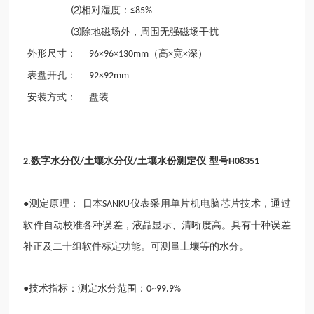
相对湿度：
⑵
≤85%
除地磁场外，周围无强磁场干扰
⑶
外形尺寸：
（高
宽
深）
96×96×130mm
×
×
表盘开孔：
92×92mm
安装方式：
盘装
数字水分仪
土壤水分仪
土壤水份测定仪 型号
2.
/
/
H08351
●测定原理： 日本
仪表采用单片机电脑芯片技术，通过
SANKU
软件自动校准各种误差，液晶显示、清晰度高。具有十种误差
补正及二十组软件标定功能。可测量土壤等的水分。
●技术指标：测定水分范围：
0~99.9%