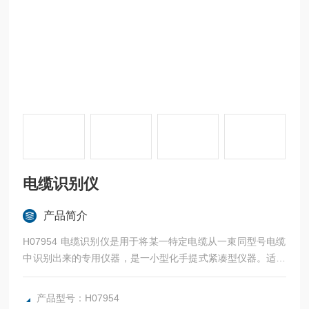
电缆识别仪
产品简介
H07954 电缆识别仪是用于将某一特定电缆从一束同型号电缆
中识别出来的专用仪器，是一小型化手提式紧凑型仪器。适用
于各种型号电缆中的停运电判别；识别所要寻找的电缆；对于
电缆沟、桥架及固定在墙上的电缆尤为方便。整机由信号发生
产品型号：H07954
器，接收机及卡钳组成。