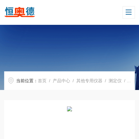
当前位置：
首页
/
产品中心
/
其他专用仪器
/
测定仪
/ H07954电缆识别仪