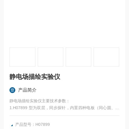
静电场描绘实验仪
产品简介
静电场描绘实验仪主要技术参数：
1.H07899 型为双层，同步探针，内置四种电板（同心圆、平
行导线、聚焦、劈尖形或飞机机翼电场）。
2.规格为410mm*240mm,高100mm,K4-2导线。
产品型号：H07899
3.微晶导电层的均匀性，实验值误差为小于2%。