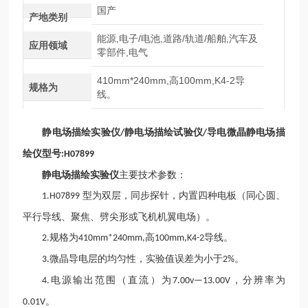
国产
产地类别
能源,电子/电池,道路/轨道/船舶,汽车及
应用领域
零部件,电气
410mm*240mm,高100mm,K4-2导
规格为
线。
静电场描绘实验仪
静电场描绘试验仪
导电微晶静电场描
/
/
绘仪型号
:H07899
静电场描绘实验仪
主要技术参数：
型为双层，同步探针，内置四种电板（同心圆、
1.H07899
平行导线、聚焦、劈尖形或飞机机翼电场）。
规格为
高
导线。
2.
410mm*240mm,
100mm,K4-2
微晶导电层的均匀性，实验值误差为小于
。
3.
2%
电源输出范围（直流）为
，分辨率为
4.
7.00v—13.00V
。
0.01V