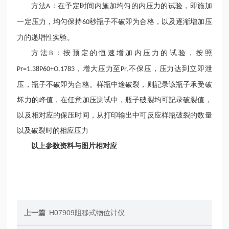
方法
：在予定时间内施加均匀的内压力的试验，即施加
A
一定压力，均匀保持
秒瓶子不破即为合格，以及逐渐增加压
60
力的递增性实验。
方法
：按预定的恒速增加内压力的试验，按照
B
，增大压力至
不保压，压力达到立即泄
Pr=1.38P60+O.1783
Pr,
压，瓶子不破即为合格。样瓶中途破裂，则記录该瓶子承受破
坏力的峰值，在任意加压测试中，瓶子破裂均可記录破裂值，
以及相对应的保压时间，从打印输出中可反应样瓶破裂的数量
以及破裂时的相应压力
以上参数资料与图片相对应
上一篇
H07909阻移式物位计仪