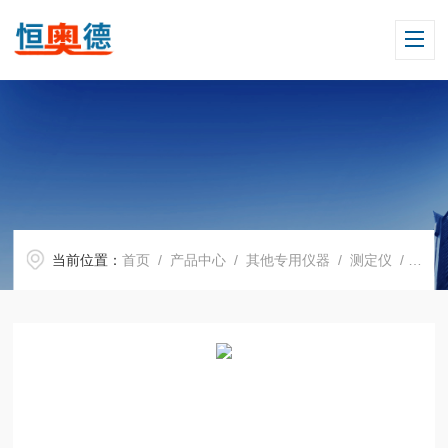
当前位置：
首页
/
产品中心
/
其他专用仪器
/
测定仪
/ H07899静电场描绘实验仪