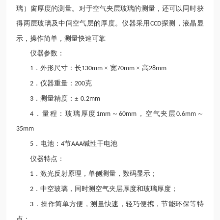
璃）窗厚度的测量。对于空气夹层玻璃的测量，还可以同时获
得两层玻璃及中间空气层的厚度。仪器采用
探测，液晶显
CCD
示，操作简单，测量快速可靠
仪器参数：
．外形尺寸：长
× 宽
× 高
1
130mm
70mm
28mm
．仪器重量：
克
2
200
．测量精度：±
3
0.2mm
．量程：玻璃厚度
～
，空气夹层
～
4
1mm
60mm
0.6mm
35mm
．电池：
节
碱性干电池
5
4
AAA
仪器特点：
．激光反射原理，单侧测量，数码显示；
1
．中空玻璃，同时测空气夹层厚度和玻璃厚度；
2
．操作简单方便，测量快速，轻巧便携，节能环保等特
3
点；