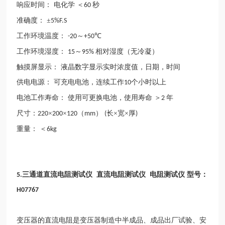
响应时间：
电化学
＜
秒
60
准确度：
±
5%F.S
工作环境温度：
～
℃
-20
+50
工作环境湿度：
～
相对湿度（无冷凝）
15
95%
触摸屏显示：
液晶数字显示实时浓度值，日期，时间
供电电源：
可充电电池，连续工作
个小时以上
10
电池工作寿命：
使用可更换电池，使用寿命
＞
年
2
尺寸：
×
×
（
）
长×宽×厚
220
200
120
mm
(
)
重量：
＜
6kg
三通道直流电阻测试仪 直流电阻测试仪 电阻测试仪 型号：
5.
H07767
变压器的直流电阻是变压器制造中半成品、成品出厂试验、安