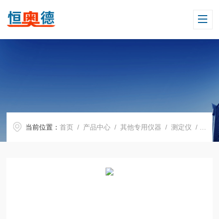
当前位置：
首页
/
产品中心
/
其他专用仪器
/
测定仪
/ H07786分体透光率仪