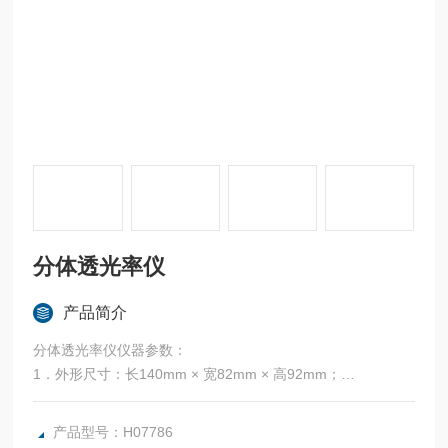
分体透光率仪
产品简介
分体透光率仪仪器参数：
1．外形尺寸：长140mm × 宽82mm × 高92mm；
2．仪器重量：940克；
3．分辨率：0.1%；
产品型号：H07786
4．测量精度：优于±2%（无色均匀透光物质）；