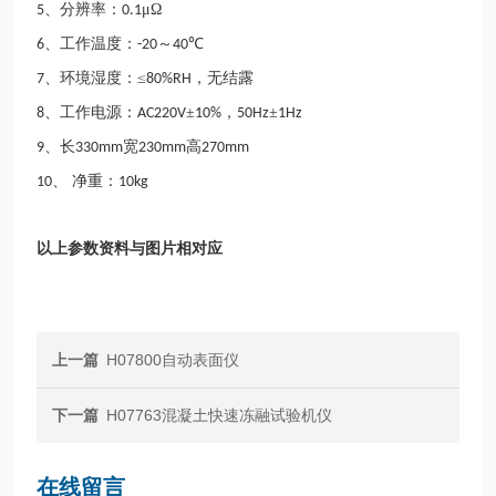
、分辨率：
μΩ
5
0.1
、工作温度：
～
℃
6
-20
40
、环境湿度：≤
，无结露
7
80%RH
、工作电源：
±
，
±
8
AC220V
10%
50Hz
1Hz
、长
宽
高
9
330mm
230mm
270mm
、 净重：
10
10kg
以上参数资料与图片相对应
上一篇
H07800自动表面仪
下一篇
H07763混凝土快速冻融试验机仪
在线留言