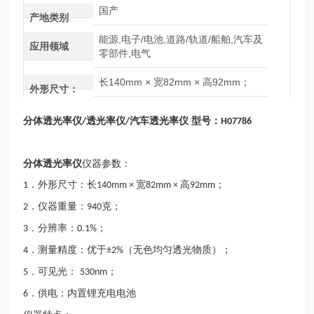
国产
产地类别
能源,电子/电池,道路/轨道/船舶,汽车及
应用领域
零部件,电气
长140mm × 宽82mm × 高92mm；
外形尺寸：
分体透光率仪
透光率仪
汽车透光率仪 型号：
/
/
H07786
分体透光率仪
仪器参数：
．外形尺寸：长
宽
高
；
1
140mm ×
82mm ×
92mm
．仪器重量：
克；
2
940
．分辨率：
；
3
0.1%
．测量精度：优于
（无色均匀透光物质）；
4
±2%
．可见光：
；
5
530nm
．供电：内置锂充电电池
6