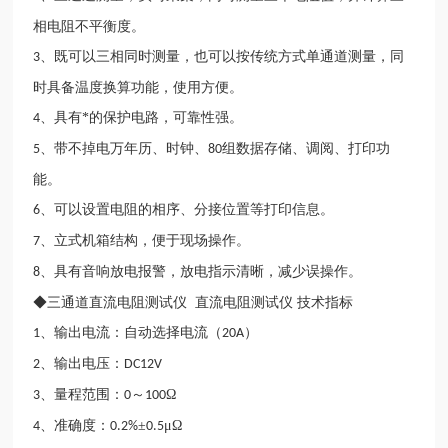
相电阻不平衡度。
、既可以三相同时测量，也可以按传统方式单通道测量，同
3
时具备温度换算功能，使用方便。
、具有*的保护电路，可靠性强。
4
、带不掉电万年历、时钟、
组数据存储、调阅、打印功
5
80
能。
、可以设置电阻的相序、分接位置等打印信息。
6
、立式机箱结构，便于现场操作。
7
、具有音响放电报警，放电指示清晰，减少误操作。
8
◆三通道直流电阻测试仪 直流电阻测试仪 技术指标
、输出电流：自动选择电流（
）
1
20A
、输出电压：
2
DC12V
、量程范围：
～
Ω
3
0
100
、准确度：
±
μΩ
4
0.2%
0.5