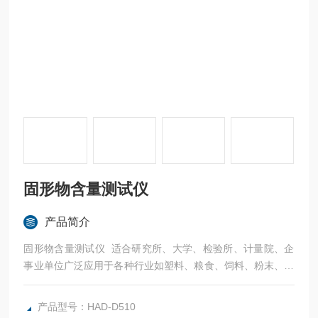
固形物含量测试仪
产品简介
固形物含量测试仪 适合研究所、大学、检验所、计量院、企
事业单位广泛应用于各种行业如塑料、粮食、饲料、粉末、烟
草、造纸、食品（脱水蔬菜、肉类、面条、面粉、饼干、馅
饼、水产加工）、茶叶、饮料、谷物、化工原料、制药、纺织
产品型号：HAD-D510
原料等等，对样品所含的游离水份进行测试