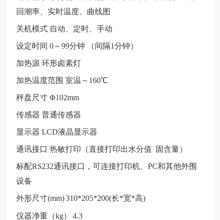
回潮率、实时温度、曲线图
关机模式
自动、定时、手动
设定时间
0～99分钟 （间隔1分钟）
加热源
环形卤素灯
加热温度范围
室温～
160℃
秤盘尺寸
Φ102mm
传感器
普通传感器
显示器
LCD液晶显示器
通讯接口
热敏打印（直接打印出水分值
固含量）
标配
RS232通讯接口，可连接打印机、PC和其他外围
设备
外形尺寸
(mm)
310*205*200(长*宽*高)
仪器净重（
kg）
4.3