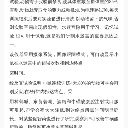
试验,动物需于实验前禁食,使其体重减至原体重的85%,
否则,动物就无取食的驱力或动机;如为电迷路试验,每天
训练结束后要对实验箱进行清洗,以动物留下的气味,否
则实验容易出现假阳性。水迷宫除用于学习、记忆试
验,也可用于试验,这是我们研制水迷宫的重要原因之
一。
该仪器采用摄像系统，图像跟踪模式，可自动显示小
鼠在水迷宫中的错误次数和到达终点
需时间。
经反复试验说明
,小鼠连续训练4天,80%的动物可学会辩
别反应,在2分钟内抵达终点。采
用樟郁碱、东莨菪碱、酒精和牛磺酸腹腔注射或口服
可引起
,即学会率大大降低,到达终点所需时间明显延
长。对某些促智药也进行了研究,观察到*可改善牛磺酸
所致的。脑复智可改善东莨菪碱引起