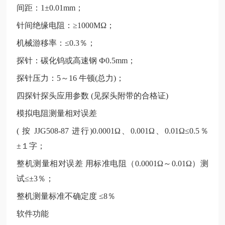
间距：
1±0.01mm；
针间绝缘电阻：
≥1000MΩ；
机械游移率：
≤0.3％；
探针：碳化钨或高速钢
Ф0.5mm；
探针压力：
5～16 牛顿(总力)；
四探针探头应用参数
(见探头附带的合格证)
模拟电阻测量相对误差
( 按 JJG508-87 进行)0.0001Ω、0.001Ω、0.01Ω≤0.5％
±１字；
整机测量相对误差
用标准电阻（0.0001Ω～0.01Ω）测
试≤±3％；
整机测量标准不确定度
≤8％
软件功能