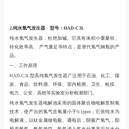
2.纯水氢气发生器 型号：HAD-C3L
纯水氢气发生器，杜绝加碱。它具有体积小重量轻、
转化效率高、
产气量足等特点，是替代氢气钢瓶的产
品。
一、工作原理
HAD-C3L型高纯氢气发生器广泛用于石油、化工、煤
炭、食品、饮料酒、环保、室内检测、卫生、检疫、
电力、公安、高校等实验室分析检测部门。
纯水氢气发生器电解池采用的固体聚合物电解质制氢
技术，使产出的氢气含氧量小于
0.1ppm，它依纯水为
电解液，以钛金属做电极。通电后，阴极产氢气，阳
极产氧气。氧气放空，氢气进入气水分离器后与水分