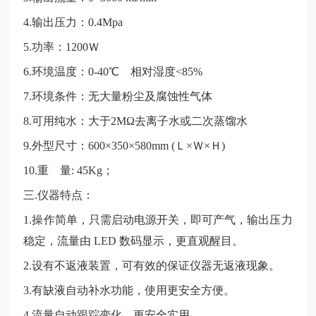
4.输出压力：0.4Mpa
5.功率：1200Ｗ
6.环境温度：0-40℃ 相对湿度<85%
7.环境条件：无大量粉尘及腐蚀性气体
8.可用纯水：大于2MΩ去离子水或二次蒸馏水
9.外型尺寸：600×350×580mm (Ｌ×Ｗ×Ｈ)
10.重 量: 45Kg；
三
.仪器特点：
1.操作简单，只需启动电源开关，即可产气，输出压力
稳定，流量由 LED 数码显示，更直观醒目。
2.设有不返液装置，可有效的保证仪器无返液现象。
3.有缺液自动补水功能，使用更安全方便。
4.流量自动跟踪变化，更安全实用。