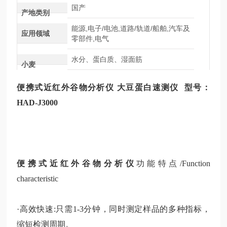
国产
产地类别
能源,电子/电池,道路/轨道/船舶,汽车及
应用领域
零部件,电气
水分、蛋白质、湿面筋
小麦
便携式近红
外
谷物分析仪
大豆蛋白速测仪
型号：
HAD-J3000
便携式近红
外
谷物分析仪
功能特点
/Function
characteristic
·高效快速
:只需1-3分钟，
同时测定样品的多种指标，
缩短检测周期。