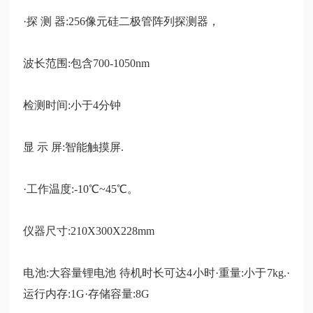
·探 测 器:256像元硅二极管阵列探测器，
波长范围
:包含700-1050nm
检测时间
:小于4分钟
显
示
屏
:智能触摸屏.
·工作温度
:-10℃~45℃。
仪器尺寸
:210X300X228mm
电池
:大容量锂电池 待机时长可达4小时·重量:小于7kg.·
运行
内存
:1G·存储容量:8G