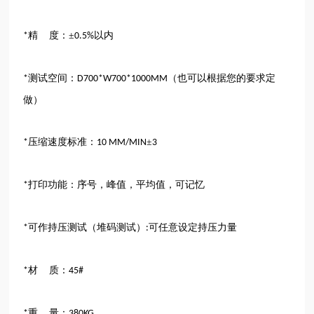
精
度：±
以内
*
0.5%
测试空间：
（也可以根据您的要求定
*
D700*W700*1000MM
做）
压缩速度标准：
±
*
10 MM/MIN
3
打印功能：序号，峰值，平均值，可记忆
*
可作持压测试（堆码测试）
可任意设定持压力量
*
:
材 质：
*
45#
重 量：
*
380KG