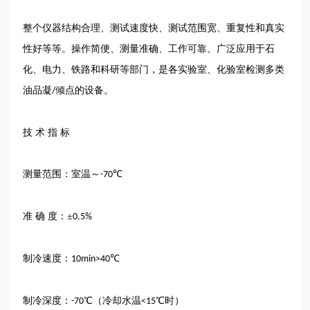
整个仪器结构合理、测试速度快、测试范围宽、重复性和真实
性好等等。操作简便、测量准确、工作可靠、广泛应用于石
化、电力、铁路和科研等部门，是各实验室、化验室检测多类
油品凝
倾点的设备。
/
技
术
指
标
测量范围：室温～
℃
-70
准
确
度：±
0.5%
制冷速度：
℃
10min>40
制冷深度：
℃（冷却水温
℃时）
-70
<15