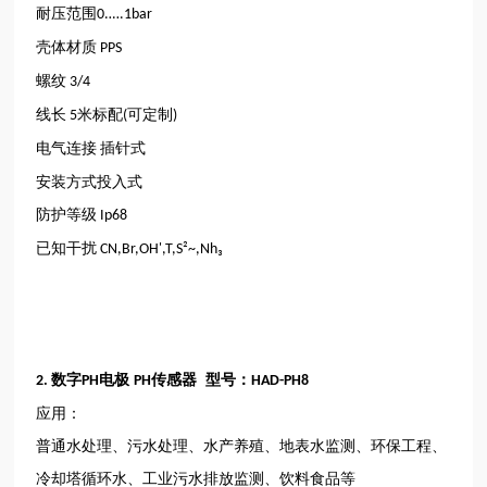
耐压范围
0.….1bar
壳体材质
PPS
螺纹
3/4
线长
米标配
可定制
5
(
)
电气连接
插针式
安装方式投入式
防护等级
Ip68
已知干扰
CN,Br,OH',T,S²~,Nh₃
数字
电
极
传感器 型号：
2.
PH
PH
HAD-PH8
应用：
普通水处理、污水处理、水产养殖、地表水监测、环保工程、
冷却塔循环水、工业污水排放监测、饮料食品等