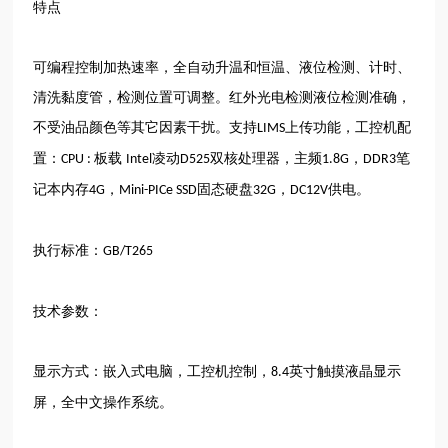
特点
可编程控制加热速率，全自动升温和恒温、液位检测、计时、
清洗黏度管，检测位置可调整。红外光电检测液位检测准确，
不受油品颜色等其它因素干扰。支持
上传功能，工控机配
LIMS
置：
板载
凌动
双核处理器，主频
，
笔
CPU :
Intel
D525
1.8G
DDR3
记本内存
，
固态硬盘
，
供电。
4G
Mini-PICe SSD
32G
DC12V
执行标准：
GB/T265
技术参数：
显示方式：嵌入式电脑，工控机控制，
英寸触摸液晶显示
8.4
屏，全中文操作系统。