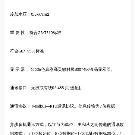
冷却水压：
0.5kg/cm2
重
复
性：符合
标准
GB/T510
符合
标准
GB/T3535
显
示
器：
色真彩高灵敏触摸
液晶显示器。
65536
800*480
通讯接口：无线或有线
可选配
。
RS-485 [
]
通讯协议：
—
通讯协议。信息传输为
位数据
Modbus
RTU
9
异步多机通讯方式，以字节为单位。主和从之间传递的通讯数
据格式：（
位起始位，
位数据位
位地址
数据标志位，
1
8
+1
/
1