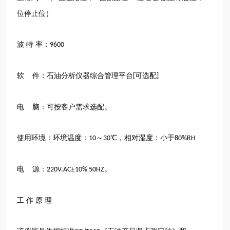
位停止位）
波
特
率：
9600
软
件：石油分析仪器综合管理平台
可选配
[
]
电
脑：可按客户需求选配。
使用环境：环境温度：
～
℃，相对湿度：小于
10
30
80%RH
电
源：
±
。
220V.AC
10% 50HZ
工
作
原
理