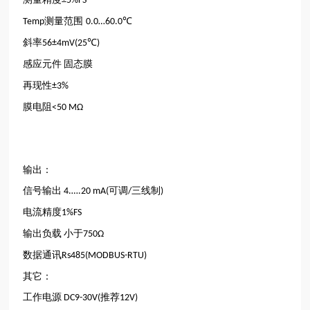
±5%FS
测量范围
Temp
0.0…60.0℃
斜率
56±4mV(25℃)
感应元件
固态膜
再现性
±3%
膜电阻
<50 MΩ
输出：
信号输出
可调
三线制
4.….20 mA(
/
)
电流精度
1%FS
输出负载
小于
750Ω
数据通讯
Rs485(MODBUS-RTU)
其它：
工作电源
推荐
DC9-30V(
12V)