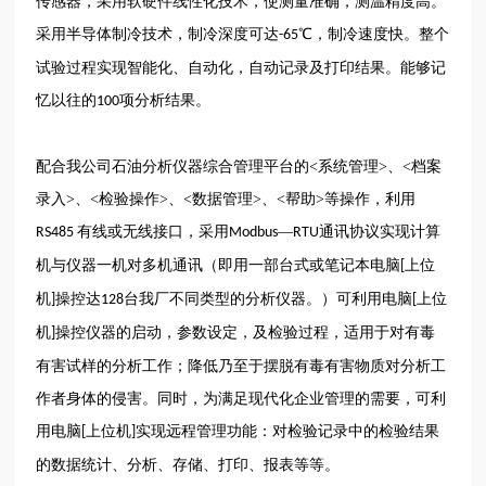
传感器，采用软硬件线性化技术，使测量准确，测温精度高。
采用半导体制冷技术，制冷深度可达
℃，制冷速度快。整个
-65
试验过程实现智能化、自动化，自动记录及打印结果。能够记
忆以往的
项分析结果。
100
配合我公司石油分析仪器综合管理平台的<系统管理>、<档案
录入>、<检验操作>、<数据管理>、<帮助>等操作，利用
有线或无线接口，采用
—
通讯协议实现计算
RS485
Modbus
RTU
机与仪器一机对多机通讯（即用一部台式或笔记本电脑
上位
[
机
操控达
台我厂不同类型的分析仪器。）可利用电脑
上位
]
128
[
机
操控仪器的启动，参数设定，及检验过程，适用于对有毒
]
有害试样的分析工作；降低乃至于摆脱有毒有害物质对分析工
作者身体的侵害。同时，为满足现代化企业管理的需要，可利
用电脑
上位机
实现远程管理功能：对检验记录中的检验结果
[
]
的数据统计、分析、存储、打印、报表等等。