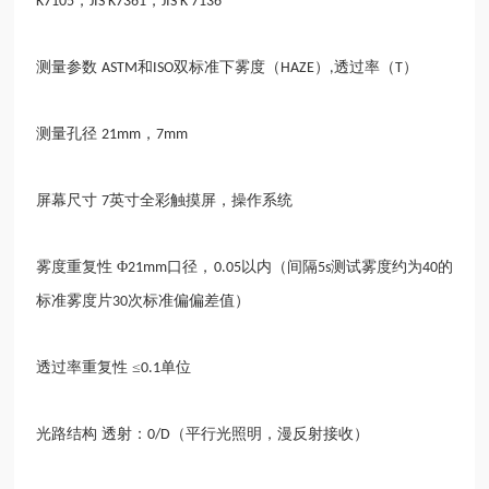
，
，
K7105
JIS K7361
JIS K 7136
测量参数
和
双标准下雾度（
）
透过率（
）
ASTM
ISO
HAZE
,
T
测量孔径
，
21mm
7mm
屏幕尺寸
英寸全彩触摸屏，操作系统
7
雾度重复性
Φ
口径，
以内（间隔
测试雾度约为
的
21mm
0.05
5s
40
标准雾度片
次标准偏偏差值）
30
透过率重复性
≤
单位
0.1
光路结构
透射：
（平行光照明，漫反射接收）
0/D