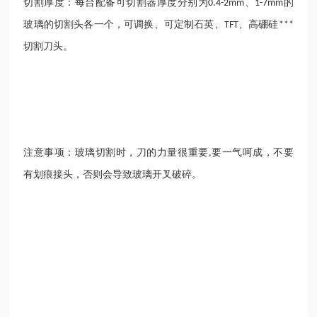
切割厚度：每台配备可切割器厚度分别为
、
的
0.4-2mm
1-7mm
玻璃的切割头各一个，可调换、可定制石英、
、高硼硅
TFT
***
切割刀头。
注意事项：玻璃切割时，刀的力量很重要
要一气呵成，不要
,
有划痕接头，否则会导致玻璃开叉破碎。