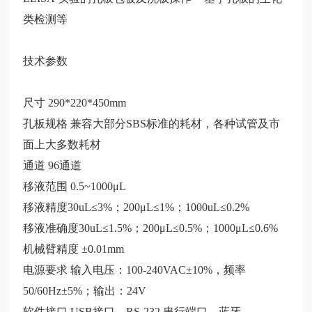
类检测等
技术参数
尺寸 290*220*450mm
孔板规格 兼容大部分SBS标准的耗材，各种试管及市
面上大多数耗材
通道 96通道
移液范围 0.5~1000μL
移液精度30uL≤3%；200μL≤1%；1000uL≤0.2%
移液准确度30uL≤1.5%；200μL≤0.5%；1000μL≤0.6%
机械臂精度 ±0.01mm
电源要求 输入电压：100-240VAC±10%，频率
50/60Hz±5%；输出：24V
软件接口 USB接口，RS-232 串行端口，蓝牙