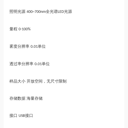
照明光源
全光谱
光源
400~700nm
LED
量程
0-100%
雾度分辨率
单位
0.01
透过率分辨率
单位
0.01
样品大小
开放空间，无尺寸限制
存储数据
海量存储
接口
接口
USB