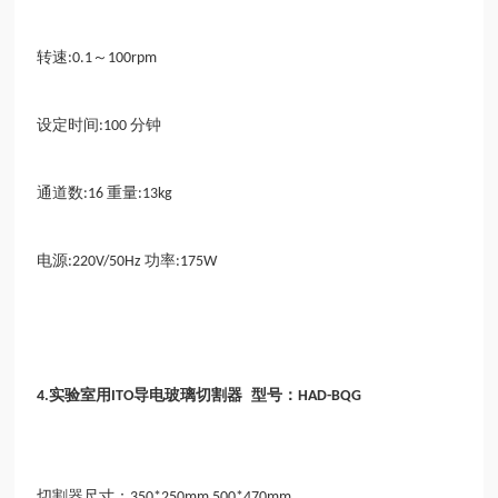
转速
～
:0.1
100rpm
设定时间
分钟
:100
通道数
重量
:16
:13kg
电源
功率
:220V/50Hz
:175W
实验室用
导电玻璃切割器 型号：
4.
ITO
HAD-BQG
切割器尺寸：
350*250mm 500*470mm