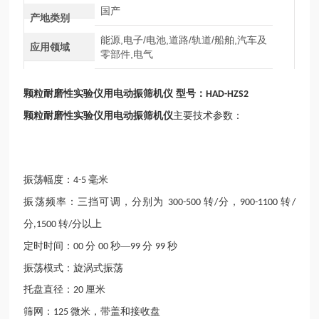
国产
产地类别
能源,电子/电池,道路/轨道/船舶,汽车及
应用领域
零部件,电气
颗粒耐磨性实验仪用电动振筛机
仪
型号：
HAD-HZS2
颗粒耐磨性实验仪用电动振筛机
仪
主要技术参数：
振荡幅度：
毫米
4-5
振荡频率：三挡可调，分别为
转
分，
转
300-500
/
900-1100
/
分
转
分以上
,1500
/
定时时间：
分
秒—
分
秒
00
00
99
99
振荡模式：旋涡式振荡
托盘直径：
厘米
20
筛网：
微米，带盖和接收盘
125