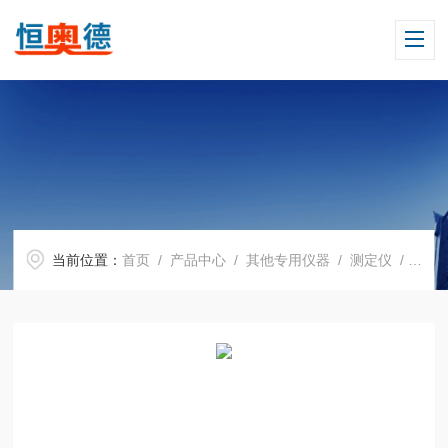
当前位置：
首页
/
产品中心
/
其他专用仪器
/
测定仪
/ HAD-HZS2颗粒耐磨性实验仪用电动振筛机仪