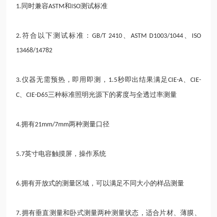
同时兼容
和
测试标准
1.
ASTM
ISO
符合以下测试标准：
、
、
2.
GB/T 2410
ASTM D1003/1044
ISO
13468/14782
仪器无需预热，即用即测，
秒即出结果满足
、
3.
1.5
CIE-A
CIE-
、
三种标准照明光源下的雾度与全透过率测量
C
CIE-D65
拥有
两种测量口径
4.
21mm/7mm
英寸电容触摸屏，操作系统
5.7
拥有开放式的测量区域，可以满足不同大小的样品测量
6.
拥有垂直测量和卧式测量两种测量状态，适合片材、薄膜、
7.