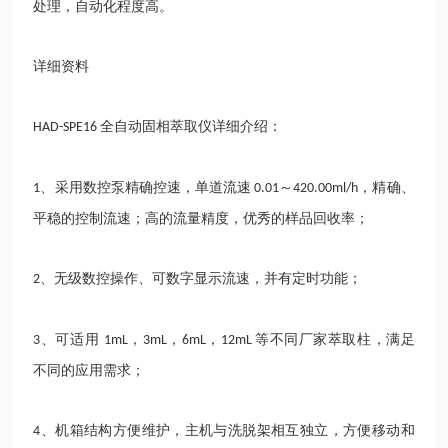
处理，自动化程度高。
详细资料
全自动固相萃取仪详细介绍：
HAD-SPE16
、采用数控泵精确控速，单道流速
～
，精确、
1
0.01
420.00ml/h
平稳的控制流速；高的流量精度，优秀的样品回收率；
、无级数控操作、可数字显示流速，并有定时功能；
2
、可适用
，
，
，
等不同厂家萃取柱，满足
3
1mL
3mL
6mL
12mL
不同的应用需求；
、机箱结构方便维护，主机与洗脱架相互独立，方便移动和
4