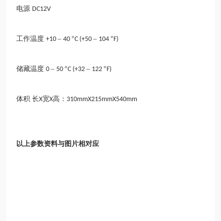
电源
DC12V
工作温度
–
°
–
°
+10
40
C (+50
104
F)
储藏温度
–
°
–
°
0
50
C (+32
122
F)
体积
长
宽
高：
X
X
310mmX215mmX540mm
以上参数资料与图片相对应