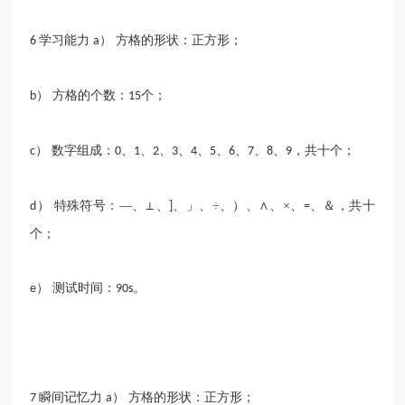
学习能力
） 方格的形状：正方形；
6
a
） 方格的个数：
个；
b
15
） 数字组成：
、
、
、
、
、
、
、
、
、
，共十个；
c
0
1
2
3
4
5
6
7
8
9
） 特殊符号：—、⊥、
、」、÷、）、∧、×、
、＆，共十
d
]
=
个；
） 测试时间：
。
e
90s
瞬间记忆力
） 方格的形状：正方形；
7
a