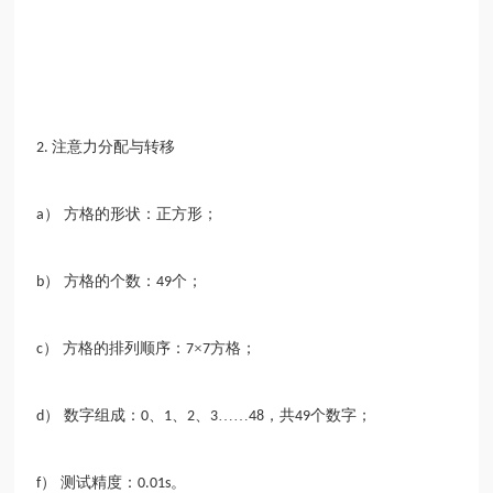
注意力分配与转移
2.
） 方格的形状：正方形；
a
） 方格的个数：
个；
b
49
） 方格的排列顺序：
×
方格；
c
7
7
） 数字组成：
、
、
、
……
，共
个数字；
d
0
1
2
3
48
49
） 测试精度：
。
f
0.01s