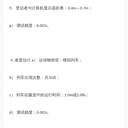
） 受试者与计算机显示器距离：
～
；
f
0.4m
0.7m
） 测试精度：
。
g
0.001s
速度估计
） 运动物形状：模拟列车；
4.
a
） 列车出现次数：共
次；
b
10
） 列车在隧道中的运行时间：
或
；
c
1.04s
2.08s
） 测试精度：
。
d
0.001s