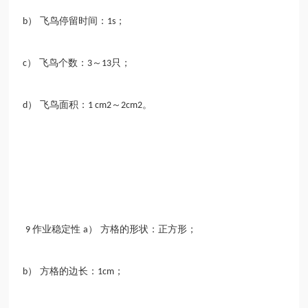
） 飞鸟停留时间：
；
b
1s
） 飞鸟个数：
～
只；
c
3
13
） 飞鸟面积：
～
。
d
1 cm2
2cm2
作业稳定性
） 方格的形状：正方形；
9
a
） 方格的边长：
；
b
1cm