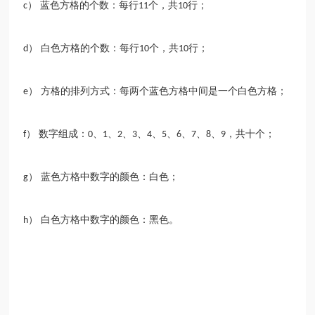
） 蓝色方格的个数：每行
个，共
行；
c
11
10
） 白色方格的个数：每行
个，共
行；
d
10
10
） 方格的排列方式：每两个蓝色方格中间是一个白色方格；
e
） 数字组成：
、
、
、
、
、
、
、
、
、
，共十个；
f
0
1
2
3
4
5
6
7
8
9
） 蓝色方格中数字的颜色：白色；
g
） 白色方格中数字的颜色：黑色。
h