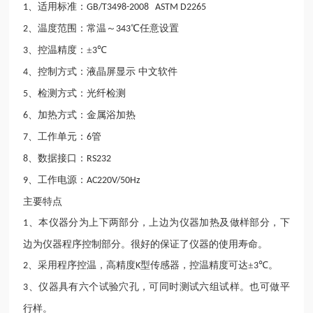
、适用标准：
1
GB/T3498-2008 ASTM D2265
、温度范围：常温～
℃任意设置
2
343
、控温精度：±
℃
3
3
、控制方式：液晶屏显示 中文软件
4
、检测方式：光纤检测
5
、加热方式：金属浴加热
6
、工作单元：
管
7
6
、数据接口：
8
RS232
、工作电源：
9
AC220V/50Hz
主要特点
、本仪器分为上下两部分，上边为仪器加热及做样部分，下
1
边为仪器程序控制部分。很好的保证了仪器的使用寿命。
、采用程序控温，高精度
型传感器，控温精度可达±
℃。
2
K
3
、仪器具有六个试验穴孔，可同时测试六组试样。也可做平
3
行样。