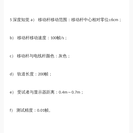
深度知觉
） 移动杆移动范围：移动杆中心相对零位±
；
5
a
6cm
） 移动杆移动速度：
帧
；
b
100
/s
） 移动杆与电线杆颜色：灰色；
c
） 轨道长度：
帧；
d
200
） 受试者与显示器距离：
～
；
e
0.4m
0.7m
） 测试精度：
帧。
f
0.01