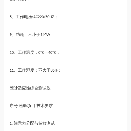
、工作电压
；
8
:AC220/50HZ
、功耗：不小于
；
9
140W
、工作温度：
°
—
°
；
10
0
C
40
C
、工作湿度：不大于
；
11
85%
驾驶适应性综合测试仪
序号
检验项目
技术要求
注意力分配与转移测试
1.