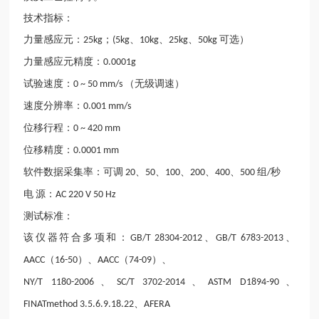
技术指标：
力量感应元：
；
、
、
、
可选）
25kg
(5kg
10kg
25kg
50kg
力量感应元精度：
0.0001g
试验速度：
（无级调速）
0 ~ 50 mm/s
速度分辨率：
0.001 mm/s
位移行程：
0 ~ 420 mm
位移精度：
0.0001 mm
软件数据采集率：可调
、
、
、
、
、
组
秒
20
50
100
200
400
500
/
电
源：
AC 220 V 50 Hz
测试标准：
该仪器符合多项和：
、
、
GB/T 28304-2012
GB/T 6783-2013
（
）、
（
）、
AACC
16-50
AACC
74-09
、
、
、
NY/T 1180-2006
SC/T 3702-2014
ASTM D1894-90
、
FINATmethod 3.5.6.9.18.22
AFERA