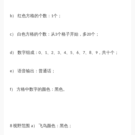
） 红色方格的个数：
个；
b
1
） 白色方格的个数：从
个格子开始，多
个；
c
3
20
） 数字组成：
、
、
、
、
、
、
、
、
、
，共十个；
d
0
1
2
3
4
5
6
7
8
9
） 语音输出：普通话；
e
） 方格中数字的颜色：黑色。
f
视野范围
） 飞鸟颜色：黑色；
8
a