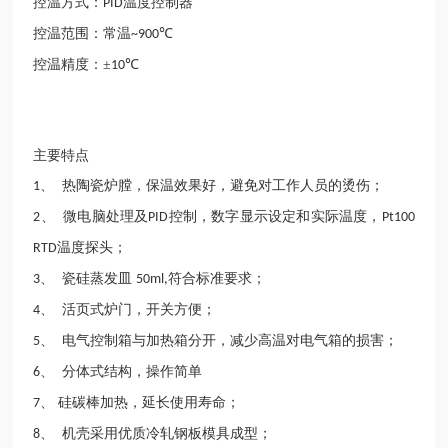
控温方式：
温度控制器
PID
控温范围：常温
℃
~900
控温精度：±
℃
10
主要特点
、 热陶瓷炉膛，保温效果好，避免对工作人员的烫伤；
1
、 微电脑处理及
控制，数字显示设定和实际温度，
2
PID
Pt100
温度探头；
RTD
、 瓷硅蒸发皿
符合标准要求；
3
50ml,
、 活页式炉门，开关方便；
4
、 电气控制箱与加热箱分开，减少高温对电气箱的损害；
5
、 分体式结构，操作简单
6
、 硅碳棒加热，延长使用寿命；
7
、 机壳采用优质冷轧钢板模具成型；
8