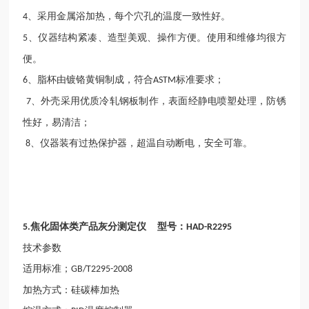
、采用金属浴加热，每个穴孔的温度一致性好。
4
、仪器结构紧凑、造型美观、操作方便。使用和维修均很方
5
便。
、脂杯由镀铬黄铜制成，符合
标准要求；
6
ASTM
、外壳采用优质冷轧钢板制作，表面经静电喷塑处理，防锈
7
性好，易清洁；
、仪器装有过热保护器，超温自动断电，安全可靠。
8
焦化固体
类产
品灰分测定仪
型号：
5.
HAD-R2295
技术参数
适用标准；
GB/T2295-2008
加热方式：硅碳棒加热