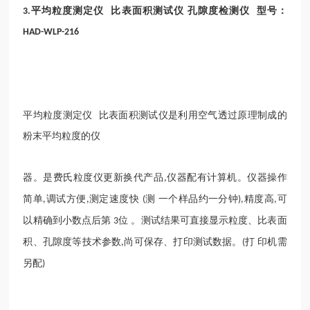
平均粒度测定仪
比
表面积测试仪
孔隙度检测仪
型号：
3.
HAD-WLP-216
平均粒度测定仪
比表面积测试仪是利用空气透过原理制成的
粉末平均粒度的仪
器。是费氏粒度仪更新换代产品
仪器配有计算机。仪器操作
,
简单
调试方便
测定速度快
测 一个样品约一分钟
精度高
可
,
,
(
),
,
以精确到小数点后第
位 。测试结果可直接显示粒度、比表面
3
积、孔隙度等技术参数
尚可保存、打印测试数据。
打 印机需
,
(
另配
)