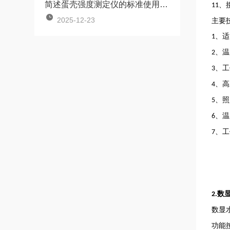
简述蛋壳强度测定仪的标准使用方法
、
11
2025-12-23
主要
、适
1
、温
2
、工
3
、高
4
、照
5
、温
6
、工
7
数
2.
数显
功能