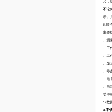
尺，
不论
示。
保
5.
主要
、测
、工
、工
、显
、零
、电
、自
功率
数
12
不
3.