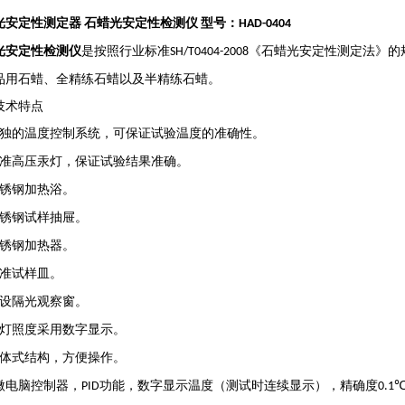
光安定性测定器
石蜡光安定性检测仪
型号：
HAD-0404
光安定性检测仪
是按照行业标准
《石蜡光安定性测定法》的
SH/T0404-2008
品用石蜡、全精练石蜡以及半精练石蜡。
技术特点
独的温度控制系统，可保证试验温度的准确性。
准高压汞灯，保证试验结果准确。
锈钢加热浴。
锈钢试样抽屉。
锈钢加热器。
准试样皿。
设隔光观察窗。
灯照度采用数字显示。
体式结构，方便操作。
微电脑控制器，
功能，数字显示温度（测试时连续显示），精确度
PID
0.1