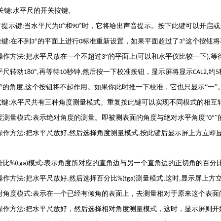
关键
水平尺的开关按键。
:
音提示键
当水平尺为
°和
°时，它将给出声音提示。按下此键可以开启或
:
0
90
准键
在不到
°的平面上进行
标准重新设置，如果平面超过了
°这个按钮
:
3
0
3
操作方法
把水平尺放在一个不超过
°的平面上
可以和水平仪比较一下
等
:
3
(
),
平尺转动
°
再等待
秒钟
然后按一下校准按钮，显示屏将显示
约
180
,
10
,
CAL2,
5
°的角度
这个按钮将不起作用。如果你此时推一下校准，它也只显示“一”
,
式键
水平尺共有三种角度测量模式。重复按此键可以实现不同模式的相互
:
度测量模式
表示绝对角度的测量。即被测表面的角度与绝对水平角度“
°
:
0
操作方法
把水平尺放好
然后选择角度测量模式
按此键后显示屏上方立即显
:
,
,
分比
模式
表示角度所对应的直角边与另一个直角边的正切角的百分
%(tga)
:
操作方法
把水平尺放好
然后选择百分比
测量模式
这时
显示屏上方立
:
,
%(tga)
,
,
对角度模式
表示在一个已经有倾角的表面上，去测量相对于原来这个表面
:
操作方法
把水平尺放好，然后选择相对角度测量模式，这时，显示屏则开
: