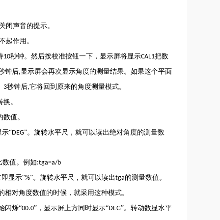
关闭声音的提示。
将不起作用。
待
秒钟。然后按校准按钮一下，显示屏将显示
把数
10
CAL1
秒钟后
显示屏会再次显示角度的测量结果。如果这个平面
,
。
秒钟后
它将回到原来的角度测量模式。
3
,
转换。
”的数值。
示“
”。旋转水平尺，就可以读出绝对角度的测量数
DEG
比数值。例如
:tga=a/b
即显示“
”。旋转水平尺，就可以读出
的测量数值。
%
tga
的相对角度数值的时候，就采用这种模式。
始闪烁“
”，显示屏上方同时显示“
”。转动数显水平
00.0
DEG