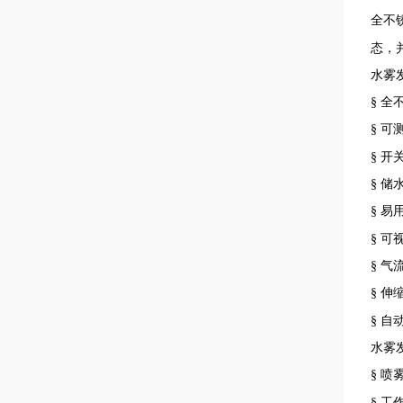
全不
态，
水雾
§ 
§ 
§ 开
§ 储
§ 
§ 
§ 
§ 
§ 
水雾
§ 喷
§ 工