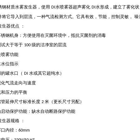
锈钢材质水雾发生器，使用
水喷雾器超声雾化
水形成，建立了雾化状
DI
DI
并将它导入到层流，一种气流检测方式。它具有效，节能，控制灵敏，
噪
发生器优点
：
全不锈钢机身：方便使用在灭菌环境中，抵抗灭菌剂的消毒
可测试大于等于
级的洁净室的层流
100
关喷雾功能
水水位指示
易用的罐水口（
水或其它超纯水）
DI
可视化气流走向与速度
气流和压力的平衡
伸缩管延伸尺寸标准长度
米（更长尺寸另配）
2
自动启动保护功能：缺水自动断路保护功能
发生器规格
：
雾口内径：
60mm
作电压：