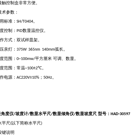
接触控制盒非常方便。
技术参数：
用标准：
。
SH/T0404
度控制：
数显温控仪。
PID
作方式：双试样皿架。
压汞灯：
弧长。
375W 365nm 140mm
度范围：
平方厘米 可调、数显。
0~100mw/
度范围：常温
。
~100±2℃
作电源：
；
。
AC220V±10%
50Hz
显角度仪
坡度计
数显水平尺
数显倾角仪
数显坡度尺 型号：
/
/
/
/
HAD-30597
水平尺
以下简称水平尺
(
)
按键说明