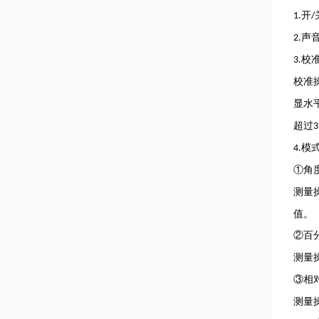
开
1.
/
声
2.
校
3.
校准
显水
超过
3
模
4.
①角
测量
值。
②百
测量
③相
测量