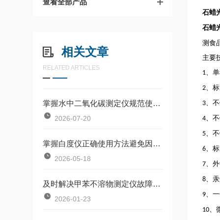
查看全部产品
石蜡
石蜡
测食
相关文章
主要
RELATED ARTICLES
、单
1
、标
2
掌握水中二氧化碳测定仪规范使用流程是确保数据准确可靠的前提
、不
3
2026-07-20
、不
4
、不
5
掌握白度仪正确使用方法避免因标准板污染或操作不规范引入误差
、标
6
2026-05-18
、外
7
、汞
8
及时解决甲苯不溶物测定仪故障是保障长期安全使用的关键
、一
9
2026-01-23
、
10