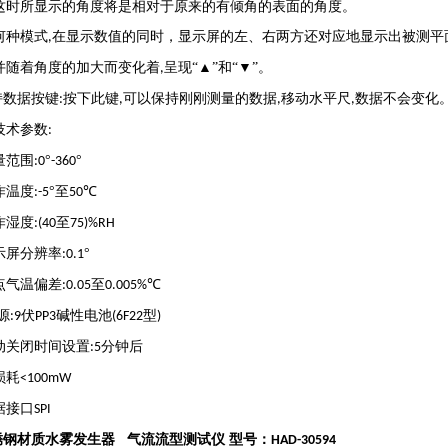
这时所显示的角度将是相对于原来的有倾角的表面的角度。
何种模式
在显示数值的同时，显示屏的左、右两方还对应地显示出被测平面
,
并随着角度的加大而变化着
呈现“▲”和“▼”。
,
持数据按键
按下此键
可以保持刚刚测量的数据
移动水平尺
数据不会变化
:
,
,
,
技术参数
:
量范围
°
°
:0
-360
作温度
°至
℃
:-5
50
作湿度
至
:(40
75)%RH
示屏分辨率
°
:0.1
点气温偏差
至
℃
:0.05
0.005%
源
伏
碱性电池
型
:9
PP3
(6F22
)
动关闭时间设置
分钟后
:5
损耗
<100mW
据接口
SPI
锈钢材质水雾发生器 气流流型测试仪 型号：
HAD-30594