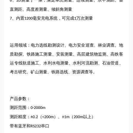
、
测量于一体，满足单次测量、连续测量、水平测距、垂
6
2D
直测距、高度差测量、倾斜角测量
、内置
毫安充电系统，可完成
万次测量
7
1200
1
运用领域：电力选线勘测设计、电力安全巡查、林业调查、地
质勘探、铁路施工测量、安装测量、高层建筑物监测、高铁客
运专线轨道施工、水利水电测量、水利河流勘测、石油管道、
考古研究、矿山测量、铁路选线、资源调查等。
产品参数：
测距范围：
0-2000m
测距精度：
（
）、
（
以上）
±0.2
<200m
±1m
200m
带有蓝牙和
串口
RS232