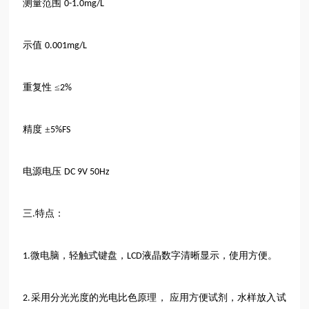
测量范围
0-1.0mg/L
示值
0.001mg/L
重复性
≤
2%
精度
±
5%FS
电源电压
DC 9V 50Hz
三
特点：
.
微电脑，轻触式键盘，
液晶数字清晰显示，使用方便。
1.
LCD
采用分光光度的光电比色原理，
应用方便试剂，水样放入试
2.