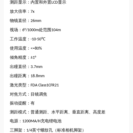
测距显示：内置和外置
显示
LCD
放大倍率：
7x
物镜直径：
26mm
视场：
处范围
6°/1000m
104m
工作温度：
-10-50℃
使用温度：
<=80%
倾角精度：
±1°
出瞳直径：
3.7mm
出瞳距离：
18.8mm
激光类型：
FDA Class1CFR21
对焦方式：目镜调焦
振动提醒：有
测距模式：普通测距、水平距离、垂直距离、高度差
电源：
充电锂电池
1200MA/H
三脚架：
英寸螺纹孔（标准相机脚架）
1/4