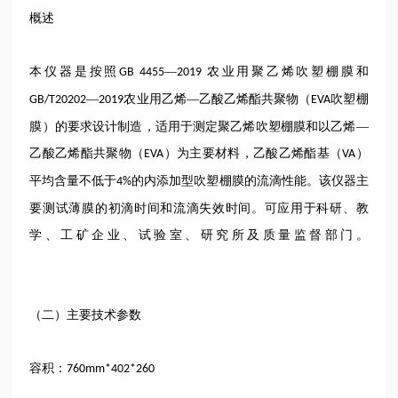
概述
本仪器是按照
—
农业用聚乙烯吹塑棚膜和
GB 4455
2019
—
农业用乙烯—乙酸乙烯酯共聚物（
吹塑棚
GB/T20202
2019
EVA
膜）的要求设计制造，适用于测定聚乙烯吹塑棚膜和以乙烯—
乙酸乙烯酯共聚物（
）为主要材料，乙酸乙烯酯基（
）
EVA
VA
平均含量不低于
的内添加型吹塑棚膜的流滴性能。该仪器主
4%
要测试薄膜的初滴时间和流滴失效时间。可应用于科研、教
学、工矿企业、试验室、研究所及质量监督部门。
（二）主要技术参数
容积：
760mm*402*260