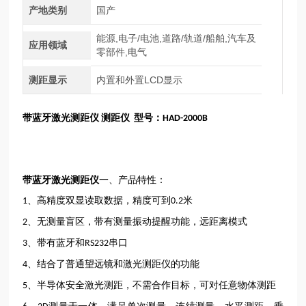
产地类别
国产
能源,电子/电池,道路/轨道/船舶,汽车及
应用领域
零部件,电气
测距显示
内置和外置LCD显示
带蓝牙激光测距仪
测距仪
型号：
HAD-2000B
带蓝牙激光测距仪
一、产品特性：
、高精度双显读取数据，精度可到
米
1
0.2
、无测量盲区，带有测量振动提醒功能，远距离模式
2
、带有蓝牙和
串口
3
RS232
、结合了普通望远镜和激光测距仪的功能
4
、半导体安全激光测距，不需合作目标，可对任意物体测距
5