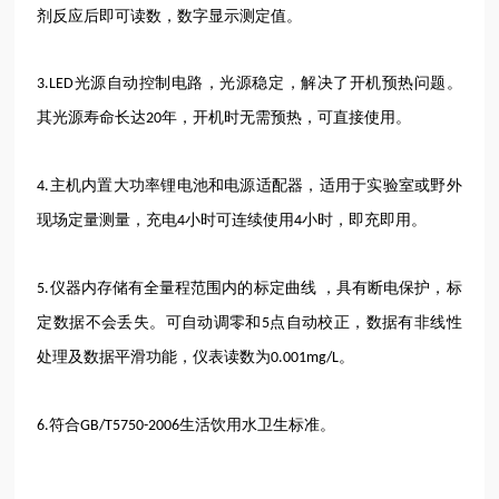
剂反应后即可读数，数字显示测定值。
光源自动控制电路，光源稳定，解决了开机预热问题。
3.LED
其光源寿命长达
年，开机时无需预热，可直接使用。
20
主机内置大功率锂电池和电源适配器，适用于实验室或野外
4.
现场定量测量，充电
小时可连续使用
小时，即充即用。
4
4
仪器内存储有全量程范围内的标定曲线
，具有断电保护，标
5.
定数据不会丢失。可自动调零和
点自动校正，数据有非线性
5
处理及数据平滑功能，仪表读数为
。
0.001mg/L
符合
生活饮用水卫生标准。
6.
GB/T5750-2006