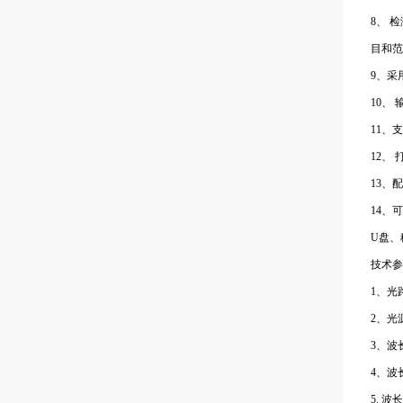
8、 
目和范
9、采
10、
11、
12、
13、
14、
U盘、
技术参
1、光
2、光
3、波长
4、波长
5. 波