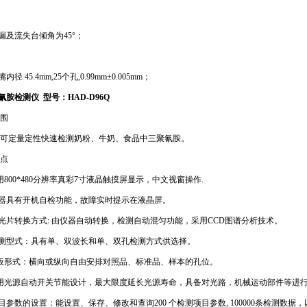
滑漏及流失台倾角为45°；
嘴内径 45.4mm,25个孔,0.99mm±0.005mm；
聚氰胺检测仪 型号：HAD-D96Q
围
可定量定性快速检测奶粉、牛奶、食品中三聚氰胺。
点
用800*480分辨率真彩7寸液晶触摸屏显示，中文视窗操作.
仪器具有开机自检功能，故障实时提示在液晶屏。
滤光片转换方式: 由仪器自动转换，检测自动混匀功能，采用CCD图谱分析技术。
检测型式：具有单、双波长和单、双孔检测方式供选择。
板形式：横向或纵向自由安排对照品、标准品、样本的孔位。
用光源自动开关节能设计，最大限度延长光源寿命，具备对光路，机械运动部件等进
项目参数的设置：能设置、保存、修改和查询200 个检测项目参数, 100000条检测数