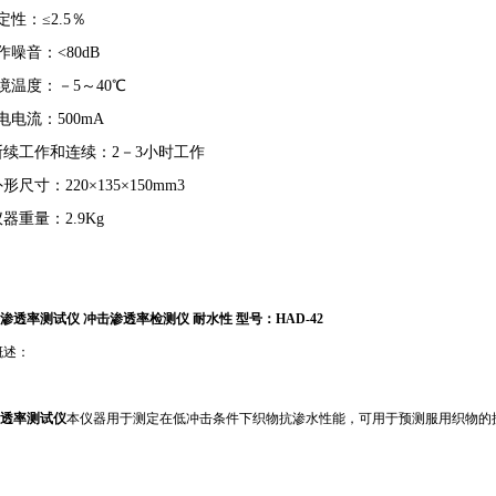
稳定性：≤2.5％
工作噪音：<80dB
环境温度：－5～40℃
充电电流：500mA
0断续工作和连续：2－3小时工作
外形尺寸：220×135×150mm3
2仪器重量：2.9Kg
渗透率测试仪
冲击渗透率检测仪
耐水性
型号：HAD-42
概述：
透率测试仪
本仪器用于测定在低冲击条件下织物抗渗水性能，可用于预测服用织物的