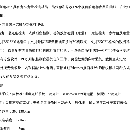
检测定标：具有定性定量检测功能，能保存和修改126个项目的定标参数和曲线，在
围。
用内置嵌入式微型热敏打印机
 输出：吸光度检测、农药残留检测、兽药残留检测（定量）、定性检测、参考值及定
支持RS232通讯端口；支持外接USB数据线直接与PC机联接；支持EXCEL格式的
 打印：仪器配有内置热敏打印机或外置打印机，可选择自动打印或手动打印整版检测结
配有专业软件，PC机可以控制仪器的任何工作，实现数据的实时采集、数据查询汇总
可外接无线模块，内置智能操作电脑，直接通过Ethernets接口和Wi-Fi接收模块
移动硬盘等各类存储设备。
数
路系统：自校准8通道光纤系统，滤光片：400nm-800nm可选配，标配10个滤光片。
源：采用石英卤素灯，开机后无操作时自动转入半压休眠，最大限度延长光源灯寿命
范围：300-1300nm
准确度：±2.0nm
长重复性：±1.5nm