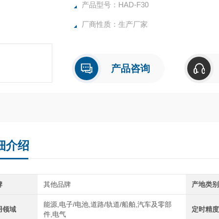
产品型号：HAD-F30
厂商性质：生产厂家
产品咨询
细介绍
牌
其他品牌
产地类
能源,电子/电池,道路/轨道/船舶,汽车及零部
用领域
定时精
件,电气