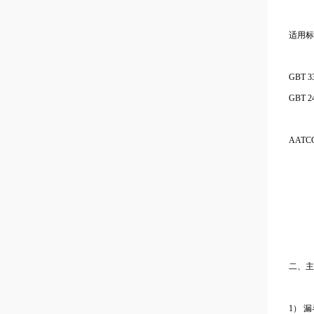
适用标
GBT 
GBT
AAT
二、主
1） 漏