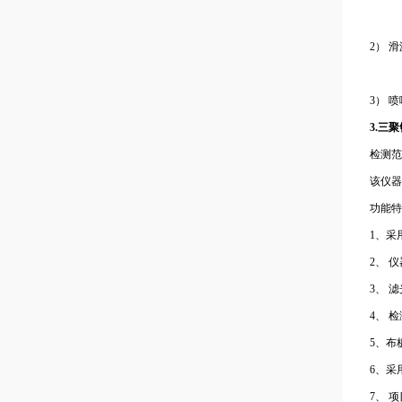
2） 
3） 喷
3.三
检测范
该仪器
功能特
1、采
2、 
3、 
4、 
5、布
6、采
7、 