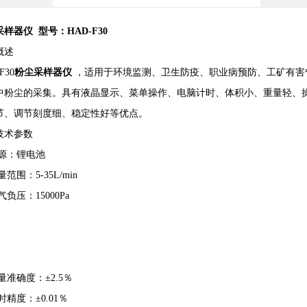
采样器
仪
型号：HAD-F30
概述
F30
粉尘采样器
仪
，适用于环境监测、卫生防疫、职业病预防、工矿有害
中粉尘的采集。具有液晶显示、菜单操作、电脑计时、体积小、重量轻、
节、调节刻度细、稳定性好等优点。
技术参数
电源：锂电池
量范围：5-35L/min
抽气负压：15000Pa
流量准确度：±2.5％
定时精度：±0.01％