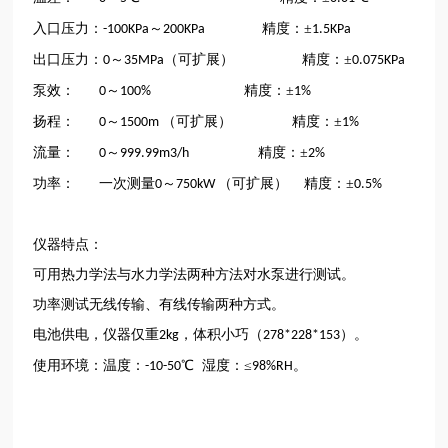
入口压力：
～
精度：±
-100KPa
200KPa
1.5KPa
出口压力：
～
（可扩展） 精度：±
0
35MPa
0.075KPa
泵效：
～
精度：±
0
100%
1%
扬程：
～
（可扩展） 精度：±
0
1500m
1%
流量：
～
精度：±
0
999.99m3/h
2%
功率：
一次测量
～
（可扩展） 精度：±
0
750kW
0.5%
仪器特点：
可用热力学法与水力学法两种方法对水泵进行测试。
功率测试无线传输、有线传输两种方式。
电池供电，仪器仅重
，体积小巧（
）。
2kg
278*228*153
使用环境：温度：
℃ 湿度：≤
。
-10-50
98%RH