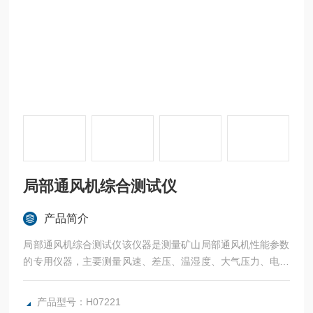
局部通风机综合测试仪
产品简介
局部通风机综合测试仪该仪器是测量矿山局部通风机性能参数
的专用仪器，主要测量风速、差压、温湿度、大气压力、电参
数及局部通风机的全压、静压、效率、工序能耗等数据，并通
过专用软件生成测试报告、绘制性能曲线。本仪器具有小巧轻
产品型号：H07221
便、操作简单、性能稳定、连续工作时间长等优点。