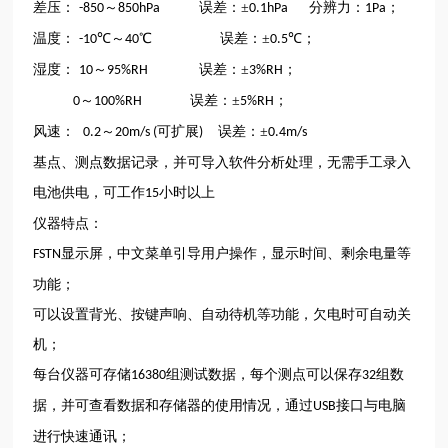
差压：
～
误差：±
分辨力：
；
-850
850hPa
0.1hPa
1Pa
温度：
℃～
℃ 误差：±
℃；
-10
40
0.5
湿度：
～
误差：±
；
10
95%RH
3%RH
～
误差：±
；
0
100%RH
5%RH
风速：
～
可扩展
误差：±
0.2
20m/s (
)
0.4m/s
基点、测点数据记录，并可导入软件分析处理，无需手工录入
电池供电，可工作
小时以上
15
仪器特点：
显示屏，中文菜单引导用户操作，显示时间、剩余电量等
FSTN
功能；
可以设置背光、按键声响、自动待机等功能，欠电时可自动关
机；
每台仪器可存储
组测试数据，每个测点可以保存
组数
16380
32
据，并可查看数据和存储器的使用情况，通过
接口与电脑
USB
进行快速通讯；