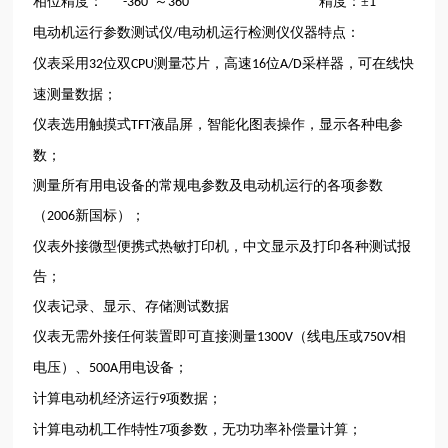
相位精度：
°～
° 精度：±
°
-360
360
1
电动机运行参数测试仪
电动机运行检测仪仪器特点：
/
仪表采用
位双
测量芯片，高速
位
采样器，可在线快
32
CPU
16
A/D
速测量数据；
仪表选用触摸式
液晶屏，智能化图表操作，显示各种电参
TFT
数；
测量所有用电设备的常规电参数及电动机运行的各项参数
（
新国标）；
2006
仪表外接微型便携式热敏打印机，中文显示及打印各种测试报
告；
仪表记录、显示、存储测试数据
仪表无需外接任何装置即可直接测量
（线电压或
相
1300V
750V
电压）、
用电设备；
500A
计算电动机经济运行
项数据；
9
计算电动机工作特性
项参数，无功功率补偿量计算；
7