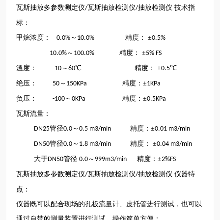
瓦斯抽放多参数测定仪
瓦斯抽放检测仪
抽放检测仪 技术指
/
/
标：
甲烷浓度：
～
精度：
±
0.0%
10.0%
0.5%
～
精度：
±
10.0%
100.0%
5% FS
溫度：
～
℃ 精度：
±
℃
-10
60
0.5
绝压：
～
精度：±
50
150KPa
1KPa
负压：
～
精度：±
-100
0KPa
0.5KPa
瓦斯流量：
管径
～
精度：±
DN25
0.0
0.5 m3/min
0.01 m3/min
管径
～
精度：
±
DN50
0.0
1.8 m3/min
0.04 m3/min
大于
管径
～
精度：±
DN50
0.0
999m3/min
2%FS
瓦斯抽放多参数测定仪
瓦斯抽放检测仪
抽放检测仪 仪器特
/
/
点：
仪器既可以配合现场的孔板流量计、皮托管进行测试，也可以
通过自带的测量装置进行测试，操作简单方便；