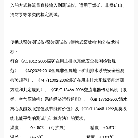
入的方式将流量直接输入到测试仪。适用于煤矿、非煤矿山、
消防泵等泵类的检定测试。
便携式泵效测试仪
泵效测试仪
便携式泵效检测仪 技术指
/
/
标：
符合《
煤矿在用主排水系统安全检测检验规
AQ1012-2005
范》、《
金属非金属地下矿山排水系统安全检测
AQ2029-2010
检验规范》、《
煤矿在用主排水系统节能监测
MT/T1002-2006
方法和判定规则》、《
交流电器传动风机（泵
GB/T 13466-2006
类、空气压缩机）系统经济运行通则》、《
清水
GB 19762-2007
离心泵能效限定值及节能评价值》及《
泵类系
GB/T 13468-1992
统电能平衡的测试与计算方法》的要求。
温度：
～
℃ （可扩展） 精度：±
℃
0
80
0.5
温差：
～
℃ 精度：±
℃
0
5
0.01