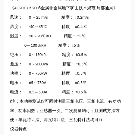
《
金属非金属地下矿山技术规范
局部通风》
AQ2013.2-2008
风速：
～
精度：
0
25 m/s
±0.2m/s
温度：
～
精度：
-40
85℃
±0.4℃
湿度：
～
％
精度：
％
10
90
RH
±3
～
％
精度：
％
0
100
RH
±5
绝压：
～
精度：
％
0
150kPa
±0.5
差压：
～
精度：
％
0
2000Pa
±0.5
功率：
～
精度：
％
0
750kW
±0.5
电压：
～
精度：
％
65
750V
±0.5
电流：
～
精度：
％
0.5
500A
±0.5
注：本功率测试仪可同时测量三相电压、三相电流、有功功
(
率、功率因数，互感器一次、二次测量均可；且测试方法方
便：单瓦特计法、两瓦特计法、三瓦特计法均可
) )
仪器特点：