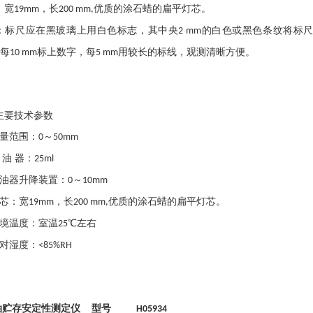
：宽
，长
优质的涂石蜡的扁平灯芯。
19mm
200 mm,
：标尺应在黑玻璃上用白色标志，其中央
的白色或黑色条纹将标
2 mm
每
标上数字，每
用较长的标线，观测清晰方便。
10 mm
5 mm
主要技术参数
量范围：
～
0
50mm
 油 器：
25ml
油器升降装置：
～
0
10mm
芯：宽
，长
优质的涂石蜡的扁平灯芯。
19mm
200 mm,
境温度：室温
℃左右
25
对湿度：
<85%RH
油贮存安定性测定仪 型号
H05934