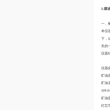
煤
2.
一、
本仪
下，
失的
仪器
仪器
贮油
贮油
109.0
贮油
灯芯