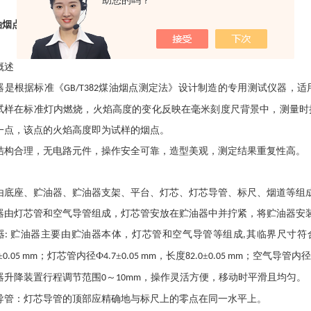
助您的吗？
油烟点测定仪
测定仪 型号
/
H05936
概述
器是根据标准《
煤油烟点测定法》设计制造的专用测试仪器，适
GB/T382
试样在标准灯内燃烧，火焰高度的变化反映在毫米刻度尺背景中，测量时
一点，该点的火焰高度即为试样的烟点。
结构合理，无电路元件，操作安全可靠，造型美观，测定结果重复性高。
由底座、贮油器、贮油器支架、平台、灯芯、灯芯导管、标尺、烟道等组
器由灯芯管和空气导管组成，灯芯管安放在贮油器中并拧紧，将贮油器安
器
贮油器主要由贮油器本体，灯芯管和空气导管等组成
其临界尺寸符
:
,
±
；灯芯管内径Ф
±
，长度
±
；空气导管内径
0.05 mm
4.7
0.05 mm
82.0
0.05 mm
器升降装置行程调节范围
～
，操作灵活方便，移动时平滑且均匀。
0
10mm
导管：灯芯导管的顶部应精确地与标尺上的零点在同一水平上。