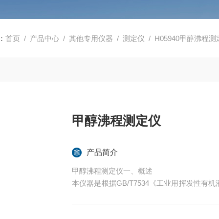
：
首页
/
产品中心
/
其他专用仪器
/
测定仪
/ H05940甲醇沸程
甲醇沸程测定仪
产品简介
甲醇沸程测定仪一、概述
本仪器是根据GB/T7534《工业用挥发性有机
4标准的要求。适用于常压下沸点在30～30
酯、醇、酮、醚及类似的有机化合物）。