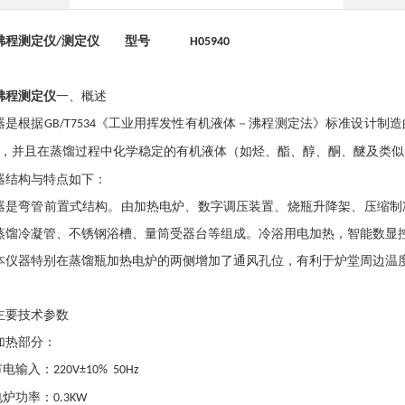
沸程测定仪
测定仪 型号
/
H05940
沸程测定仪
一、概述
器是根据
《工业用挥发性有机液体－沸程测定法》标准设计制造
GB/T7534
，并且在蒸馏过程中化学稳定的有机液体（如烃、酯、醇、酮、醚及类似
器结构与特点如下：
器是弯管前置式结构。由加热电炉、数字调压装置、烧瓶升降架、压缩制
蒸馏冷凝管、不锈钢浴槽、量筒受器台等组成。冷浴用电加热，智能数显
本仪器特别在蒸馏瓶加热电炉的两侧增加了通风孔位，有利于炉堂周边温
主要技术参数
加热部分：
市电输入：
220V±10% 50Hz
电炉功率：
0.3KW