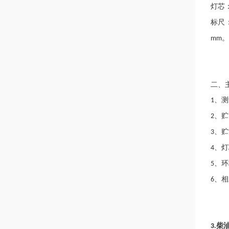
灯芯
标尺
。
mm
二、
、测
1
、贮
2
、贮
3
、灯
4
、环
5
、相
6
柴
3.