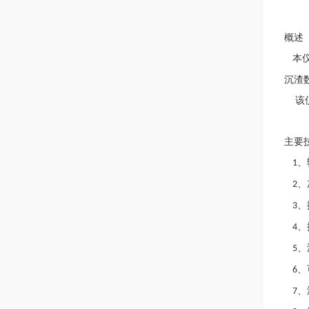
概述
本
沉渣
该
主要
、
1
、
2
、
3
、
4
、
5
、
6
、
7