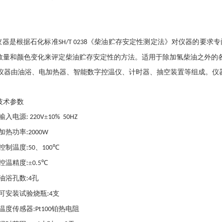
仪器是根据石化标准
《柴油贮存安定性测定法》对仪器的要求专
SH/T 0238
数量和颜色变化来评定柴油贮存安定性的方法。适用于除加氢柴油之外的
仪器由油浴、电加热器、智能数字控温仪、计时器、抽空装置等组成。仪
技术参数
输入电源
±
: 220V
10% 50HZ
加热功率
:2000W
控制温度
、
℃
:50
100
控温精度
±
℃
:
0.5
油浴孔数
孔
:4
可安装试验烧瓶
支
:4
温度传感器
铂热电阻
:Pt100