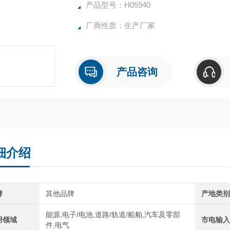
产品型号：H05940
厂商性质：生产厂家
产品咨询
细介绍
牌
其他品牌
产地类
能源,电子/电池,道路/轨道/船舶,汽车及零部
用领域
市电输
件,电气