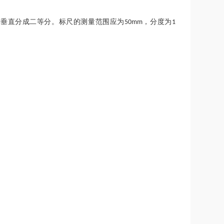
尺垂直分成二等分。标尺的测量范围应为
，分度为
50mm
1