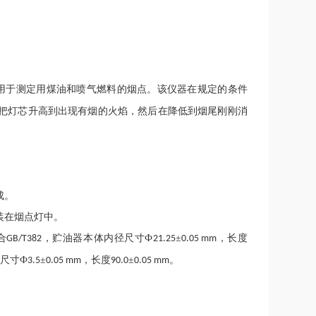
用于测定用煤油和喷气燃料的烟点。该仪器在规定的条件
把灯芯升高到出现有烟的火焰，然后在降低到烟尾刚刚消
成。
装在烟点灯中。
合
，贮油器本体内径尺寸Ф
±
，长度
GB/T382
21.25
0.05 mm
尺寸Ф
±
，长度
±
。
3.5
0.05 mm
90.0
0.05 mm