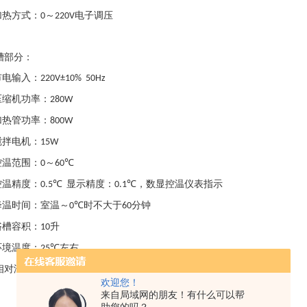
加热方式：
～
电子调压
0
220V
槽部分：
市电输入：
220V±10% 50Hz
压缩机功率：
280W
加热管功率：
800W
搅拌电机：
15W
控温范围：
～
0
60℃
控温精度：
显示精度：
，数显控温仪表指示
0.5℃
0.1℃
降温时间：室温～
时不大于
分钟
0℃
60
浴槽容积：
升
10
环境温度：
左右
25℃
相对湿度：＜
85%RH
欢迎您！
来自局域网的朋友！有什么可以帮