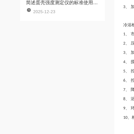
简述蛋壳强度测定仪的标准使用方法
、 
3
2025-12-23
冷浴
、 
1
、 
2
、 
3
、 
4
、 
5
、 
6
、 
7
、 
8
、 
9
、
10