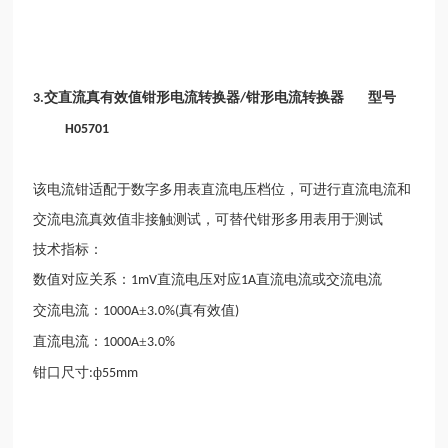
交直流真有效值钳形电流转换器
钳形电流转换器 型号
3.
/
H05701
该电流钳适配于数字多用表直流电压档位，可进行直流电流和
交流电流真效值非接触测试，可替代钳形多用表用于测试
技术指标：
数值对应关系：
直流电压对应
直流电流或交流电流
1mV
1A
交流电流：
±
真有效值
1000A
3.0%(
)
直流电流：
±
1000A
3.0%
钳口尺寸
ф
:
55mm