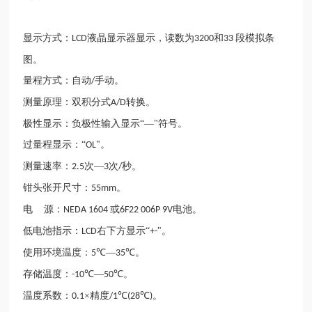
显示方式：
液晶显示器显示，读数为
和
段模拟条
LCD
3200
33
图。
量程方式：自动
手动。
/
测量原理：双积分式
转换。
A/D
极性显示：负极性输入显示“—"符号。
过量程显示：“
"。
OL
测量速率：
次―
次
秒。
2.5
3
/
钳头张开尺寸：
。
55mm
电
源：
或
电池。
NEDA 1604
6F22 006P 9V
低电池指示：
右下方显示“
"。
LCD
+-
使用环境温度：
℃―
℃。
5
35
存储温度：
℃―
℃。
-10
50
温度系数：
×精度
℃
℃
。
0.1
/1
(28
)