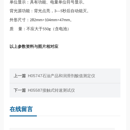
单位显示：具有功能、电量单位符号显示。
背光源功能：背光点亮，
―
秒后自动熄灭。
3
5
外形尺寸：
×
×
。
282mm
104mm
47mm
质
量：不应大于
（含电池）
550g
以上参数资料与图片相对应
上一篇
H05747石油产品和润滑剂酸值测定仪
下一篇
H05587接触式转速测试仪
在线留言