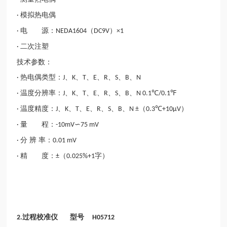
模拟热电偶
·
电 源：
（
）
·
NEDA1604
DC9V
×1
二次注塑
·
技术参数：
热电偶类型：
、
、
、
、
、
、
、
·
J
K
T
E
R
S
B
N
温度分辨率：
、
、
、
、
、
、
、
·
J
K
T
E
R
S
B
N 0.1℃/0.1℉
温度精度：
、
、
、
、
、
、
、
（
）
·
J
K
T
E
R
S
B
N ±
0.3℃+10μV
量 程：
·
-10mV∽75 mV
分 辨 率：
·
0.01 mV
精 度：
（
字）
·
±
0.025%+1
过程校准仪 型号
2.
H05712