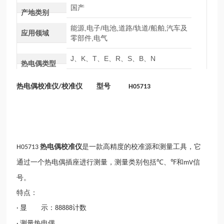
国产
产地类别
能源,电子/电池,道路/轨道/船舶,汽车及
应用领域
零部件,电气
J、K、T、E、R、S、B、N
热电偶类型
热电偶校准仪
校准仪 型号
/
H05713
热电偶校准仪
是一款高精度的校准源和测量工具，它
H05713
通过一个热电偶插座进行测量，测量类别包括
、
和
信
℃
℉
mV
号。
特点：
显 示：
计数
·
88888
测量热电偶
·