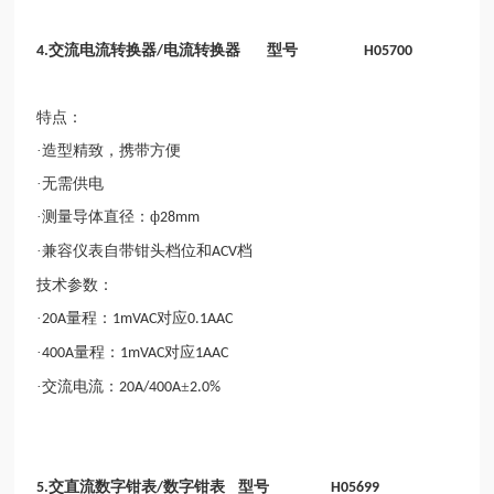
交流电流转换器
电流转换器 型号
4.
/
H05700
特点：
·造型精致，携带方便
·无需供电
·测量导体直径：ф
28mm
·兼容仪表自带钳头档位和
档
ACV
技术参数：
·
量程：
对应
20A
1mVAC
0.1AAC
·
量程：
对应
400A
1mVAC
1AAC
·交流电流：
±
20A/400A
2.0%
交直流数字钳表
数字钳表 型号
5.
/
H05699