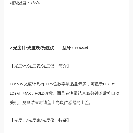
相对湿度：
<85%
光度计
光度表
光度仪 型号：
2.
/
/
H04606
【光度计
光度表
光度仪 简介】
/
/
光度计具有
位数字液晶显示屏，可显示
H04606
3 1/2
LUX, fc,
，
读数。而且在测量结束
分钟以后将自动
LOBAT, MAX
HOLD
15
关机。测量结束时请盖上光度传感器的上盖。
【光度计
光度表
光度仪 特征】
/
/