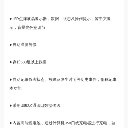
点阵液晶显示器，数据、状态及操作提示，皆中文显
● LED
示，背景光任意调节
自动温度补偿
●
存贮
组以上数据
●
500
自动记录仪表状态、故障及发生时间等历史事件，俗称记事
●
本功能
采用
通讯口数据传送
●
USB2.0
内置高能锂电池，通过计算机
口或充电器进行充电，自
●
USB