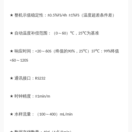
整机示值稳定性：
（温度超差条件差）
★
±0.5%FS/4h ±1%FS
自动温度补偿范围：（
～
）
，
为基准
★
0
60
℃
25℃
响应时间：
～
（终值的
，
）
：
终值
★
<20
60S
90%
25℃
37℃
99%
～
<60
120S
通讯接口：
★
RS232
时钟精度：
★
±1min/m
水样流量：（
～
）
★
100
400
mL/min