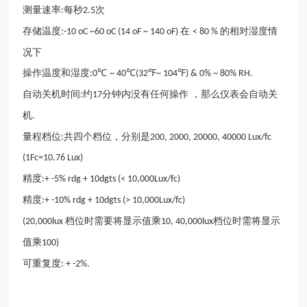
测量速率
每秒
次
:
2.5
存储温度
在
的相对湿度情
:-10 oC ~60 oC (14 oF ~ 140 oF)
< 80 %
况下
操作温度和湿度
℃
℃
℉
℉
:0
~ 40
(32
~ 104
) & 0% ~ 80% RH.
自动关机时间
约
分钟内没有任何操作
，那么仪表会自动关
:
17
机
.
量程档位
共四个档位，分别是
:
200, 2000, 20000, 40000 Lux/fc
(1Fc=10.76 Lux)
精度
:+ -5% rdg + 10dgts (< 10,000Lux/fc)
精度
:+ -10% rdg + 10dgts (> 10,000Lux/fc)
档位时需要将显示值乘
档位时需将显示
(20,000lux
10, 40,000lux
值乘
100)
可重复度
: + -2%.