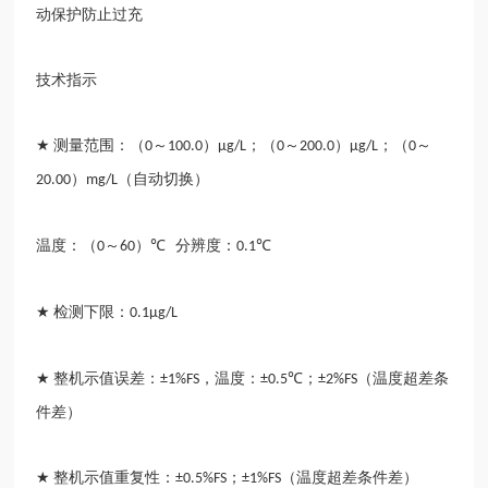
动保护防止过充
技术指示
测量范围：（
～
）
；（
～
）
；（
～
★
0
100.0
µg/L
0
200.0
µg/L
0
）
（自动切换）
20.00
mg/L
温度：（
～
）
分辨度：
0
60
℃
0.1℃
检测下限：
★
0.1µg/L
整机示值误差：
，温度：
；
（温度超差条
★
±1%FS
±0.5℃
±2%FS
件差）
整机示值重复性：
；
（温度超差条件差）
★
±0.5%FS
±1%FS