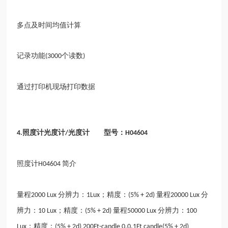
多点及时间均值计算
记录功能
个读数
(3000
)
通过打印机现场打印数据
照度计光度计
光度计 型号：
4.
/
H04604
照度计
简介
H04604
量程
分辨力：
；精度：
量程
分
2000 Lux
1Lux
(5% + 2d)
20000 Lux
辨力：
；精度：
量程
分辨力：
10 Lux
(5% + 2d)
50000 Lux
100
；精度：
Lux
(5% + 2d) 200Ft-candle 0.0.1Ft candle(5% + 2d)