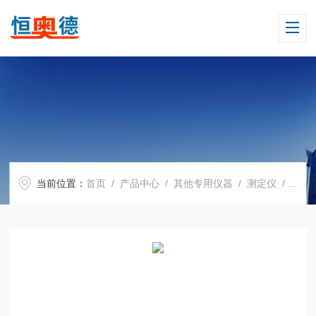
当前位置：
首页
/
产品中心
/
其他专用仪器
/
测定仪
/ H04614微克级便携式溶氧仪