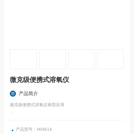
微克级便携式溶氧仪
产品简介
微克级便携式溶氧仪典型应用
广泛应用于火电、化工、冶金、水处理、制药、生化、电子、
电镀、印染、化学、食品和自来水中溶解氧的在线监测。
产品型号：H04614