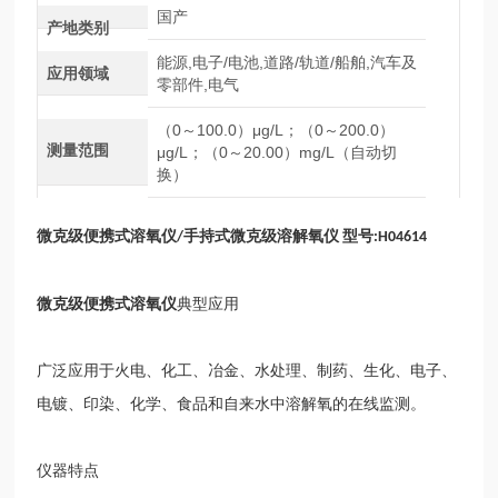
国产
产地类别
能源,电子/电池,道路/轨道/船舶,汽车及
应用领域
零部件,电气
（0～100.0）μg/L；（0～200.0）
测量范围
μg/L；（0～20.00）mg/L（自动切
换）
微克
级
便携式溶氧仪
手持式微克
级
溶解氧仪
型号
/
:H04614
微克
级
便携式溶氧仪
典型应用
广泛应用于火电、化工、冶金、水处理、制药、生化、电子、
电镀、印染、化学、食品和自来水中溶解氧的在线监测。
仪器特点