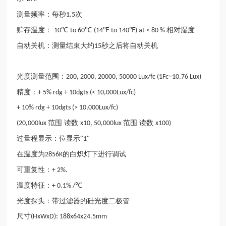
测量频率：每秒
次
1.5
贮存温度：
℃
℃
℉
℉
相对湿度
-10
to 60
(14
to 140
) at < 80 %
自动关机：测量结束大约
秒之后将自动关机
15
光度测量范围：
200, 2000, 20000, 50000 Lux/fc (1Fc=10.76 Lux)
精度：
+ 5% rdg + 10dgts (< 10,000Lux/fc)
+ 10% rdg + 10dgts (> 10,000Lux/fc)
范围 读数
范围 读数
(20,000lux
x10, 50,000lux
x100)
过量程显示：位显示“
"
1
在温度为
的白炽灯下进行调试
2856K
可重复性：
+ 2%.
温度特征：
℃
+ 0.1% /
光度探头：带过滤器的硅光度二极管
尺寸
(HxWxD): 188x64x24.5mm