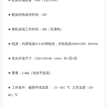
数据存储数量：
（
点
）
★
40d
1
/5min
数据掉电保存时间：
★
10Y
整机连续工作时间：
（充满电）
★
36h
电源：内置电源
锂电池，充电电源
★
2×3.6V
220V±10% 50±1Hz
表头外形尺寸：
（
）长
宽
高
★
210×110×46
mm
×
×
重量：
（包括手提箱）
★
2.4kg
工作条件：极限环境温度：（
～
）
正常温度（
★
0
60
℃
10-
）
40
℃