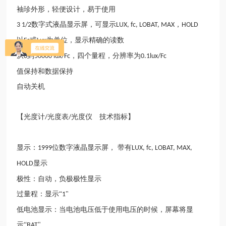
袖珍外形，轻便设计，易于使用
数字式液晶显示屏，可显示
，
3 1/2
LUX, fc, LOBAT, MAX
HOLD
以
或
为单位，显示精确的读数
Fc
Lux
从
到
，四个量程，分辨率为
0
50000 lux/Fc
0.1lux/Fc
值保持和数据保持
自动关机
【光度计
光度表
光度仪 技术指标】
/
/
显示：
位数字液晶显示屏， 带有
1999
LUX, fc, LOBAT, MAX,
显示
HOLD
极性：自动，负极极性显示
过量程：显示“
"
1
低电池显示：当电池电压低于使用电压的时候，屏幕将显
示“
"
BAT