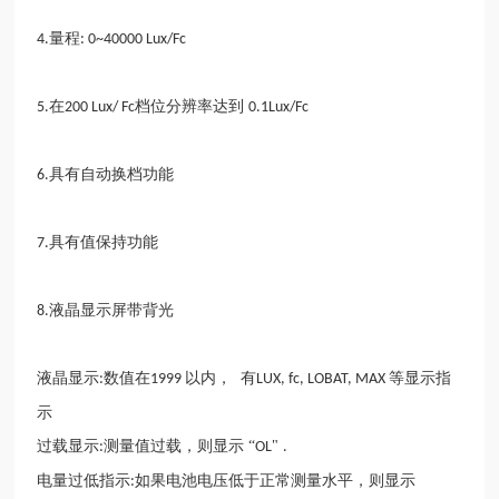
量程
4.
: 0~40000 Lux/Fc
在
档位分辨率达到
5.
200 Lux/ Fc
0.1Lux/Fc
具有自动换档功能
6.
具有值保持功能
7.
液晶显示屏带背光
8.
液晶显示
数值在
以内，
有
等显示指
:
1999
LUX, fc, LOBAT, MAX
示
过载显示
测量值过载，则显示 “
"
:
OL
.
电量过低指示
如果电池电压低于正常测量水平，则显示
: