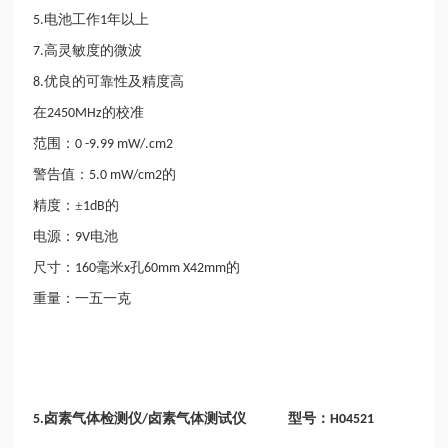
电池工作
年以上
5.
1
高灵敏度的微波
7.
优良的可靠性及精度高
8.
在
的校准
2450MHz
范围：
0 -9.99 mW/.cm2
警告值：
的
5.0 mW/cm2
精度：±
的
1dB
电源：
电池
9V
尺寸：
毫米
孔
的
160
x
60mm X42mm
重量：一五一克
卤素气体检测仪
卤素气体测试仪 型号：
5.
/
H04521