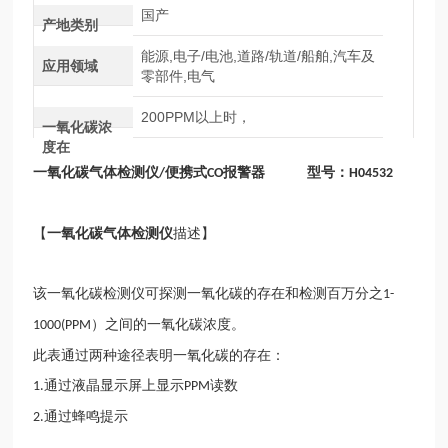
国产
产地类别
能源,电子/电池,道路/轨道/船舶,汽车及
应用领域
零部件,电气
200PPM以上时，
一氧化碳浓
度在
一
氧化碳气体检测仪
便携式
报警器 型号：
/
CO
H04532
【
一
氧化碳气体检测仪
描述】
该一氧化碳检测仪可探测一氧化碳的存在和检测百万分之
1-
）之间的一氧化碳浓度。
1000(PPM
此表通过两种途径表明一氧化碳的存在：
通过液晶显示屏上显示
读数
1.
PPM
通过蜂鸣提示
2.