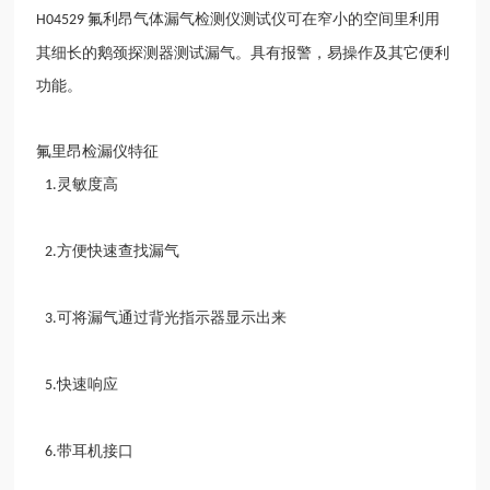
氟利昂气体漏气检测仪测试仪可在窄小的空间里利用
H04529
其细长的鹅颈探测器测试漏气。具有报警，易操作及其它便利
功能。
氟里昂检漏仪特征
灵敏度高
1.
方便快速查找漏气
2.
可将漏气通过背光指示器显示出来
3.
快速响应
5.
带耳机接口
6.