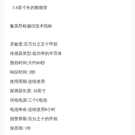
英寸长的鹅颈管
7.6
氟里昂检漏仪技术指标
灵敏度
百万分之五十甲烷
:
传感器类型
低功率的半导体
:
预热时间
大约
秒
:
60
响应时间
秒
: 2
使用周期
连续使用
:
探测器长度
英寸
: 16
供电电源
三个
电池
:
C
电池寿命
连续使用
小时
:
8
报警界限
百分之十的甲烷
:
保质期
年
: 1