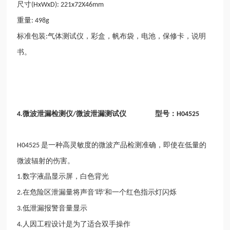
尺寸
(HxWxD): 221x72X46mm
重量
: 498g
标准包装
气体测试仪，彩盒，帆布袋，电池，保修卡，说明
:
书。
微波泄漏检测仪
微波泄漏测试仪 型号：
4.
/
H04525
是一种高灵敏度的微波产品检测准确，即使在低量的
H04525
微波辐射的伤害。
数字液晶显示屏，白色背光
1.
在危险区泄漏量将声音
哔
和一个红色指示灯闪烁
2.
'
'
低泄漏报警音量显示
3.
人因工程设计是为了适合双手操作
4.