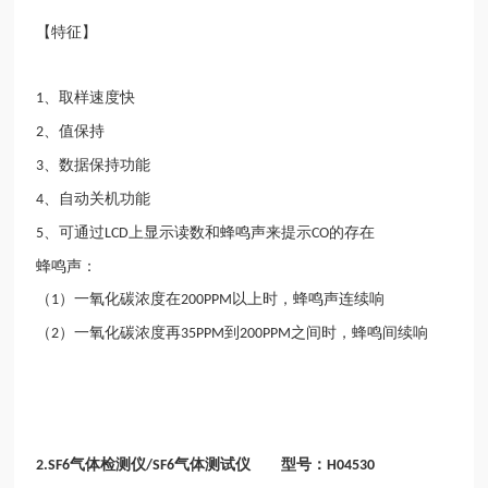
【特征】
、取样速度快
1
、值保持
2
、数据保持功能
3
、自动关机功能
4
、可通过
上显示读数和蜂鸣声来提示
的存在
5
LCD
CO
蜂鸣声：
（
）一氧化碳浓度在
以上时，蜂鸣声连续响
1
200PPM
（
）一氧化碳浓度再
到
之间时，蜂鸣间续响
2
35PPM
200PPM
气体检测仪
气体测试仪 型号：
2.SF6
/SF6
H04530