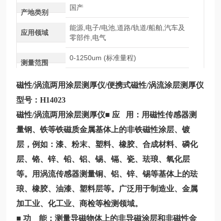
国产
产地类别
能源,电子/电池,道路/轨道/船舶,汽车及
应用领域
零部件,电气
0-1250um (标准量程)
测量范围
磁性/涡流两用涂层测厚仪
/便携式磁性/涡流涂层测厚仪
型号：
H14023
磁性/涡流两用涂层测厚仪
■ 应 用：用磁性传感器测
量钢、铁等铁磁质金属基体上的非铁磁性涂层、镀
层，例如：漆、粉末、塑料、橡胶、合成材料、磷化
层、铬、锌、铅、铝、锡、镉、瓷、珐琅、氧化层
等。用涡流传感器测量铜、铝、锌、锡等基体上的珐
琅、橡胶、油漆、塑料层等。广泛用于制造业、金属
加工业、化工业、商检等检测领域。
■ 功 能：测量导磁物体上的非导磁涂层和非磁性金