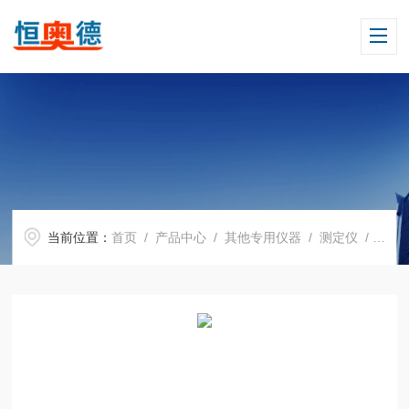
当前位置：
首页
/
产品中心
/
其他专用仪器
/
测定仪
/ H14023磁性/涡流两用涂层测厚仪