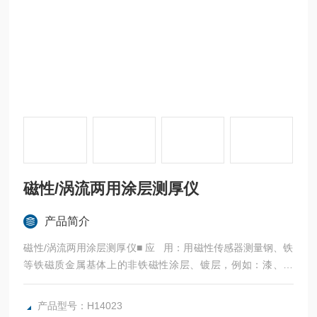
磁性/涡流两用涂层测厚仪
产品简介
磁性/涡流两用涂层测厚仪■ 应 用：用磁性传感器测量钢、铁
等铁磁质金属基体上的非铁磁性涂层、镀层，例如：漆、粉
末、塑料、橡胶、合成材料、磷化层、铬、锌、铅、铝、锡、
镉、瓷、珐琅、氧化层等。用涡流传感器测量铜、铝、锌、锡
产品型号：H14023
等基体上的珐琅、橡胶、油漆、塑料层等。广泛用于制造业、