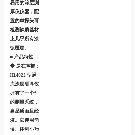
易用的涂层测
厚仪仪器，配
置的单探头可
检测铁质基材
上几乎所有涂
镀覆层。
■ 产品特性：
◆ 尽在掌握：
H14022
型涡
流涂层测厚仪
拥有了一个*
的测量系统，
高品质而且经
济。它使用简
便、体积小巧