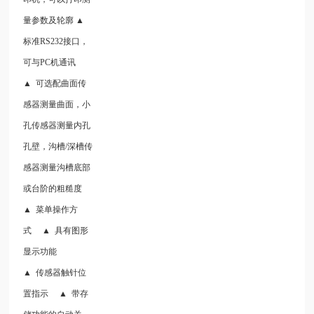
量参数及轮廓 ▲
标准RS232接口，
可与PC机通讯
▲ 可选配曲面传
感器测量曲面，小
孔传感器测量内孔
孔壁，沟槽/深槽传
感器测量沟槽底部
或台阶的粗糙度
▲ 菜单操作方
式 ▲ 具有图形
显示功能
▲ 传感器触针位
置指示 ▲ 带存