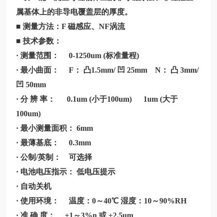
属基体上的非导电覆盖层的厚度。
■ 测量方法：F 磁感应、NF涡流
■ 技术参数：
· 测量范围： 0-1250um (标准量程)
· 最小曲面： F： 凸1.5mm/ 凹 25mm N： 凸 3mm/
凹 50mm
· 分 辨 率： 0.1um (小于100um) 1um (大于
100um)
· 最小测量面积： 6mm
· 最薄基底： 0.3mm
· 公制/英制： 可选择
· 电池电压指示： 低电压提示
· 自动关机
· 使用环境： 温度：0～40℃ 湿度：10～90%RH
· 准 确 度： ±1～3%n 或 ±2.5um