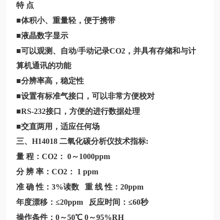
特 点
■体积小、重量轻，便于携带
■液晶数字显示
■
可以观测、自动/手动记录CO2，并具有存储和与计
算机通讯的功能
■分辨率高，稳定性
■设置有标准气接口，可以非常方便校对
■RS-232接口，方便的进行数据处理
■交直两用，适应任何场
三、
H14018
二氧化碳分析仪技术指标:
量 程：CO2： 0～1000ppm
分 辨 率：CO2： 1 ppm
准 确 性：3%读数 重 线 性：20ppm
年度漂移：≤20ppm 反应时间：≤60秒
操作条件：0～50℃ 0～95%RH