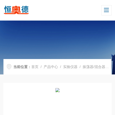
当前位置：
首页
/
产品中心
/
实验仪器
/
振荡器/混合器
/ H