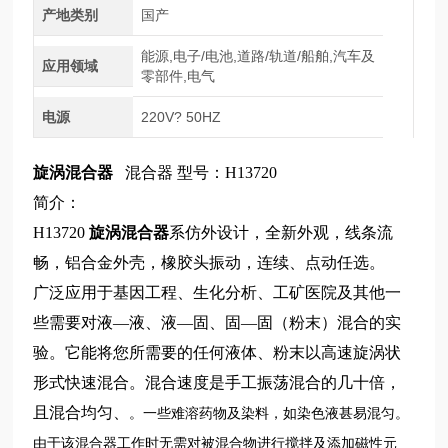
产地类别
国产
能源,电子/电池,道路/轨道/船舶,汽车及
应用领域
零部件,电气
电源
220V? 50HZ
旋涡混合器
混合器 型号：H13720
简介：
H13720
旋涡混合器
系仿外设计，全新外观，线条流
畅，铝合金外壳，橡胶头振动，连续、点动任选。
广泛应用于基因工程、生化分析、工矿医院及其他一
些需要对液—液、液—固、固—固（粉末）混合的实
验。它能将您所需要的任何液体、粉末以高速旋涡状
形式快速混合。混合速度是手工振荡混合的几十倍，
且混合均匀、
。一些难溶药物及染料，如染色液甚易混匀。
由于该混合器工作时无需对被混合物进行搅拌及添加磁性元