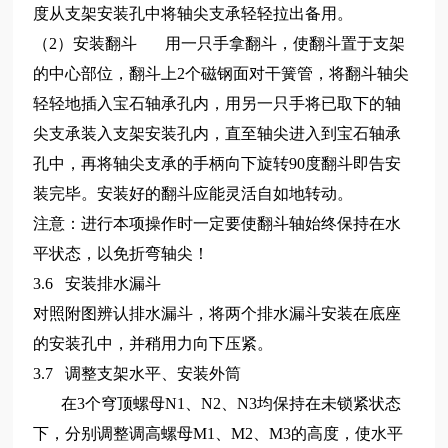
度从支架安装孔中将轴尖支承轻轻拉出备用。
（2）安装翻斗 用一只手拿翻斗，使翻斗置于支架
的中心部位，翻斗上2个磁钢面对干簧管，将翻斗轴尖
轻轻地插入宝石轴承孔内，用另一只手将已取下的轴
尖支承装入支架安装孔内，直至轴尖进入到宝石轴承
孔中，再将轴尖支承的手柄向下旋转90度翻斗即告安
装完毕。安装好的翻斗应能灵活自如地转动。
注意：进行本项操作时一定要使翻斗轴始终保持在水
平状态，以免折弯轴尖！
3.6 安装排水漏斗
对照附图辨认排水漏斗，将两个排水漏斗安装在底座
的安装孔中，并稍用力向下压紧。
3.7 调整支架水平、安装外筒
在3个穹顶螺母N1、N2、N3均保持在未锁紧状态
下，分别调整调高螺母M1、M2、M3的高度，使水平