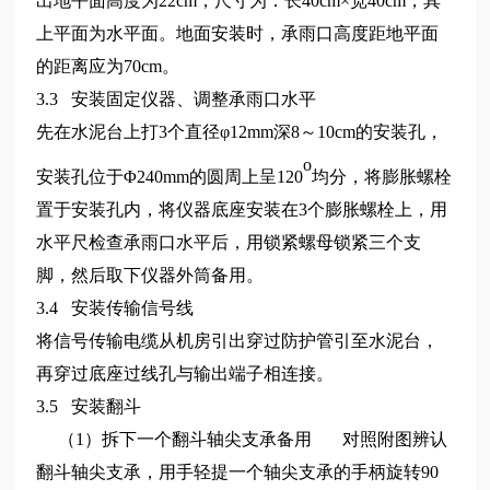
出地平面高度为22cm，尺寸为：长40cm×宽40cm，其
上平面为水平面。地面安装时，承雨口高度距地平面
的距离应为70cm。
3.3 安装固定仪器、调整承雨口水平
先在水泥台上打3个直径φ12mm深8～10cm的安装孔，
o
安装孔位于Φ240mm的圆周上呈120
均分，将膨胀螺栓
置于安装孔内，将仪器底座安装在3个膨胀螺栓上，用
水平尺检查承雨口水平后，用锁紧螺母锁紧三个支
脚，然后取下仪器外筒备用。
3.4 安装传输信号线
将信号传输电缆从机房引出穿过防护管引至水泥台，
再穿过底座过线孔与输出端子相连接。
3.5 安装翻斗
（1）拆下一个翻斗轴尖支承备用 对照附图辨认
翻斗轴尖支承，用手轻提一个轴尖支承的手柄旋转90