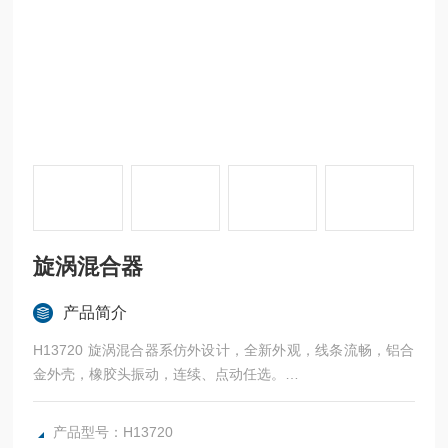
旋涡混合器
产品简介
H13720 旋涡混合器系仿外设计，全新外观，线条流畅，铝合
金外壳，橡胶头振动，连续、点动任选。
广泛应用于基因工程、生化分析、工矿医院及其他一些需要对
液—液、液—固、固—固（粉末）混合的实验。
产品型号：H13720