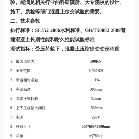
验。能满足相关行业的科研院所、大专院校的设计、
施工、质检等部门混凝土徐变试验的需要。
二、技术参数
执行标准：SL352-2006水利标准、GB/T50082-2009普
通混凝土长期性能和耐久性能试验标准
测试指标：受压荷载下，混凝土压缩徐变变形程度
1、最大试验力
500KN
2、测量范围
0-500KN
3、示值相对误差
±1%
4、弹簧高度
300mm
5、弹簧压缩行程
52mm
6、上下压板最大间距
1500mm
7、电源
220V
8、外形尺寸
600*600*2800mm
9、净重
约780kg