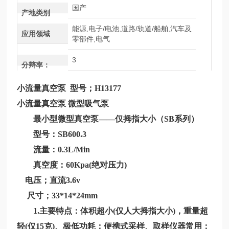
国产
产地类别
能源,电子/电池,道路/轨道/船舶,汽车及
应用领域
零部件,电气
3
分辩率：
小流量真空泵
型号；
H13177
小流量真空泵
微型吸气泵
最小型微型真空泵——仅拇指大小（SB系列）
型号：SB600.3
流量：0.3L/Min
真空度：60Kpa(绝对压力)
电压；直流3.6v
尺寸；33*14*24mm
1.主要特点：体积超小(仅人大拇指大小)，重量超
轻(仅15克)、极低功耗；便携式采样、取样仪器常用；