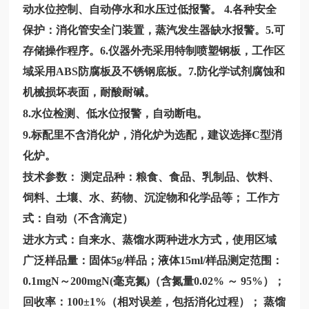
动水位控制、自动停水和水压过低报警。 4.各种安全
保护：消化管安全门装置，蒸汽发生器缺水报警。5.可
存储操作程序。6.仪器外壳采用特制喷塑钢板，工作区
域采用ABS防腐板及不锈钢底板。7.防化学试剂腐蚀和
机械损坏表面，耐酸耐碱。
8.水位检测、低水位报警，自动断电。
9.标配里不含消化炉，消化炉为选配，建议选择C型消
化炉。
技术参数：
测定品种：粮食、食品、乳制品、饮料、
饲料、土壤、水、药物、沉淀物和化学品等；
工作方
式：自动（不含滴定）
进水方式：自来水、蒸馏水两种进水方式，使用区域
广泛样品量：固体5g/样品；液体15ml/样品测定范围：
0.1mgN～200mgN(毫克氮)（含氮量0.02% ～ 95%）；
回收率：100±1%（相对误差，包括消化过程）； 蒸馏