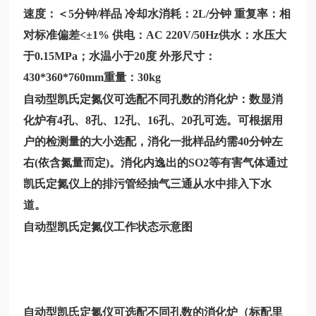
速度：＜5分钟/样品 冷却水消耗：2L/分钟 重复率：相
对标准偏差<±1% 供电：AC 220V/50Hz供水：水压大
于0.15MPa；水温小于20度 外形尺寸：
430*360*760mm重量：30kg
自动型凯氏定氮仪可选配不同孔数的消化炉：数显消
化炉有4孔、8孔、12孔、16孔、20孔可选。可根据用
户的检测量的大小选配，消化一批样品约需40分钟左
右(依含氮量而定)。消化内逸出的SO2等有害气体通过
凯氏定氮仪上的排污管经抽气三通从水中排入下水
道。
自动型凯氏定氮仪工作状态示意图
自动型凯氏定氮仪可选配不同孔数的消化炉（标配里