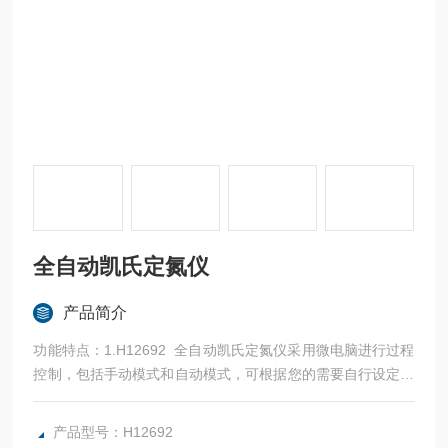
全自动凯氏定氮仪
产品简介
功能特点：1.H12692 全自动凯氏定氮仪采用微电脑进行过程
控制，包括手动模式和自动模式，可根据您的需要自行设定和
切换：自动模式下：一次完成加碱、加硼酸、蒸馏，氨气吸收
整个过程，加硼酸和加碱的体积以及蒸馏和吸收过程的时间都
产品型号：H12692
可以自行设定。