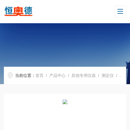
当前位置：
首页
/
产品中心
/
其他专用仪器
/
测定仪
/ H12692全自动凯氏定氮仪